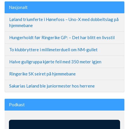
Nasjonalt
Løland triumferte i Hønefoss – Uno-X med dobbeltslag på
hjemmebane
Hungerholdt før Ringerike GP: – Det har blitt en livsstil
To klubbryttere i millimeterduell om NM-gullet
Halve gullgruppa kjørte feil med 350 meter igjen
Ringerike SK seiret på hjemmebane
Sakarias Løland ble juniormester hos herrene
Podkast