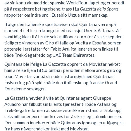
av sin kontrakt med det spanske WorldTour-laget og er beredt
på å respektere betingelsene, trass i
La Gazzetta dello Sports
rapporter om indre uro i Eusebio Unzué sitt mannskap.
Ifølge den italienske sportsavisen skal Quintana være «på
markedet» etter en krangel med teamsjef Unzué. Astana står
samtidig klar til å bruke seks millioner euro for å sikre seg den
tidligere vinneren av Giro d’Italia og Vuelta a España, som en
potensiell erstatter for Fabio Aru, italieneren som linkes til
både Trek-Segafredo og UAE Team Emirarates.
Quintana ble ifølge La Gazzetta opprørt da Movistar nektet
ham å reise hjem til Colombia i perioden mellom årets giro og
tour. Movistar var på sin side misfornøyd med Quintanas
insistering på å sykle både den italienske og franske Grand
Tour denne sesongen.
La Gazzetta hevder å vite at Quintanas agent Giuseppe
Acuadro har tilbudt sin klients tjenester til både Astana og
Trek-Segafredo, men at sistnevnte ikke er i stand til å bla opp
seks millioner euro som kreves for å sikre seg colombianeren.
Den summen innebærer både Quintanas lønn og en utkjøpspris
fra hans nåværende kontrakt med Movistar.