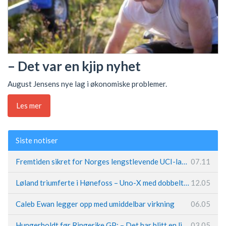
– Det var en kjip nyhet
August Jensens nye lag i økonomiske problemer.
Les mer
Siste notiser
Fremtiden sikret for Norges lengstlevende UCI-lag – Kristoff trer inn i sentral rolle
07.11
Løland triumferte i Hønefoss – Uno-X med dobbeltslag på hjemmebane
12.05
Caleb Ewan legger opp med umiddelbar virkning
06.05
Hungerholdt før Ringerike GP: – Det har blitt en livsstil
03.05