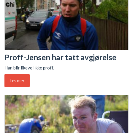
Proff-Jensen har tatt avgjørelse
Han blir likevel ikke proff.
Les mer