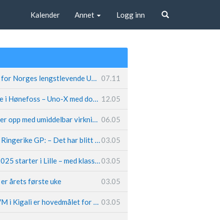
Kalender
Annet
Logg inn
Søk
Fremtiden sikret for Norges lengstlevende UCI-lag – Kristoff trer inn i sentral rolle
07.11
Løland triumferte i Hønefoss – Uno-X med dobbeltslag på hjemmebane
12.05
Caleb Ewan legger opp med umiddelbar virkning
06.05
Hungerholdt før Ringerike GP: – Det har blitt en livsstil
03.05
Tour de France 2025 starter i Lille – med klassikerpreg
03.05
k er årets første uke
03.05
Van der Poel: – VM i Kigali er hovedmålet for 2025
03.05