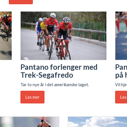
Pantano forlenger med
Pan
Trek-Segafredo
på 
Tar to nye år i det amerikanske laget.
Vil hj
Les mer
Les