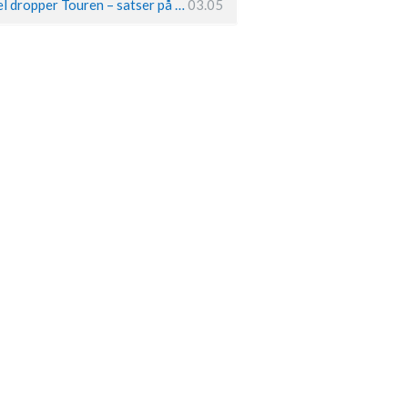
Remco Evenepoel dropper Touren – satser på OL og Vueltaen
03.05