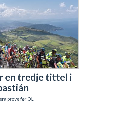
 en tredje tittel i
bastián
eralprøve før OL.