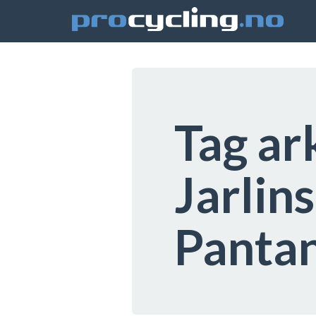
Tag ar
Jarlin
Panta