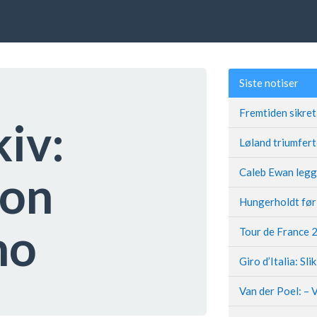
Siste notiser
kiv:
son
no
Giro d’Italia: Sli