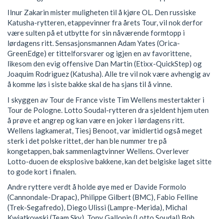
Ilnur Zakarin mister muligheten til å kjøre OL. Den russiske
Katusha-rytteren, etappevinner fra årets Tour, vil nok derfor
være sulten på et utbytte for sin nåværende formtopp i
lørdagens ritt. Sensasjonsmannen Adam Yates (Orica-
GreenEdge) er tittelforsvarer og igjen en av favorittene,
likesom den evig offensive Dan Martin (Etixx-QuickStep) og
Joaquim Rodriguez (Katusha). Alle tre vil nok være avhengig av
å komme løs i siste bakke skal de ha sjans til å vinne.
I skyggen av Tour de France viste Tim Wellens mestertakter i
Tour de Pologne. Lotto Soudal-rytteren dra sjeldent hjem uten
å prøve et angrep og kan være en joker i lørdagens ritt.
Wellens lagkamerat, Tiesj Benoot, var imidlertid også meget
sterk i det polske rittet, der han ble nummer tre på
kongetappen, bak sammenlagtvinner Wellens. Overlever
Lotto-duoen de eksplosive bakkene, kan det belgiske laget sitte
to gode kort i finalen.
Andre ryttere verdt å holde øye med er Davide Formolo
(Cannondale-Drapac), Philippe Gilbert (BMC), Fabio Felline
(Trek-Segafredo), Diego Ulissi (Lampre-Merida), Michal
Kwiatkowski (Team Sky), Tony Gallopin (Lotto Soudal) Bob