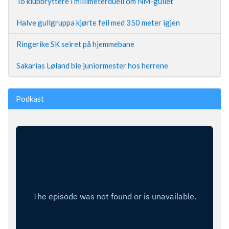
To klubbryttere i millimeterduell om NM-gullet
Halve gullgruppa kjørte feil med 350 meter igjen
Ringerike SK seiret på hjemmebane
Sakarias Løland ble juniormester hos herrene
Podkast