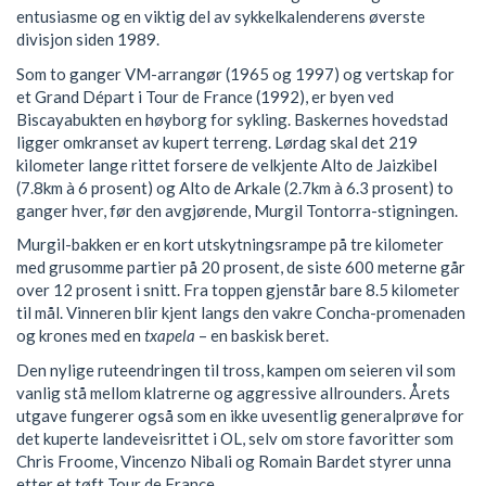
entusiasme og en viktig del av sykkelkalenderens øverste
divisjon siden 1989.
Som to ganger VM-arrangør (1965 og 1997) og vertskap for
et Grand Départ i Tour de France (1992), er byen ved
Biscayabukten en høyborg for sykling. Baskernes hovedstad
ligger omkranset av kupert terreng. Lørdag skal det 219
kilometer lange rittet forsere de velkjente Alto de Jaizkibel
(7.8km à 6 prosent) og Alto de Arkale (2.7km à 6.3 prosent) to
ganger hver, før den avgjørende, Murgil Tontorra-stigningen.
Murgil-bakken er en kort utskytningsrampe på tre kilometer
med grusomme partier på 20 prosent, de siste 600 meterne går
over 12 prosent i snitt. Fra toppen gjenstår bare 8.5 kilometer
til mål. Vinneren blir kjent langs den vakre Concha-promenaden
og krones med en
txapela
– en baskisk beret.
Den nylige ruteendringen til tross, kampen om seieren vil som
vanlig stå mellom klatrerne og aggressive allrounders. Årets
utgave fungerer også som en ikke uvesentlig generalprøve for
det kuperte landeveisrittet i OL, selv om store favoritter som
Chris Froome, Vincenzo Nibali og Romain Bardet styrer unna
etter et tøft Tour de France.