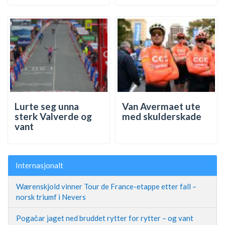
Lurte seg unna
Van Avermaet ute
sterk Valverde og
med skulderskade
vant
Internasjonalt
Wærenskjold vinner Tour de France-etappe etter fall –
norsk triumf i Nevers
Pogačar jaget ned bruddet rytter for rytter – og vant