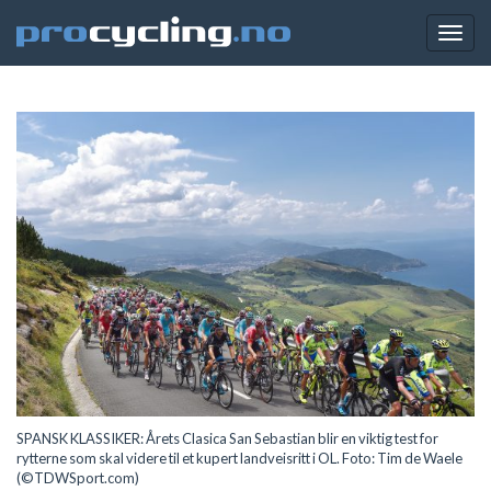
Togg
navig
SPANSK KLASSIKER: Årets Clasica San Sebastian blir en viktig test for
rytterne som skal videre til et kupert landveisritt i OL. Foto: Tim de Waele
(©TDWSport.com)