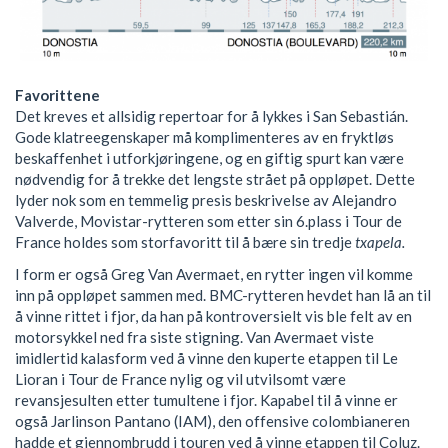
Favorittene
Det kreves et allsidig repertoar for å lykkes i San Sebastián.
Gode klatreegenskaper må komplimenteres av en fryktløs
beskaffenhet i utforkjøringene, og en giftig spurt kan være
nødvendig for å trekke det lengste strået på oppløpet. Dette
lyder nok som en temmelig presis beskrivelse av Alejandro
Valverde, Movistar-rytteren som etter sin 6.plass i Tour de
France holdes som storfavoritt til å bære sin tredje
txapela.
I form er også Greg Van Avermaet, en rytter ingen vil komme
inn på oppløpet sammen med. BMC-rytteren hevdet han lå an til
å vinne rittet i fjor, da han på kontroversielt vis ble felt av en
motorsykkel ned fra siste stigning. Van Avermaet viste
imidlertid kalasform ved å vinne den kuperte etappen til Le
Lioran i Tour de France nylig og vil utvilsomt være
revansjesulten etter tumultene i fjor. Kapabel til å vinne er
også Jarlinson Pantano (IAM), den offensive colombianeren
hadde et gjennombrudd i touren ved å vinne etappen til Coluz.