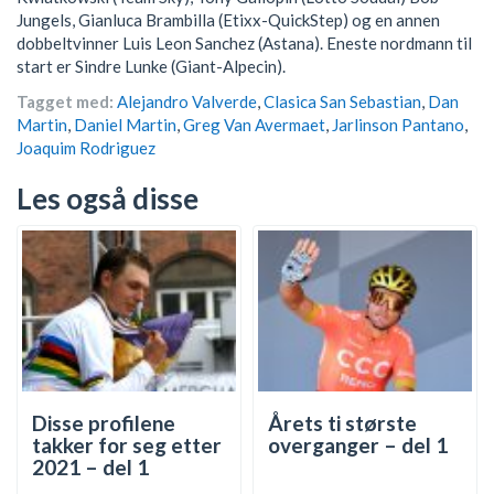
Jungels, Gianluca Brambilla (Etixx-QuickStep) og en annen
dobbeltvinner Luis Leon Sanchez (Astana). Eneste nordmann til
start er Sindre Lunke (Giant-Alpecin).
Tagget med:
Alejandro Valverde
,
Clasica San Sebastian
,
Dan
Martin
,
Daniel Martin
,
Greg Van Avermaet
,
Jarlinson Pantano
,
Joaquim Rodriguez
Les også disse
Disse profilene
Årets ti største
takker for seg etter
overganger – del 1
2021 – del 1