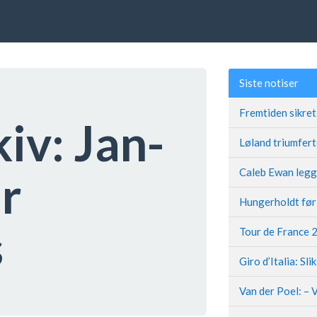
Siste notiser
kiv:
Jan-
r
s
Giro d’Italia: Sli