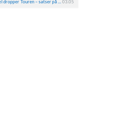
Remco Evenepoel dropper Touren – satser på OL og Vueltaen
03.05