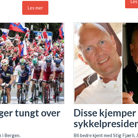
Les
Les mer
er tungt over
Disse kjemper 
sykkelpreside
n i Bergen.
Bli bedre kjent med Stig Fjærli,