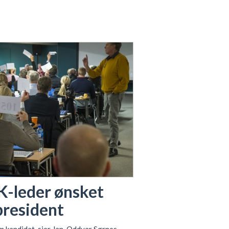
K-leder ønsket
president
om kandidat, sier Jan-Oddvar Sørnes.