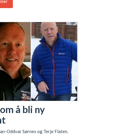
 mer
om å bli ny
nt
 Jan-Oddvar Sørnes og Terje Flaten.