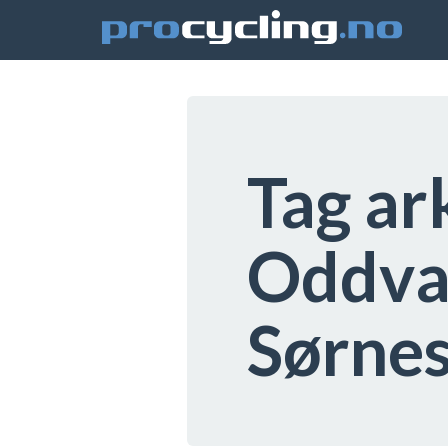
Tag ar
Oddva
Sørne