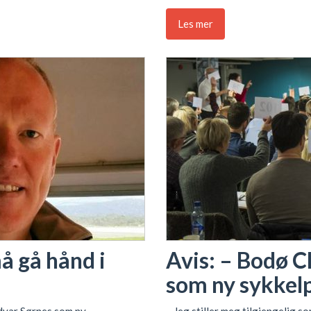
Les mer
å gå hånd i
Avis: – Bodø C
som ny sykkel
dvar Sørnes som ny
– Jeg stiller meg tilgjengelig s