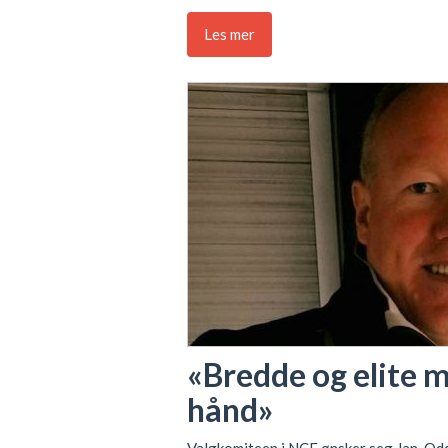
Les mer
«Bredde og elite m
hånd»
Valgkomiteen i NCF ønsker seg Jan-Od