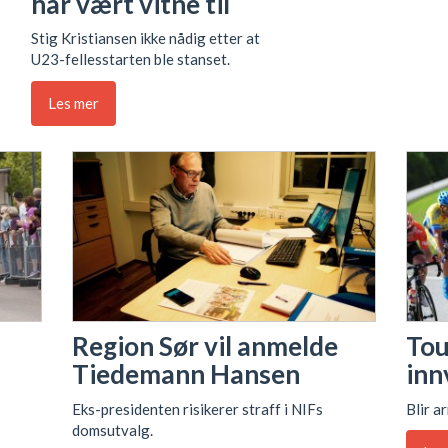
har vært vitne til
Stig Kristiansen ikke nådig etter at
U23-fellesstarten ble stanset.
Les mer
Region Sør vil anmelde
Tou
Tiedemann Hansen
inn
Eks-presidenten risikerer straff i NIFs
Blir ar
domsutvalg.