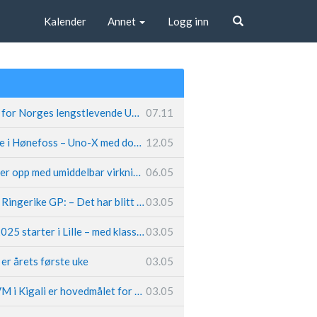
Kalender
Annet
Logg inn
Søk
Fremtiden sikret for Norges lengstlevende UCI-lag – Kristoff trer inn i sentral rolle
07.11
Løland triumferte i Hønefoss – Uno-X med dobbeltslag på hjemmebane
12.05
Caleb Ewan legger opp med umiddelbar virkning
06.05
Hungerholdt før Ringerike GP: – Det har blitt en livsstil
03.05
Tour de France 2025 starter i Lille – med klassikerpreg
03.05
k er årets første uke
03.05
Van der Poel: – VM i Kigali er hovedmålet for 2025
03.05