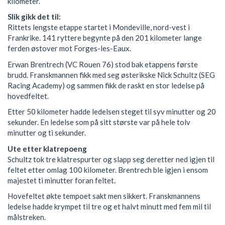
kilometer.
Slik gikk det til:
Rittets lengste etappe startet i Mondeville, nord-vest i
Frankrike. 141 ryttere begynte på den 201 kilometer lange
ferden østover mot Forges-les-Eaux.
Erwan Brentrech (VC Rouen 76) stod bak etappens første
brudd. Franskmannen fikk med seg østerikske Nick Schultz (SEG
Racing Academy) og sammen fikk de raskt en stor ledelse på
hovedfeltet.
Etter 50 kilometer hadde ledelsen steget til syv minutter og 20
sekunder. En ledelse som på sitt største var på hele tolv
minutter og ti sekunder.
Ute etter klatrepoeng
Schultz tok tre klatrespurter og slapp seg deretter ned igjen til
feltet etter omlag 100 kilometer. Brentrech ble igjen i ensom
majestet ti minutter foran feltet.
Hovefeltet økte tempoet sakt men sikkert. Franskmannens
ledelse hadde krympet til tre og et halvt minutt med fem mil til
målstreken.