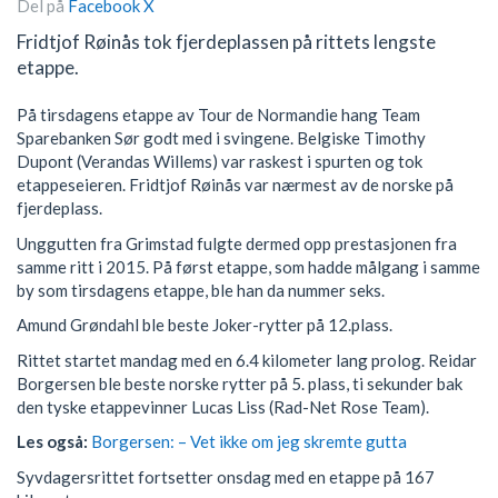
Del på
Facebook
X
Fridtjof Røinås tok fjerdeplassen på rittets lengste
etappe.
På tirsdagens etappe av Tour de Normandie hang Team
Sparebanken Sør godt med i svingene. Belgiske Timothy
Dupont (Verandas Willems) var raskest i spurten og tok
etappeseieren. Fridtjof Røinås var nærmest av de norske på
fjerdeplass.
Unggutten fra Grimstad fulgte dermed opp prestasjonen fra
samme ritt i 2015. På først etappe, som hadde målgang i samme
by som tirsdagens etappe, ble han da nummer seks.
Amund Grøndahl ble beste Joker-rytter på 12.plass.
Rittet startet mandag med en 6.4 kilometer lang prolog. Reidar
Borgersen ble beste norske rytter på 5. plass, ti sekunder bak
den tyske etappevinner Lucas Liss (Rad-Net Rose Team).
Les også:
Borgersen: – Vet ikke om jeg skremte gutta
Syvdagersrittet fortsetter onsdag med en etappe på 167