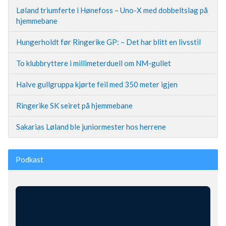
Løland triumferte i Hønefoss – Uno-X med dobbeltslag på
hjemmebane
Hungerholdt før Ringerike GP: – Det har blitt en livsstil
To klubbryttere i millimeterduell om NM-gullet
Halve gullgruppa kjørte feil med 350 meter igjen
Ringerike SK seiret på hjemmebane
Sakarias Løland ble juniormester hos herrene
Podkast