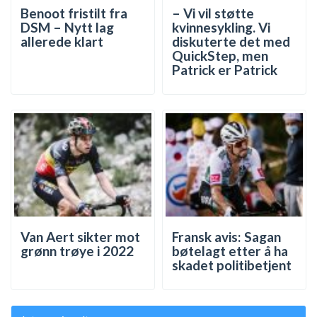
Benoot fristilt fra
– Vi vil støtte
DSM – Nytt lag
kvinnesykling. Vi
allerede klart
diskuterte det med
QuickStep, men
Patrick er Patrick
Van Aert sikter mot
Fransk avis: Sagan
grønn trøye i 2022
bøtelagt etter å ha
skadet politibetjent