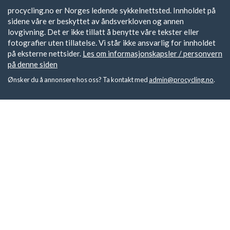
procycling.no er Norges ledende sykkelnettsted. Innholdet på
sidene våre er beskyttet av åndsverkloven og annen
lovgivning. Det er ikke tillatt å benytte våre tekster eller
fotografier uten tillatelse. Vi står ikke ansvarlig for innholdet
på eksterne nettsider.
Les om informasjonskapsler / personvern
på denne siden
Ønsker du å annonsere hos oss? Ta kontakt med
admin@procycling.no
.