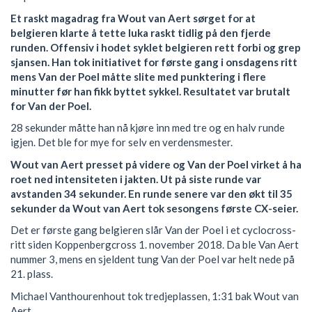
Et raskt magadrag fra Wout van Aert sørget for at
belgieren klarte å tette luka raskt tidlig på den fjerde
runden. Offensiv i hodet syklet belgieren rett forbi og grep
sjansen. Han tok initiativet for første gang i onsdagens ritt
mens Van der Poel måtte slite med punktering i flere
minutter før han fikk byttet sykkel. Resultatet var brutalt
for Van der Poel.
28 sekunder måtte han nå kjøre inn med tre og en halv runde
igjen. Det ble for mye for selv en verdensmester.
Wout van Aert presset på videre og Van der Poel virket å ha
roet ned intensiteten i jakten. Ut på siste runde var
avstanden 34 sekunder. En runde senere var den økt til 35
sekunder da Wout van Aert tok sesongens første CX-seier.
Det er første gang belgieren slår Van der Poel i et cyclocross-
ritt siden Koppenbergcross 1. november 2018. Da ble Van Aert
nummer 3, mens en sjeldent tung Van der Poel var helt nede på
21. plass.
Michael Vanthourenhout tok tredjeplassen, 1:31 bak Wout van
Aert.