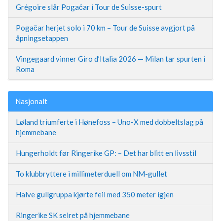
Grégoire slår Pogačar i Tour de Suisse-spurt
Pogačar herjet solo i 70 km – Tour de Suisse avgjort på
åpningsetappen
Vingegaard vinner Giro d’Italia 2026 — Milan tar spurten i
Roma
Nasjonalt
Løland triumferte i Hønefoss – Uno-X med dobbeltslag på
hjemmebane
Hungerholdt før Ringerike GP: – Det har blitt en livsstil
To klubbryttere i millimeterduell om NM-gullet
Halve gullgruppa kjørte feil med 350 meter igjen
Ringerike SK seiret på hjemmebane