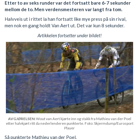
Etter to av seks runder var det fortsatt bare 6-7 sekunder
mellom de to. Men verdensmesteren var langt fra tom.
Halvveis ut i rittet la han fortsatt like mye press på sin rival,
men nok en gang holdt Van Aert ut. Det var kun 8 sekunder.
Artikkelen fortsetter under bildet!
AVGJØRELSEN:
Wout van Aert kjørte inn og stakk fra Mathieu van der Poel
etter halvkjørt ritt da nederlenderen punkterte. Foto: Skjermdump/Eurosport
Player
Så punkterte Mathieu van der Poel.