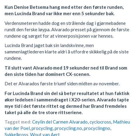
Kun Denise Betsema hang med etter den første runden,
men Lucinda Brand var ikke mer enn 5 sekunder bak.
Verdensmeteren hadde dog en strålende dag i gjørmebadene
rundt den ferske løypa. Alvarado presset på gjennom de første
rundene og sørget for at vinnerposisjonen var hennes.
Lucinda Brand jaget bak sin landskvinne, men
sammenlagtlederen klarte aldri å utfordre skikkelig på de siste
rundene.
Til slutt vant Alvarado med 19 sekunder ned til Brand som
den siste tiden har dominert CX-scenen.
Det er Alvarados første triumf siden midten av november.
For Lucinda Brand sin del så betyr resultatet at hun faktisk
øker ledelsen i sammendraget i X20-serien. Alvarado tapte
mye tid i det første rittet og dermed har Brand fremdeles
taket på alle de tre store rittseriene.
Tagget med:
Ceylin del Carmen Alvarado
,
cyclocross
,
Mathieu
van der Poel
,
procycling
,
procycling.no
,
procyclingno
,
Sykkelkross
,
Wout van Aert