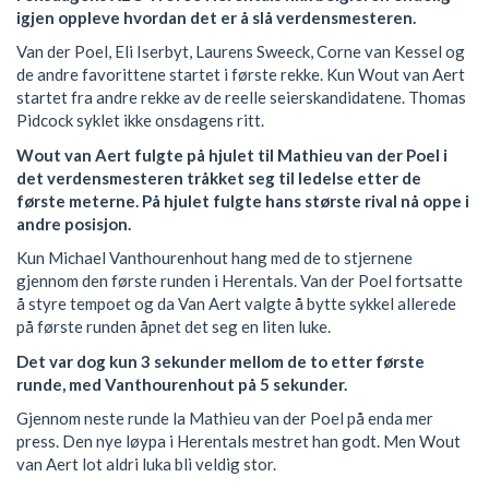
igjen oppleve hvordan det er å slå verdensmesteren.
Van der Poel, Eli Iserbyt, Laurens Sweeck, Corne van Kessel og
de andre favorittene startet i første rekke. Kun Wout van Aert
startet fra andre rekke av de reelle seierskandidatene. Thomas
Pidcock syklet ikke onsdagens ritt.
Wout van Aert fulgte på hjulet til Mathieu van der Poel i
det verdensmesteren tråkket seg til ledelse etter de
første meterne. På hjulet fulgte hans største rival nå oppe i
andre posisjon.
Kun Michael Vanthourenhout hang med de to stjernene
gjennom den første runden i Herentals. Van der Poel fortsatte
å styre tempoet og da Van Aert valgte å bytte sykkel allerede
på første runden åpnet det seg en liten luke.
Det var dog kun 3 sekunder mellom de to etter første
runde, med Vanthourenhout på 5 sekunder.
Gjennom neste runde la Mathieu van der Poel på enda mer
press. Den nye løypa i Herentals mestret han godt. Men Wout
van Aert lot aldri luka bli veldig stor.