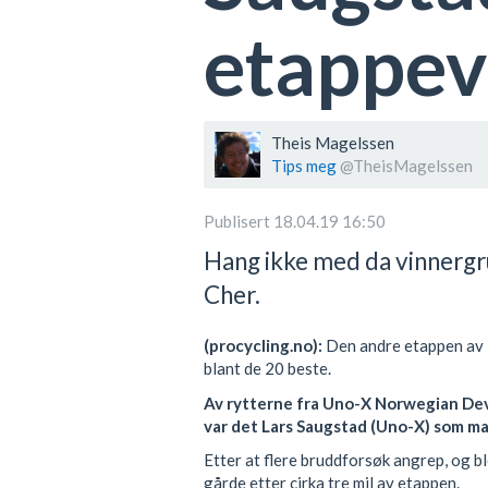
etappev
Theis Magelssen
Tips meg
@TheisMagelssen
Publisert 18.04.19 16:50
Hang ikke med da vinnergru
Cher.
(procycling.no):
Den andre etappen av 
blant de 20 beste.
Av rytterne fra Uno-X Norwegian De
var det Lars Saugstad (Uno-X) som mar
Etter at flere bruddforsøk angrep, og bl
gårde etter cirka tre mil av etappen.