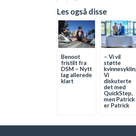
Les også disse
Benoot
– Vi vil
fristilt fra
støtte
DSM – Nytt
kvinnesyklin
lag allerede
Vi
klart
diskuterte
det med
QuickStep,
men Patrick
er Patrick