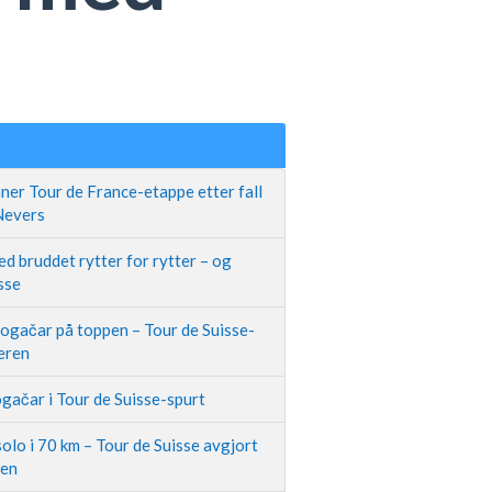
ner Tour de France-etappe etter fall
 Nevers
d bruddet rytter for rytter – og
sse
Pogačar på toppen – Tour de Suisse-
neren
gačar i Tour de Suisse-spurt
olo i 70 km – Tour de Suisse avgjort
pen