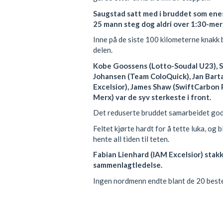
Saugstad satt med i bruddet som enes
25 mann steg dog aldri over 1:30-mer
Inne på de siste 100 kilometerne knakk 
delen.
Kobe Goossens (Lotto-Soudal U23), S
Johansen (Team ColoQuick), Jan Barta
Excelsior), James Shaw (SwiftCarbon 
Merx) var de syv sterkeste i front.
Det reduserte bruddet samarbeidet godt,
Feltet kjørte hardt for å tette luka, og b
hente all tiden til teten.
Fabian Lienhard (IAM Excelsior) stak
sammenlagtledelse.
Ingen nordmenn endte blant de 20 best