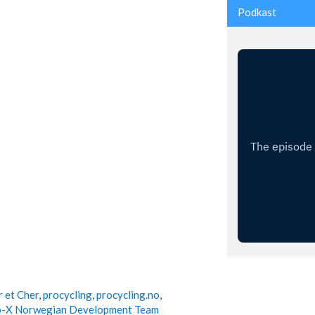
Podkast
r et Cher
,
procycling
,
procycling.no
,
-X Norwegian Development Team