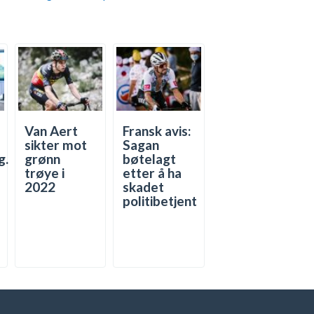
Van Aert
Fransk avis:
sikter mot
Sagan
g.
grønn
bøtelagt
trøye i
etter å ha
2022
skadet
politibetjent