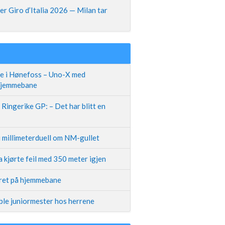
r Giro d’Italia 2026 — Milan tar
te i Hønefoss – Uno-X med
 hjemmebane
Ringerike GP: – Det har blitt en
i millimeterduell om NM-gullet
 kjørte feil med 350 meter igjen
iret på hjemmebane
ble juniormester hos herrene