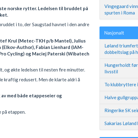
Vingegaard vinne
te norske rytter. Ledelsen til bruddet på
spurten i Roma
ket.
bruddet i to, der Saugstad havnet i den andre
Nasjonalt
tef Krul (Metec-TKH p/b Mantel), Julius
Løland triumfer
 (Elkov-Author), Fabian Lienhard (IAM-
dobbeltslag på
Pro Cycling) og Maciej Paterski (Wibatech
Hungerholdt før 
 og økte ledelsen til nesten fire minutter.
livsstil
le kraftig redusert. Men de klarte aldri å
To klubbryttere 
k av med både etappeseier og
Halve gullgruppa
Ringerike SK se
e på etappen.
Sakarias Løland 