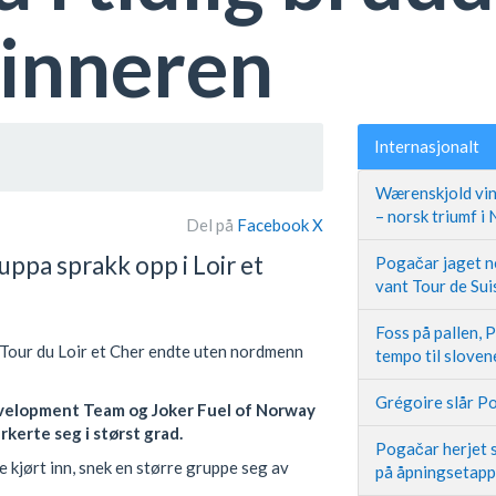
inneren
Internasjonalt
Wærenskjold vin
– norsk triumf i
Del på
Facebook
X
ppa sprakk opp i Loir et
Pogačar jaget ne
vant Tour de Sui
Foss på pallen, 
Tour du Loir et Cher endte uten nordmenn
tempo til slove
Grégoire slår Po
velopment Team og Joker Fuel of Norway
kerte seg i størst grad.
Pogačar herjet s
e kjørt inn, snek en større gruppe seg av
på åpningsetap