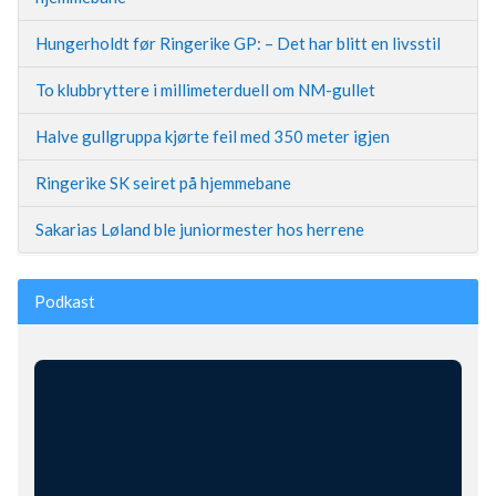
Hungerholdt før Ringerike GP: – Det har blitt en livsstil
To klubbryttere i millimeterduell om NM-gullet
Halve gullgruppa kjørte feil med 350 meter igjen
Ringerike SK seiret på hjemmebane
Sakarias Løland ble juniormester hos herrene
Podkast