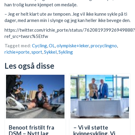
han trolig kunne kjempet om medalje.
– Jeg er helt klart ute av tempoen. Jeg vil ikke kunne sykle på ti
dager, med armen min i slynge og jeg kan heller ikke bevege den.
https://twitter.com/richie_porte/status/762081939926949888?
ref_src=twsrc%5Etfw
Tagget med:
Cycling
,
OL
,
olympiske+leker
,
procyclingno
,
richie+porte
,
sport
,
Sykkel
,
Sykling
Les også disse
Benoot fristilt fra
– Vi vil støtte
DSM – Nytt lag
kvinnesykling. Vi