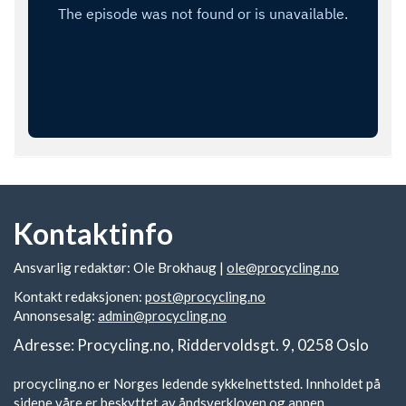
Kontaktinfo
Ansvarlig redaktør: Ole Brokhaug |
ole@procycling.no
Kontakt redaksjonen:
post@procycling.no
Annonsesalg:
admin@procycling.no
Adresse: Procycling.no, Riddervoldsgt. 9, 0258 Oslo
procycling.no er Norges ledende sykkelnettsted. Innholdet på
sidene våre er beskyttet av åndsverkloven og annen