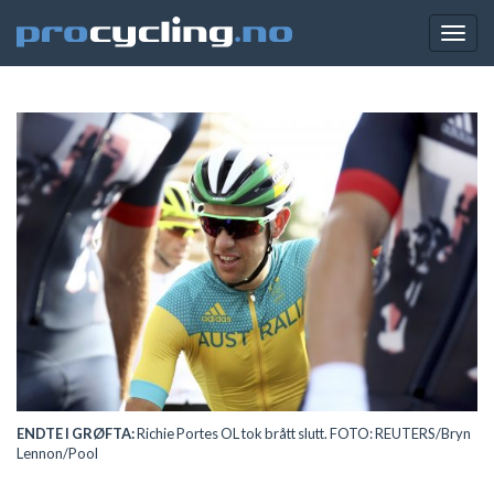
Togg
navig
ENDTE I GRØFTA:
Richie Portes OL tok brått slutt. FOTO: REUTERS/Bryn
Lennon/Pool