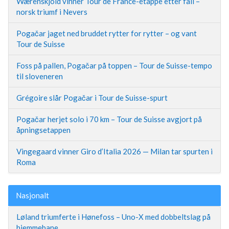
Wærenskjold vinner Tour de France-etappe etter fall –
norsk triumf i Nevers
Pogačar jaget ned bruddet rytter for rytter – og vant
Tour de Suisse
Foss på pallen, Pogačar på toppen – Tour de Suisse-tempo
til sloveneren
Grégoire slår Pogačar i Tour de Suisse-spurt
Pogačar herjet solo i 70 km – Tour de Suisse avgjort på
åpningsetappen
Vingegaard vinner Giro d’Italia 2026 — Milan tar spurten i
Roma
Nasjonalt
Løland triumferte i Hønefoss – Uno-X med dobbeltslag på
hjemmebane