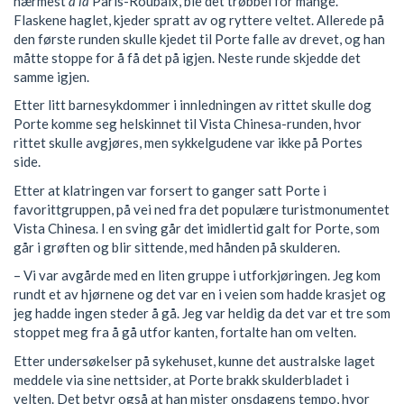
nærmest
à la
Paris-Roubaix, ble det trøbbel for mange.
Flaskene haglet, kjeder spratt av og ryttere veltet. Allerede på
den første runden skulle kjedet til Porte falle av drevet, og han
måtte stoppe for å få det på igjen. Neste runde skjedde det
samme igjen.
Etter litt barnesykdommer i innledningen av rittet skulle dog
Porte komme seg helskinnet til Vista Chinesa-runden, hvor
rittet skulle avgjøres, men sykkelgudene var ikke på Portes
side.
Etter at klatringen var forsert to ganger satt Porte i
favorittgruppen, på vei ned fra det populære turistmonumentet
Vista Chinesa. I en sving går det imidlertid galt for Porte, som
går i grøften og blir sittende, med hånden på skulderen.
– Vi var avgårde med en liten gruppe i utforkjøringen. Jeg kom
rundt et av hjørnene og det var en i veien som hadde krasjet og
jeg hadde ingen steder å gå. Jeg var heldig da det var et tre som
stoppet meg fra å gå utfor kanten, fortalte han om velten.
Etter undersøkelser på sykehuset, kunne det australske laget
meddele via sine nettsider, at Porte brakk skulderbladet i
velten. Det betyr også at han mister onsdagens tempo, hvor