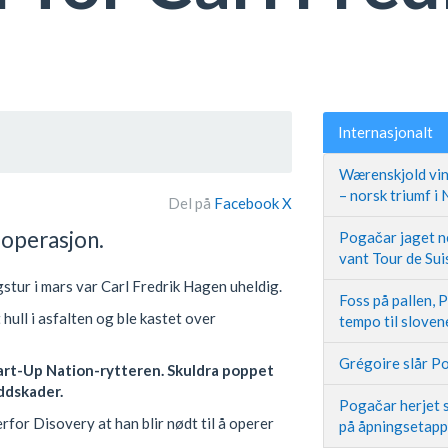
Internasjonalt
Wærenskjold vin
– norsk triumf i
Del på
Facebook
X
operasjon.
Pogačar jaget ne
vant Tour de Sui
gstur i mars var Carl Fredrik Hagen uheldig.
Foss på pallen, 
hull i asfalten og ble kastet over
tempo til slove
Grégoire slår Po
tart-Up Nation-rytteren. Skuldra poppet
uddskader.
Pogačar herjet s
for Disovery at han blir nødt til å operer
på åpningsetap