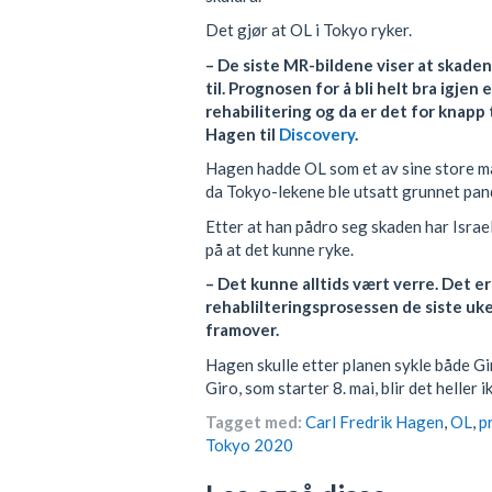
Det gjør at OL i Tokyo ryker.
– De siste MR-bildene viser at skaden
til. Prognosen for å bli helt bra igjen
rehabilitering og da er det for knapp t
Hagen til
Discovery
.
Hagen hadde OL som et av sine store mål
da Tokyo-lekene ble utsatt grunnet pan
Etter at han pådro seg skaden har Israe
på at det kunne ryke.
– Det kunne alltids vært verre. Det er 
rehablilteringsprosessen de siste uk
framover.
Hagen skulle etter planen sykle både Gi
Giro, som starter 8. mai, blir det heller i
Tagget med:
Carl Fredrik Hagen
,
OL
,
p
Tokyo 2020