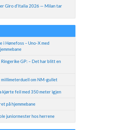
r Giro d’Italia 2026 — Milan tar
te i Hønefoss – Uno-X med
 hjemmebane
Ringerike GP: – Det har blitt en
i millimeterduell om NM-gullet
 kjørte feil med 350 meter igjen
iret på hjemmebane
ble juniormester hos herrene