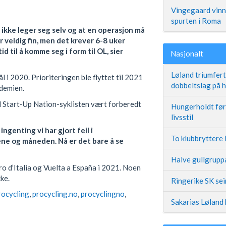
Vingegaard vinne
spurten i Roma
 ikke leger seg selv og at en operasjon må
 er veldig fin, men det krever 6-8 uker
id til å komme seg i form til OL, sier
Nasjonalt
Løland triumfer
 i 2020. Prioriteringen ble flyttet til 2021
dobbeltslag på
demien.
l Start-Up Nation-syklisten vært forberedt
Hungerholdt før 
livsstil
ingenting vi har gjort feil i
To klubbryttere 
ene og måneden. Nå er det bare å se
Halve gullgruppa
ro d’Italia og Vuelta a España i 2021. Noen
kke.
Ringerike SK se
rocycling
,
procycling.no
,
procyclingno
,
Sakarias Løland 