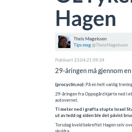
Hagen
Theis Magelssen
Tips meg
@TheisMagelssen
Publisert 23.04.21 09:34
29-åringen må gjennom en 
(procyclin.no):
På en helt vanlig trenin
29-åringen fra Oppegård kjørte ned i et 
autovernet.
Ti meter ned i grøfta stupte Israel S
ut av ledd og siden ble det påvist br
Torsdag kveld bekreftet Hagen selv over
skuldra.