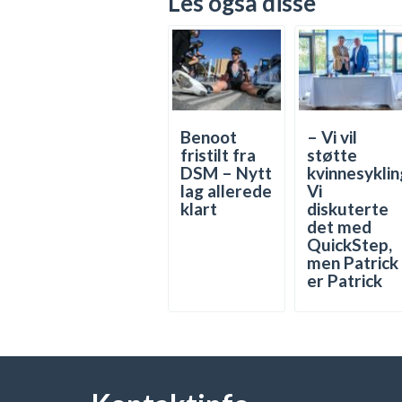
Les også disse
Benoot
– Vi vil
fristilt fra
støtte
DSM – Nytt
kvinnesyklin
lag allerede
Vi
klart
diskuterte
det med
QuickStep,
men Patrick
er Patrick