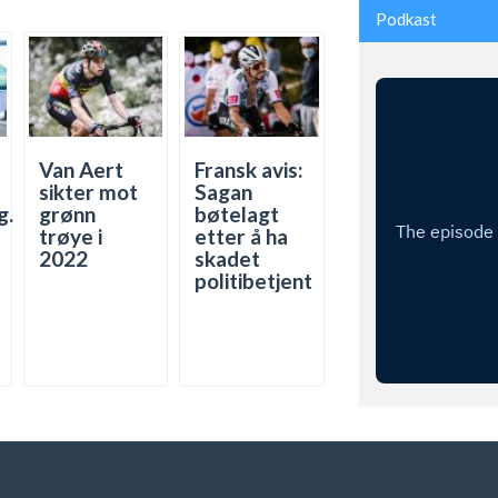
Podkast
Van Aert
Fransk avis:
sikter mot
Sagan
g.
grønn
bøtelagt
trøye i
etter å ha
2022
skadet
politibetjent