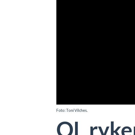
Foto: Toni Vilches.
OL ryker