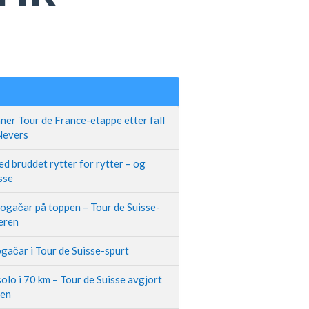
ner Tour de France-etappe etter fall
 Nevers
d bruddet rytter for rytter – og
sse
Pogačar på toppen – Tour de Suisse-
neren
gačar i Tour de Suisse-spurt
olo i 70 km – Tour de Suisse avgjort
pen