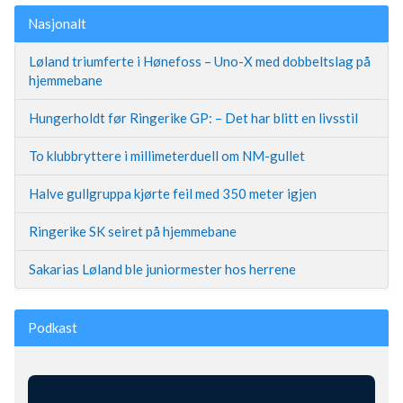
Nasjonalt
Løland triumferte i Hønefoss – Uno-X med dobbeltslag på
hjemmebane
Hungerholdt før Ringerike GP: – Det har blitt en livsstil
To klubbryttere i millimeterduell om NM-gullet
Halve gullgruppa kjørte feil med 350 meter igjen
Ringerike SK seiret på hjemmebane
Sakarias Løland ble juniormester hos herrene
Podkast