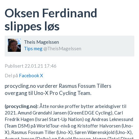
Oksen Ferdinand
slippes løs
Theis Magelssen
Tips meg
@TheisMagelssen
Publisert 22.01.21 17:46
Del på
Facebook
X
procycling.no vurderer Rasmus Fossum Tillers
overgang til Uno-X Pro Cycling Team.
(procycling.no):
Åtte norske proffer bytter arbeidsgiver til
2021. Amund Grøndahl Jansen (GreenEDGE Cycling), Carl
Fredrik Hagen (Israel Start-Up Nation) og Andreas Leknessund
(Team DSM) på WorldTour-nivå og Kristoffer Halvorsen (Uno-
X), Rasmus Fossum Tiller (Uno-X), Søren Wærenskjold (Uno-X),
August Jensen (Delko) og Edvald Boasson-Hagen (Total Direct