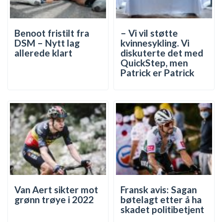
Benoot fristilt fra
– Vi vil støtte
DSM – Nytt lag
kvinnesykling. Vi
allerede klart
diskuterte det med
QuickStep, men
Patrick er Patrick
Van Aert sikter mot
Fransk avis: Sagan
grønn trøye i 2022
bøtelagt etter å ha
skadet politibetjent