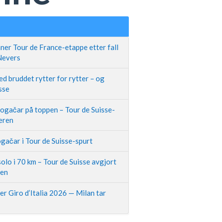
ner Tour de France-etappe etter fall
 Nevers
d bruddet rytter for rytter – og
sse
Pogačar på toppen – Tour de Suisse-
neren
gačar i Tour de Suisse-spurt
olo i 70 km – Tour de Suisse avgjort
pen
r Giro d’Italia 2026 — Milan tar