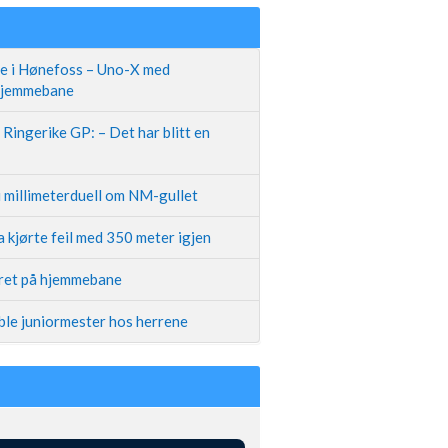
te i Hønefoss – Uno-X med
 hjemmebane
Ringerike GP: – Det har blitt en
i millimeterduell om NM-gullet
 kjørte feil med 350 meter igjen
iret på hjemmebane
ble juniormester hos herrene