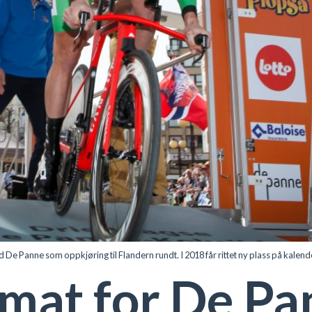
 De Panne som oppkjøring til Flandern rundt. I 2018 får rittet ny plass på kalend
rmat for De P