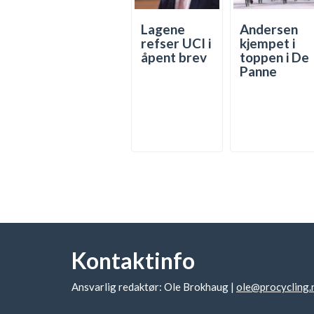
Lagene
Andersen
refser UCI i
kjempet i
åpent brev
toppen i De
Panne
Kontaktinfo
Ansvarlig redaktør: Ole Brokhaug |
ole@procycling.