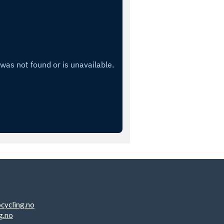
cycling.no
g.no