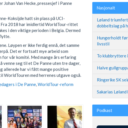
er Johan Van Hecke, pressesjef i Panne
Nasjonalt
nne-Koksijde hatt sin plass på UCI-
Løland triumfer
 Fra 2018 har imidlertid WorldTour-rittet
dobbeltslag på
kes i den viktige perioden i Belgia. Dermed
lytte.
Hungerholdt før 
livsstil
ene. Løypen er ikke ferdig ennå, det samme
erpå. Det er fortsatt mye arbeid som
To klubbryttere 
em for vår komité. Med mange års erfaring
ig å venne seg til et De Panne uten tre dager,
Halve gullgruppa
g allerede har vi fått mange positive
 til WorldTouren med herrenes utgave også.
Ringerike SK se
edagers i De Panne
,
WorldTour-reform
Sakarias Løland 
Podkast