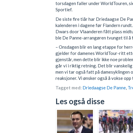
torsdagen faller under WorldTouren, si
Sportief.
De siste fire tiår har Driedaagse De Pa
kalenderen i dagene før Flandern rundt.
Dwars door Vlaanderen fått plass midtu
ble De Panne-arrangøren tvunget til å f
– Onsdagen blir en lang etappe for herr
gjelder for damenes WorldTour-ritt ett
gjenstår, men dette blir ikke noe probl
går vi i riktig retning. Det blir vanskel
men vi tar også fatt på damesyklingen o
reaksjoner. Vi ønsker også å vokse opp
Tagget med:
Driedaagse De Panne
,
Tr
Les også disse