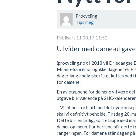
Procycling
Tips meg
Publisert 11.08.17 11:52
Utvider med dame-utgave 
(procycling.no): I 2018 vil Driedaagse 
Milano-Sanremo, og ikke dagene før Flan
dager lange belgiske rittet kuttes ned t
for damene.
En av etappene for damene vil være de
utgave blir værende på 2HC-kalenderen
– Vi jobber fortsatt med det nye kons
skal vi definitivt beholde. Tirsdag 20. m
Dette blir en tidlig, kort etappe med ma
damer og menn. For herrene blir dette 
rangeringen. For damene står dagen på 