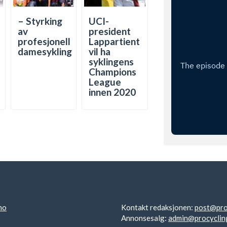
– Styrking
UCI-
av
president
profesjonell
Lappartient
damesykling
vil ha
syklingens
Champions
League
innen 2020
no
Kontakt redaksjonen:
post@pro
Annonsesalg:
admin@procyclin