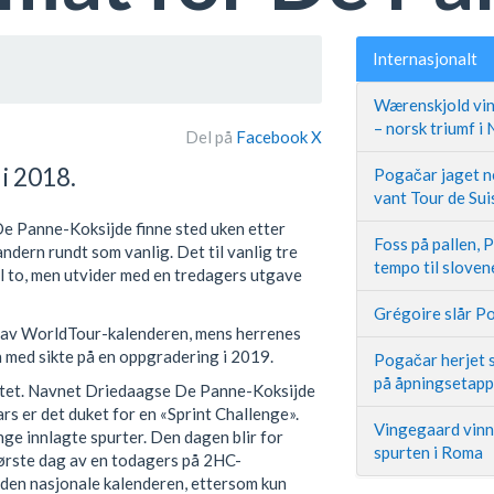
Internasjonalt
Wærenskjold vin
– norsk triumf i
Del på
Facebook
X
i 2018.
Pogačar jaget ne
vant Tour de Sui
De Panne-Koksijde finne sted uken etter
Foss på pallen, 
dern rundt som vanlig. Det til vanlig tre
tempo til slove
il to, men utvider med en tredagers utgave
Grégoire slår Po
l av WorldTour-kalenderen, mens herrenes
 med sikte på en oppgradering i 2019.
Pogačar herjet s
på åpningsetap
eptet. Navnet Driedaagse De Panne-Koksijde
ars er det duket for en «Sprint Challenge».
Vingegaard vinne
nge innlagte spurter. Den dagen blir for
spurten i Roma
første dag av en todagers på 2HC-
den nasjonale kalenderen, ettersom kun