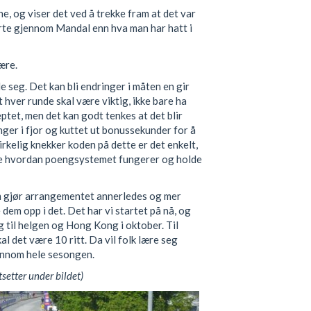
e, og viser det ved å trekke fram at det var
erte gjennom Mandal enn hva man har hatt i
være.
 seg. Det kan bli endringer i måten en gir
 hver runde skal være viktig, ikke bare ha
ptet, men det kan godt tenkes at det blir
nger i fjor og kuttet ut bonussekunder for å
virkelig knekker koden på dette er det enkelt,
Se hvordan poengsystemet fungerer og holde
om gjør arrangementet annerledes og mer
dem opp i det. Det har vi startet på nå, og
g til helgen og Hong Kong i oktober. Til
kal det være 10 ritt. Da vil folk lære seg
ennom hele sesongen.
tsetter under bildet)