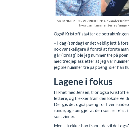
SKJØNNER FORVIRRINGEN:
Alexander Kristof
hvordan Hammer Series fungerer
Også Kristoff støtter de betraktningen
– I dag (søndag) er det veldig lett å fo
nok vanskeligere å forstå at første man
går (lørdag) ble jeg nummer tre på poe
med tredjeplass etter at jeg var nummer
jeg ble nummer tre på poeng, sier han 
Lagene i fokus
I likhet med Jensen, tror også Kristoff
lettere, og trekker fram den lokale Vei
Der gis det også poeng for hver rundepa
runde, og som gjør at den som er først i
som vinner.
Men – trekker han fram – da vil det også b