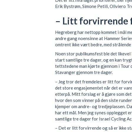
Det er litt hva laget prioriterer, sier
Erik Bystrøm, Simone Petili, Oliviero 
– Litt forvirrende
Hegreberg har nettopp kommet i mål m
andre gang noensinne at Hammer Series
omtrent ikke vært bedre, med strålende
Noen stor publikumsfest ble det likevel 
start samtlige tre dager, og en kan trygt 
tettstedene man kjørte gjennom i Tour 
Stavanger gjennom tre dager.
– Jeg tror det fremdeles er litt for forv
det store engasjementet når det er van
etterpå. Mitt forslag er å gjøre som det
hvor den som vinner på den siste runden
kjemper om andre- og tredjeplassen. Da
har ett mål. Men jeg synes opplegget er
samtlige tre dager for Israel Cycling A
– Det er litt forvirrende og så er ikke s