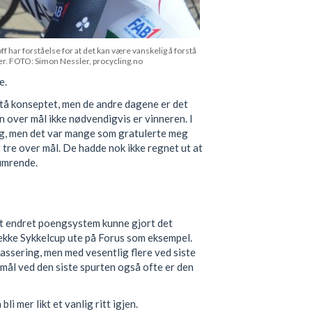
f har forståelse for at det kan være vanskelig å forstå
. FOTO: Simon Nessler, procycling.no
e.
rstå konseptet, men de andre dagene er det
n over mål ikke nødvendigvis er vinneren. I
ng, men det var mange som gratulerte meg
 tre over mål. De hadde nok ikke regnet ut at
humrende.
 et endret poengsystem kunne gjort det
dekke Sykkelcup ute på Forus som eksempel.
ssering, men med vesentlig flere ved siste
 mål ved den siste spurten også ofte er den
li mer likt et vanlig ritt igjen.