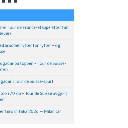
ner Tour de France-etappe etter fall
 Nevers
d bruddet rytter for rytter – og
sse
Pogačar på toppen – Tour de Suisse-
neren
gačar i Tour de Suisse-spurt
olo i 70 km – Tour de Suisse avgjort
pen
r Giro d’Italia 2026 — Milan tar