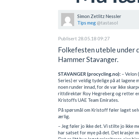
Simon Zetlitz Nessler
Tips meg
@tastasol
Publisert 28.05.18 09:27
Folkefesten uteble under 
Hammer Stavanger.
STAVANGER (procycling.no):
– Velon 
Series) er veldig tydelige på at lagene 
noen runder innad, for de var ikke skarp
rittdirektør Roy Hegreberg og retter e
Kristoffs UAE Team Emirates.
På spørsmål om Kristoff føler laget selv
ærlig.
– Jeg føler jo ikke det. Vi stilte jo ikke m
har satset for mye på det. Det krasjer 