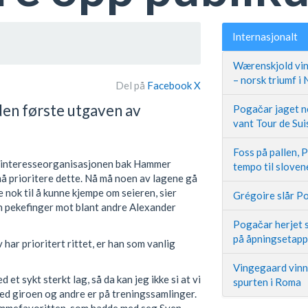
Internasjonalt
Wærenskjold vin
– norsk triumf i
Del på
Facebook
X
den første utgaven av
Pogačar jaget ne
vant Tour de Sui
Foss på pallen, 
(interesseorganisasjonen bak Hammer
tempo til slove
må prioritere dette. Nå må noen av lagene gå
e nok til å kunne kjempe om seieren, sier
Grégoire slår Po
n pekefinger mot blant andre Alexander
Pogačar herjet s
på åpningsetap
 har prioritert rittet, er han som vanlig
Vingegaard vinne
ed et sykt sterkt lag, så da kan jeg ikke si at vi
spurten i Roma
med giroen og andre er på treningssamlinger.