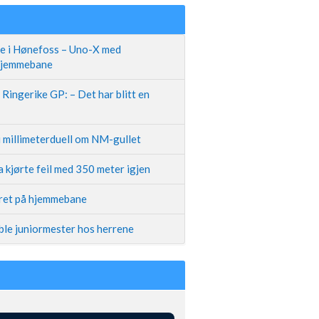
te i Hønefoss – Uno-X med
 hjemmebane
Ringerike GP: – Det har blitt en
i millimeterduell om NM-gullet
 kjørte feil med 350 meter igjen
iret på hjemmebane
ble juniormester hos herrene