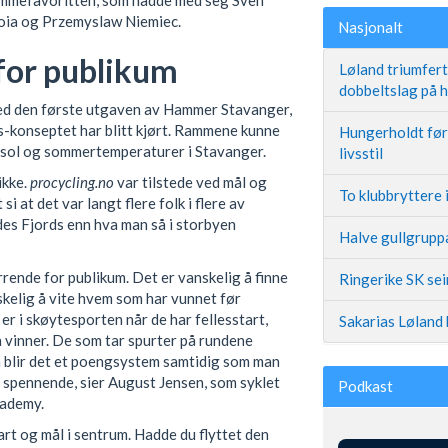
 hjemmefavoritten, som hadde med seg Sven
Troia og Przemyslaw Niemiec.
Nasjonalt
 for publikum
Løland triumfer
dobbeltslag på
ed den første utgaven av Hammer Stavanger,
-konseptet har blitt kjørt. Rammene kunne
Hungerholdt før 
 sol og sommertemperaturer i Stavanger.
livsstil
ikke.
procycling.no
var tilstede ved mål og
To klubbryttere 
si at det var langt flere folk i flere av
des Fjords enn hva man så i storbyen
Halve gullgruppa
irrende for publikum. Det er vanskelig å finne
Ringerike SK se
skelig å vite hvem som har vunnet før
 er i skøytesporten når de har fellesstart,
Sakarias Løland 
 vinner. De som tar spurter på rundene
 blir det et poengsystem samtidig som man
 spennende, sier August Jensen, som syklet
Podkast
cademy.
tart og mål i sentrum. Hadde du flyttet den