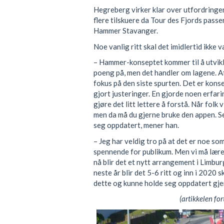
Hegreberg virker klar over utfordringen
flere tilskuere da Tour des Fjords pass
Hammer Stavanger.
Noe vanlig ritt skal det imidlertid ikke 
– Hammer-konseptet kommer til å utvikle
poeng på, men det handler om lagene. At
fokus på den siste spurten. Det er konse
gjort justeringer. En gjorde noen erfari
gjøre det litt lettere å forstå. Når folk 
men da må du gjerne bruke den appen. 
seg oppdatert, mener han.
– Jeg har veldig tro på at det er noe s
spennende for publikum. Men vi må lære 
nå blir det et nytt arrangement i Limbur
neste år blir det 5-6 ritt og inn i 2020 s
dette og kunne holde seg oppdatert gj
(artikkelen for