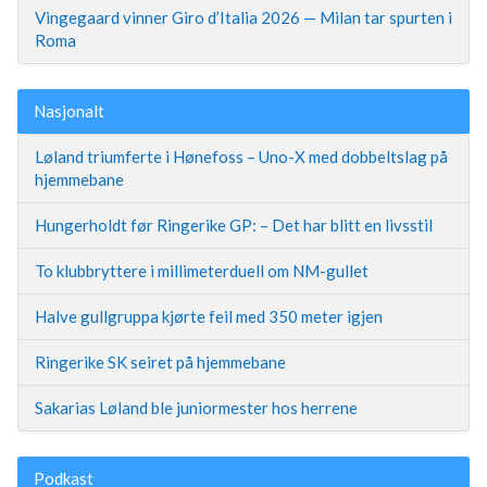
Vingegaard vinner Giro d’Italia 2026 — Milan tar spurten i
Roma
Nasjonalt
Løland triumferte i Hønefoss – Uno-X med dobbeltslag på
hjemmebane
Hungerholdt før Ringerike GP: – Det har blitt en livsstil
To klubbryttere i millimeterduell om NM-gullet
Halve gullgruppa kjørte feil med 350 meter igjen
Ringerike SK seiret på hjemmebane
Sakarias Løland ble juniormester hos herrene
Podkast