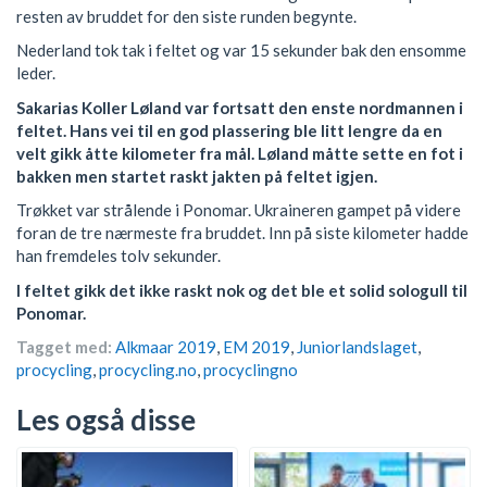
resten av bruddet for den siste runden begynte.
Nederland tok tak i feltet og var 15 sekunder bak den ensomme
leder.
Sakarias Koller Løland var fortsatt den enste nordmannen i
feltet. Hans vei til en god plassering ble litt lengre da en
velt gikk åtte kilometer fra mål. Løland måtte sette en fot i
bakken men startet raskt jakten på feltet igjen.
Trøkket var strålende i Ponomar. Ukraineren gampet på videre
foran de tre nærmeste fra bruddet. Inn på siste kilometer hadde
han fremdeles tolv sekunder.
I feltet gikk det ikke raskt nok og det ble et solid sologull til
Ponomar.
Tagget med:
Alkmaar 2019
,
EM 2019
,
Juniorlandslaget
,
procycling
,
procycling.no
,
procyclingno
Les også disse