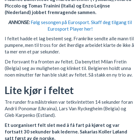
Piccolo og Tomas Trainini (Italia) og Enzo Leijnse
(Nederland) jobbet fremragende sammen.
ANNONSE:
Følg sesongen på Eurosport. Skaff deg tilgang til
Eurosport Player her!
I feltet hadde et lag bestemt seg. Frankrike sendte alle mann til
pumpene, men til tross for det iherdige arbeidet klarte de ikke å
ta mer enn et par sekunder.
De forsvant fra fronten av feltet. Da benyttet Milan Fretin
(Belgia) seg av muligheten og klinket til. Belgieren holdt unna
noen minutter før han ble slukt av feltet. Så stakk en ny trio av.
Lite kjør i feltet
Tre runder fra målstreken var tetkvintetten 14 sekunder foran
Andrii Ponomar (Ukraina), Lars Van Ryckegheim (Belgia) og
Gleb Karpenko (Estland).
Et uorganisert felt slet med å få fart på kjøret og var
fortsatt 30 sekunder bak lederne. Sakarias Koller Løland
satt først av de norske.