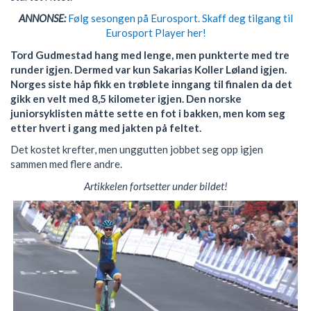
ANNONSE:
Følg sesongen på Eurosport. Skaff deg tilgang til
Eurosport Player her!
Tord Gudmestad hang med lenge, men punkterte med tre
runder igjen. Dermed var kun Sakarias Koller Løland igjen.
Norges siste håp fikk en trøblete inngang til finalen da det
gikk en velt med 8,5 kilometer igjen. Den norske
juniorsyklisten måtte sette en fot i bakken, men kom seg
etter hvert i gang med jakten på feltet.
Det kostet krefter, men unggutten jobbet seg opp igjen
sammen med flere andre.
Artikkelen fortsetter under bildet!