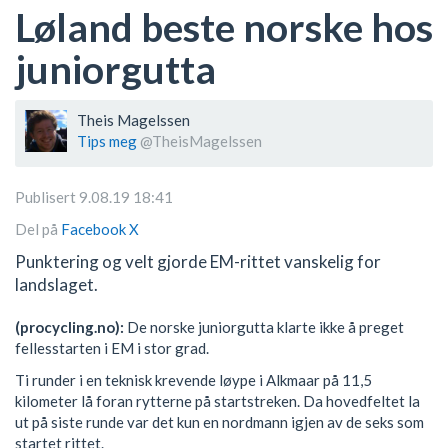
Løland beste norske hos
juniorgutta
Theis Magelssen
Tips meg
@TheisMagelssen
Publisert 9.08.19 18:41
Del på
Facebook
X
Punktering og velt gjorde EM-rittet vanskelig for
landslaget.
(procycling.no):
De norske juniorgutta klarte ikke å preget
fellesstarten i EM i stor grad.
Ti runder i en teknisk krevende løype i Alkmaar på 11,5
kilometer lå foran rytterne på startstreken. Da hovedfeltet la
ut på siste runde var det kun en nordmann igjen av de seks som
startet rittet.