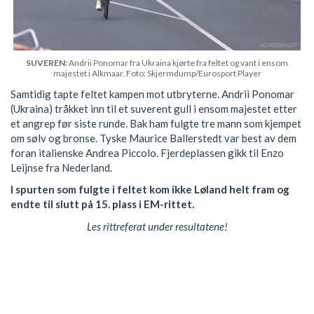
SUVEREN:
Andrii Ponomar fra Ukraina kjørte fra feltet og vant i ensom
majestet i Alkmaar. Foto: Skjermdump/Eurosport Player
Samtidig tapte feltet kampen mot utbryterne. Andrii Ponomar
(Ukraina) tråkket inn til et suverent gull i ensom majestet etter
et angrep før siste runde. Bak ham fulgte tre mann som kjempet
om sølv og bronse. Tyske Maurice Ballerstedt var best av dem
foran italienske Andrea Piccolo. Fjerdeplassen gikk til Enzo
Leijnse fra Nederland.
I spurten som fulgte i feltet kom ikke Løland helt fram og
endte til slutt på 15. plass i EM-rittet.
Les rittreferat under resultatene!