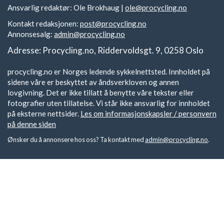
Ansvarlig redaktør: Ole Brokhaug |
ole@procycling.no
Kontakt redaksjonen:
post@procycling.no
Annonsesalg:
admin@procycling.no
Adresse: Procycling.no, Riddervoldsgt. 9, 0258 Oslo
procycling.no er Norges ledende sykkelnettsted. Innholdet på
sidene våre er beskyttet av åndsverkloven og annen
lovgivning. Det er ikke tillatt å benytte våre tekster eller
fotografier uten tillatelse. Vi står ikke ansvarlig for innholdet
på eksterne nettsider.
Les om informasjonskapsler / personvern
på denne siden
Ønsker du å annonsere hos oss? Ta kontakt med
admin@procycling.no
.