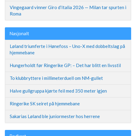
Vingegaard vinner Giro d’Italia 2026 — Milan tar spurten i
Roma
Nasjonalt
Løland triumferte i Hønefoss – Uno-X med dobbeltslag på
hjemmebane
Hungerholdt før Ringerike GP: – Det har blitt en livsstil
To klubbryttere i millimeterduell om NM-gullet
Halve gullgruppa kjørte feil med 350 meter igjen
Ringerike SK seiret på hjemmebane
Sakarias Løland ble juniormester hos herrene
Podkast