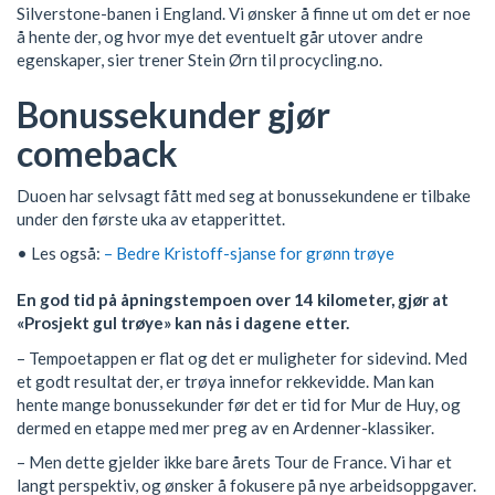
Silverstone-banen i England. Vi ønsker å finne ut om det er noe
å hente der, og hvor mye det eventuelt går utover andre
egenskaper, sier trener Stein Ørn til procycling.no.
Bonussekunder gjør
comeback
Duoen har selvsagt fått med seg at bonussekundene er tilbake
under den første uka av etapperittet.
• Les også:
– Bedre Kristoff-sjanse for grønn trøye
En god tid på åpningstempoen over 14 kilometer, gjør at
«Prosjekt gul trøye» kan nås i dagene etter.
– Tempoetappen er flat og det er muligheter for sidevind. Med
et godt resultat der, er trøya innefor rekkevidde. Man kan
hente mange bonussekunder før det er tid for Mur de Huy, og
dermed en etappe med mer preg av en Ardenner-klassiker.
– Men dette gjelder ikke bare årets Tour de France. Vi har et
langt perspektiv, og ønsker å fokusere på nye arbeidsoppgaver.