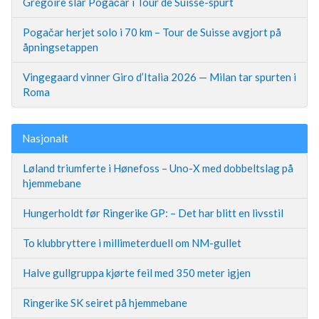
Grégoire slår Pogačar i Tour de Suisse-spurt
Pogačar herjet solo i 70 km – Tour de Suisse avgjort på
åpningsetappen
Vingegaard vinner Giro d’Italia 2026 — Milan tar spurten i
Roma
Nasjonalt
Løland triumferte i Hønefoss – Uno-X med dobbeltslag på
hjemmebane
Hungerholdt før Ringerike GP: – Det har blitt en livsstil
To klubbryttere i millimeterduell om NM-gullet
Halve gullgruppa kjørte feil med 350 meter igjen
Ringerike SK seiret på hjemmebane