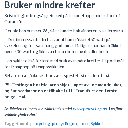
Bruker mindre krefter
Kristoff gjorde også greit med på tempoetappe under Tour of
Qatar i år.
Der ble han nummer 26, 44 sekunder bak vinneren Niki Terpstra.
– Det interessante derfra var at han tråkket 450 watt på
sykkelen, og fortsatt hang godt med. Tidligere har han tråkket
over 500 watt, og ikke vært i nærheten av de aller beste.
Han sykler altså fortere med bruk av mindre krefter. Et godt mål
for framgang på temposykkelen.
Selv uten at fokuset har vært spesielt stort. Inntil nå.
PS! Testingen hos McLaren skjer i løpet av kommende uker,
og før nordmannen er tilbake i ritt i Frankfurt den første
helga i mai.
Artikkelen er levert av sykkelnettstedet
www.procycling.no
.
Les flere
sykkelnyheter der!
Tagget med:
procycling
,
procyclingno
,
sport
,
Sykkel