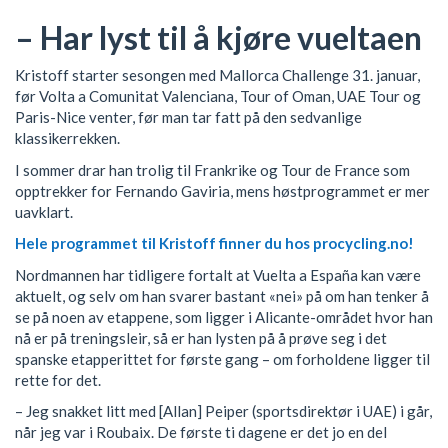
– Har lyst til å kjøre vueltaen
Kristoff starter sesongen med Mallorca Challenge 31. januar,
før Volta a Comunitat Valenciana, Tour of Oman, UAE Tour og
Paris-Nice venter, før man tar fatt på den sedvanlige
klassikerrekken.
I sommer drar han trolig til Frankrike og Tour de France som
opptrekker for Fernando Gaviria, mens høstprogrammet er mer
uavklart.
Hele programmet til Kristoff finner du hos procycling.no!
Nordmannen har tidligere fortalt at Vuelta a España kan være
aktuelt, og selv om han svarer bastant «nei» på om han tenker å
se på noen av etappene, som ligger i Alicante-området hvor han
nå er på treningsleir, så er han lysten på å prøve seg i det
spanske etapperittet for første gang – om forholdene ligger til
rette for det.
– Jeg snakket litt med [Allan] Peiper (sportsdirektør i UAE) i går,
når jeg var i Roubaix. De første ti dagene er det jo en del