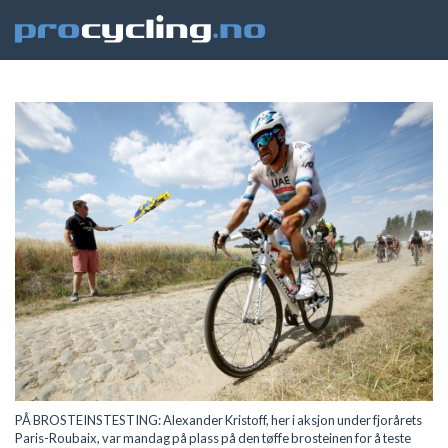
PÅ BROSTEINSTESTING: Alexander Kristoff, her i aksjon under fjorårets
Paris-Roubaix, var mandag på plass på den tøffe brosteinen for å teste