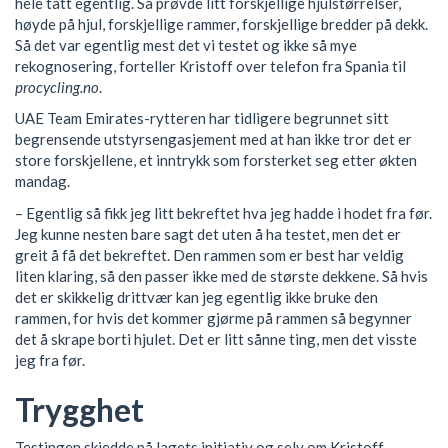
hele tatt egentlig. Så prøvde litt forskjellige hjulstørrelser,
høyde på hjul, forskjellige rammer, forskjellige bredder på dekk.
Så det var egentlig mest det vi testet og ikke så mye
rekognosering, forteller Kristoff over telefon fra Spania til
procycling.no
.
UAE Team Emirates-rytteren har tidligere begrunnet sitt
begrensende utstyrsengasjement med at han ikke tror det er
store forskjellene, et inntrykk som forsterket seg etter økten
mandag.
– Egentlig så fikk jeg litt bekreftet hva jeg hadde i hodet fra før.
Jeg kunne nesten bare sagt det uten å ha testet, men det er
greit å få det bekreftet. Den rammen som er best har veldig
liten klaring, så den passer ikke med de største dekkene. Så hvis
det er skikkelig drittvær kan jeg egentlig ikke bruke den
rammen, for hvis det kommer gjørme på rammen så begynner
det å skrape borti hjulet. Det er litt sånne ting, men det visste
jeg fra før.
Trygghet
Testingen skjedde på lagets initiativ og selv om Kristoff