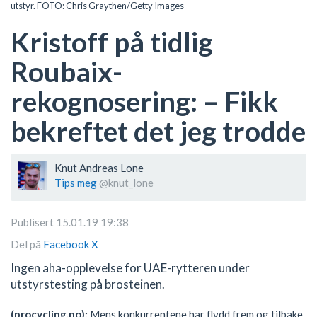
utstyr. FOTO: Chris Graythen/Getty Images
Kristoff på tidlig
Roubaix-
rekognosering: – Fikk
bekreftet det jeg trodde
Knut Andreas Lone
Tips meg
@knut_lone
Publisert 15.01.19 19:38
Del på
Facebook
X
Ingen aha-opplevelse for UAE-rytteren under
utstyrstesting på brosteinen.
(procycling.no):
Mens konkurrentene har flydd frem og tilbake