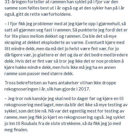
31-åringen forteller at rammen han syklet på i fjor var den
samme som føltes best ut i år også og at den sykler han på i år
også, gitt de rette værforholdene.
– I fjor fikk jeg problemer med at jeg kjørte opp i gjørmehull, så
satt all gjørmen seg fast i rammen. Så punkterte jeg fordi det er
for lite plass mellom dekket og rammen. Da ble det så mye
skraping at dekket eksploderte av varme. Eventuelt kjøre med
litt mindre dekk, men da må det jo helst være fint vær, for jo
dårligere vær, jo glattere er det og da er det bedre med bredere
dekk. Hvis det er fint vær så tror jeg ikke det er noe problem å
kjøre hakke mindre dekk, men hvis ikke må jeg ha en annen
ramme som passer med større dekk.
Tross bekreftelsen av hans antakelser vil han ikke droppe
rekognoseringen i år, slik han gjorde i 2017.
– Jeg tror nok kanskje jeg skal ned to dager før og kjøre en til
rekognosering med laget, men da blir det ikke så mye testing av
sykkel, som det ble nå. Nå var det egentlig mest for testing av
ramme, men jeg fikk jo kjørt en rekognosering også. Jeg syklet
jo inn til Roubaix fra de siste strekkene, så da fikk jeg jo med
meg finalen.