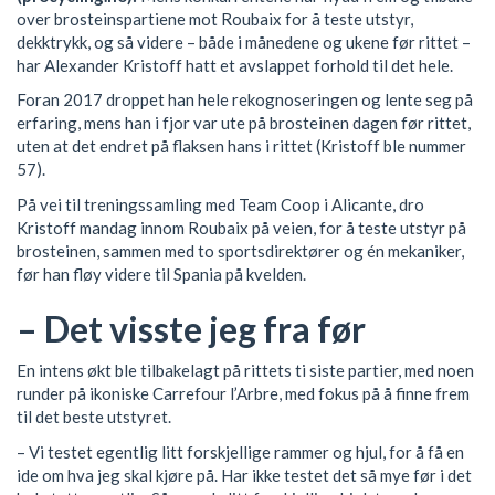
over brosteinspartiene mot Roubaix for å teste utstyr,
dekktrykk, og så videre – både i månedene og ukene før rittet –
har Alexander Kristoff hatt et avslappet forhold til det hele.
Foran 2017 droppet han hele rekognoseringen og lente seg på
erfaring, mens han i fjor var ute på brosteinen dagen før rittet,
uten at det endret på flaksen hans i rittet (Kristoff ble nummer
57).
På vei til treningssamling med Team Coop i Alicante, dro
Kristoff mandag innom Roubaix på veien, for å teste utstyr på
brosteinen, sammen med to sportsdirektører og én mekaniker,
før han fløy videre til Spania på kvelden.
– Det visste jeg fra før
En intens økt ble tilbakelagt på rittets ti siste partier, med noen
runder på ikoniske Carrefour l’Arbre, med fokus på å finne frem
til det beste utstyret.
– Vi testet egentlig litt forskjellige rammer og hjul, for å få en
ide om hva jeg skal kjøre på. Har ikke testet det så mye før i det