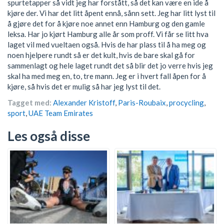
spurtetapper så vidt jeg har forstått, så det kan være en ide å
kjøre der. Vi har det litt åpent ennå, sånn sett. Jeg har litt lyst til
å gjøre det for å kjøre noe annet enn Hamburg og den gamle
leksa. Har jo kjørt Hamburg alle år som proff. Vi får se litt hva
laget vil med vueltaen også. Hvis de har plass til å ha meg og
noen hjelpere rundt så er det kult, hvis de bare skal gå for
sammenlagt og hele laget rundt det så blir det jo verre hvis jeg
skal ha med meg en, to, tre mann. Jeg er i hvert fall åpen for å
kjøre, så hvis det er mulig så har jeg lyst til det.
Tagget med:
Alexander Kristoff
,
Paris-Roubaix
,
procycling
,
sport
,
UAE Team Emirates
Les også disse