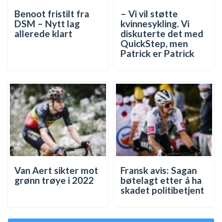
Benoot fristilt fra
– Vi vil støtte
DSM – Nytt lag
kvinnesykling. Vi
allerede klart
diskuterte det med
QuickStep, men
Patrick er Patrick
Van Aert sikter mot
Fransk avis: Sagan
grønn trøye i 2022
bøtelagt etter å ha
skadet politibetjent