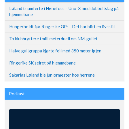
Løland triumferte i Hønefoss – Uno-X med dobbeltslag på
hjemmebane
Hungerholdt før Ringerike GP: – Det har blitt en livsstil
To klubbryttere i millimeterduell om NM-gullet
Halve gullgruppa kjørte feil med 350 meter igjen
Ringerike SK seiret på hjemmebane
Sakarias Løland ble juniormester hos herrene
Podkast