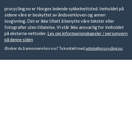
procycling.no er Norges ledende sykkelnettsted. Innholdet på
sidene våre er beskyttet av åndsverkloven og annen
lovgivning. Det er ikke tillatt å benytte våre tekster eller
fotografier uten tillatelse. Vi står ikke ansvarlig for innholdet
på eksterne nettsider.
Les om informasjonskapsler / personvern
på denne siden
Ønsker du å annonsere hos oss? Ta kontakt med
admin@procycling.no
.