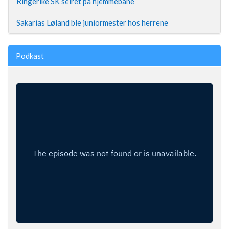
Ringerike SK seiret på hjemmebane
Sakarias Løland ble juniormester hos herrene
Podkast