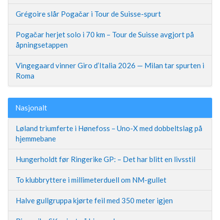
Grégoire slår Pogačar i Tour de Suisse-spurt
Pogačar herjet solo i 70 km – Tour de Suisse avgjort på
åpningsetappen
Vingegaard vinner Giro d’Italia 2026 — Milan tar spurten i
Roma
Nasjonalt
Løland triumferte i Hønefoss – Uno-X med dobbeltslag på
hjemmebane
Hungerholdt før Ringerike GP: – Det har blitt en livsstil
To klubbryttere i millimeterduell om NM-gullet
Halve gullgruppa kjørte feil med 350 meter igjen