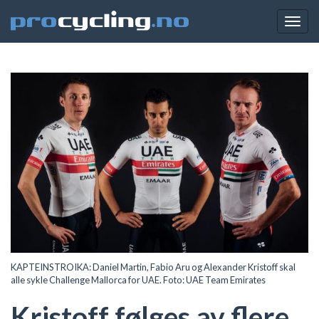
Togg
navig
KAPTEINSTROIKA: Daniel Martin, Fabio Aru og Alexander Kristoff skal
alle sykle Challenge Mallorca for UAE. Foto: UAE Team Emirates
Kristoff følges av flere