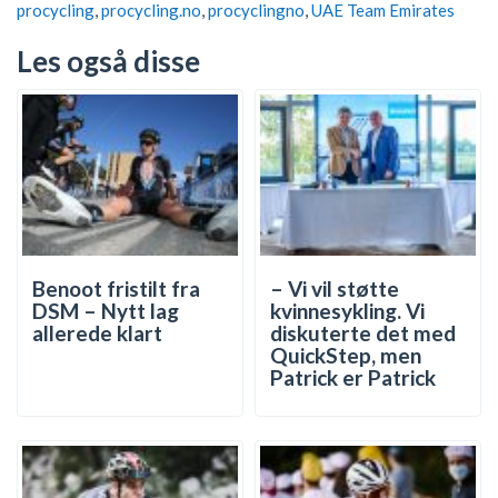
procycling
,
procycling.no
,
procyclingno
,
UAE Team Emirates
Les også disse
Benoot fristilt fra
– Vi vil støtte
DSM – Nytt lag
kvinnesykling. Vi
allerede klart
diskuterte det med
QuickStep, men
Patrick er Patrick