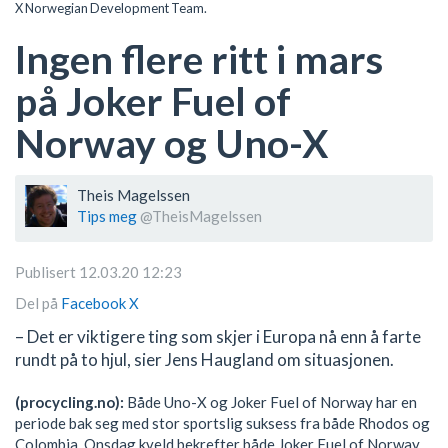
X Norwegian Development Team.
Ingen flere ritt i mars
på Joker Fuel of
Norway og Uno-X
Theis Magelssen
Tips meg
@TheisMagelssen
Publisert 12.03.20 12:23
Del på
Facebook
X
– Det er viktigere ting som skjer i Europa nå enn å farte
rundt på to hjul, sier Jens Haugland om situasjonen.
(procycling.no):
Både Uno-X og Joker Fuel of Norway har en
periode bak seg med stor sportslig suksess fra både Rhodos og
Colombia. Onsdag kveld bekrefter både Joker Fuel of Norway