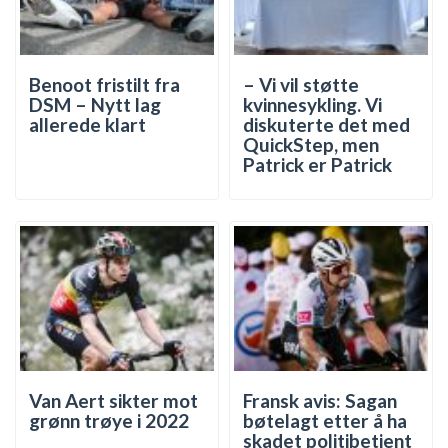
Benoot fristilt fra
– Vi vil støtte
DSM – Nytt lag
kvinnesykling. Vi
allerede klart
diskuterte det med
QuickStep, men
Patrick er Patrick
Van Aert sikter mot
Fransk avis: Sagan
grønn trøye i 2022
bøtelagt etter å ha
skadet politibetjent