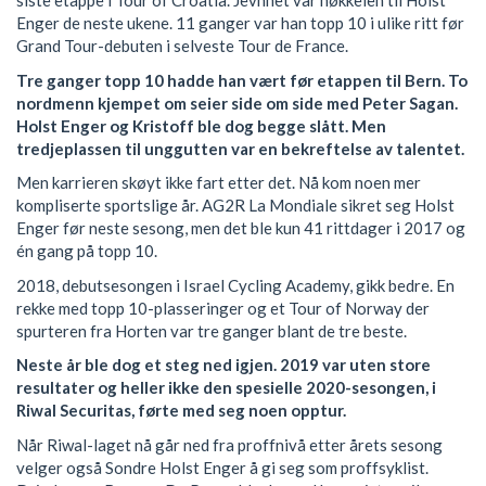
siste etappe i Tour of Croatia. Jevnhet var nøkkelen til Holst
Enger de neste ukene. 11 ganger var han topp 10 i ulike ritt før
Grand Tour-debuten i selveste Tour de France.
Tre ganger topp 10 hadde han vært før etappen til Bern. To
nordmenn kjempet om seier side om side med Peter Sagan.
Holst Enger og Kristoff ble dog begge slått. Men
tredjeplassen til unggutten var en bekreftelse av talentet.
Men karrieren skøyt ikke fart etter det. Nå kom noen mer
kompliserte sportslige år. AG2R La Mondiale sikret seg Holst
Enger før neste sesong, men det ble kun 41 rittdager i 2017 og
én gang på topp 10.
2018, debutsesongen i Israel Cycling Academy, gikk bedre. En
rekke med topp 10-plasseringer og et Tour of Norway der
spurteren fra Horten var tre ganger blant de tre beste.
Neste år ble dog et steg ned igjen. 2019 var uten store
resultater og heller ikke den spesielle 2020-sesongen, i
Riwal Securitas, førte med seg noen opptur.
Når Riwal-laget nå går ned fra proffnivå etter årets sesong
velger også Sondre Holst Enger å gi seg som proffsyklist.