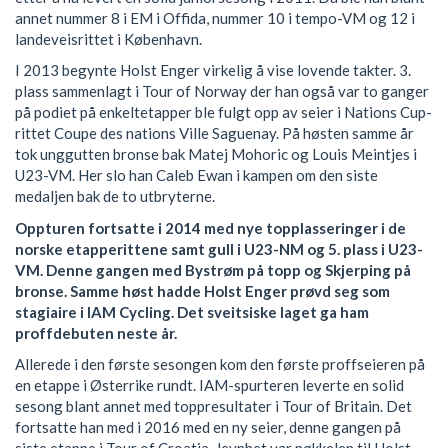
annet nummer 8 i EM i Offida, nummer 10 i tempo-VM og 12 i
landeveisrittet i København.
I 2013 begynte Holst Enger virkelig å vise lovende takter. 3.
plass sammenlagt i Tour of Norway der han også var to ganger
på podiet på enkeltetapper ble fulgt opp av seier i Nations Cup-
rittet Coupe des nations Ville Saguenay. På høsten samme år
tok unggutten bronse bak Matej Mohoric og Louis Meintjes i
U23-VM. Her slo han Caleb Ewan i kampen om den siste
medaljen bak de to utbryterne.
Oppturen fortsatte i 2014 med nye topplasseringer i de
norske etapperittene samt gull i U23-NM og 5. plass i U23-
VM. Denne gangen med Bystrøm på topp og Skjerping på
bronse. Samme høst hadde Holst Enger prøvd seg som
stagiaire i IAM Cycling. Det sveitsiske laget ga ham
proffdebuten neste år.
Allerede i den første sesongen kom den første proffseieren på
en etappe i Østerrike rundt. IAM-spurteren leverte en solid
sesong blant annet med toppresultater i Tour of Britain. Det
fortsatte han med i 2016 med en ny seier, denne gangen på