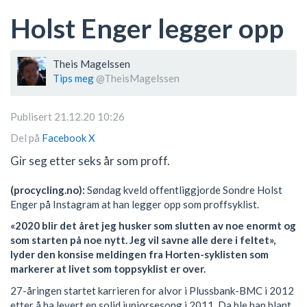
Holst Enger legger opp
Theis Magelssen
Tips meg
@TheisMagelssen
Publisert 21.12.20 10:26
Del på
Facebook
X
Gir seg etter seks år som proff.
(procycling.no):
Søndag kveld offentliggjorde Sondre Holst
Enger på Instagram at han legger opp som proffsyklist.
«2020 blir det året jeg husker som slutten av noe enormt og
som starten på noe nytt. Jeg vil savne alle dere i feltet»,
lyder den konsise meldingen fra Horten-syklisten som
markerer at livet som toppsyklist er over.
27-åringen startet karrieren for alvor i Plussbank-BMC i 2012
etter å ha levert en solid juniorsesong i 2011. Da ble han blant