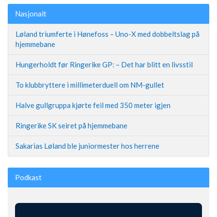
Nasjonalt
Løland triumferte i Hønefoss – Uno-X med dobbeltslag på
hjemmebane
Hungerholdt før Ringerike GP: – Det har blitt en livsstil
To klubbryttere i millimeterduell om NM-gullet
Halve gullgruppa kjørte feil med 350 meter igjen
Ringerike SK seiret på hjemmebane
Sakarias Løland ble juniormester hos herrene
Podkast