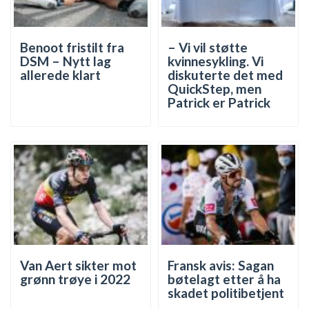
Benoot fristilt fra
– Vi vil støtte
DSM – Nytt lag
kvinnesykling. Vi
allerede klart
diskuterte det med
QuickStep, men
Patrick er Patrick
Van Aert sikter mot
Fransk avis: Sagan
grønn trøye i 2022
bøtelagt etter å ha
skadet politibetjent