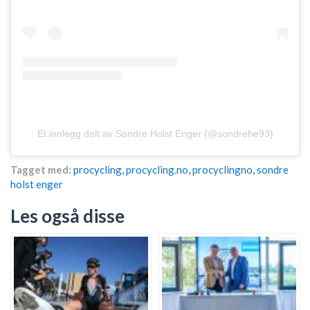
Et innlegg delt av Sondre Holst Enger (@sondrehe93)
Tagget med:
procycling
,
procycling.no
,
procyclingno
,
sondre
holst enger
Les også disse