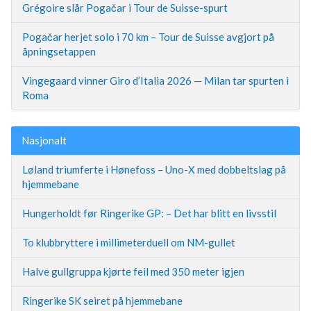
Grégoire slår Pogačar i Tour de Suisse-spurt
Pogačar herjet solo i 70 km – Tour de Suisse avgjort på
åpningsetappen
Vingegaard vinner Giro d’Italia 2026 — Milan tar spurten i
Roma
Nasjonalt
Løland triumferte i Hønefoss – Uno-X med dobbeltslag på
hjemmebane
Hungerholdt før Ringerike GP: – Det har blitt en livsstil
To klubbryttere i millimeterduell om NM-gullet
Halve gullgruppa kjørte feil med 350 meter igjen
Ringerike SK seiret på hjemmebane