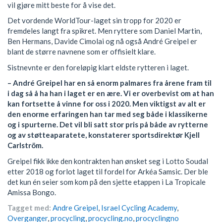
vil gjøre mitt beste for å vise det.
Det vordende WorldTour-laget sin tropp for 2020 er
fremdeles langt fra spikret. Men ryttere som Daniel Martin,
Ben Hermans, Davide Cimolai og nå også André Greipel er
blant de større navnene som er offisielt klare.
Sistnevnte er den foreløpig klart eldste rytteren i laget.
– André Greipel har en så enorm palmares fra årene fram til
i dag så å ha han i laget er en ære. Vi er overbevist om at han
kan fortsette å vinne for oss i 2020. Men viktigst av alt er
den enorme erfaringen han tar med seg både i klassikerne
og i spurterne. Det vil bli satt stor pris på både av rytterne
og av støtteaparatete, konstaterer sportsdirektør Kjell
Carlström.
Greipel fikk ikke den kontrakten han ønsket seg i Lotto Soudal
etter 2018 og forlot laget til fordel for Arkéa Samsic. Der ble
det kun én seier som kom på den sjette etappen i La Tropicale
Amissa Bongo.
Tagget med:
Andre Greipel
,
Israel Cycling Academy
,
Overganger
,
procycling
,
procycling.no
,
procyclingno