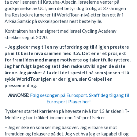
ta over lisensen til Katusha-Alpecin. Israelerne venter på
godkjennelse av UCI, men det betyr dog trolig at 37-åringen
fra Rostock returnerer til WorldTour-nivå etter kun ett år i
Arkéa Samsic på sykkelsportens nest beste hylle.
Kontrakten han har signert med Israel Cycling Academy
strekker seg ut 2020.
– Jeg gleder meg til en ny utfordring og til å igjen prestere
på mitt beste nivå sammen med ICA. Det er er et prosjekt
for framtiden med mange motiverte og talentfulle ryttere.
Jeg har fulgt laget og sett den raske utviklingen de siste
årene. Jeg ønsket å ta del i det spesielt nå som sjansen til å
sykle WorldTour igjen er der igjen, sier Greipel i en
pressemelding.
ANNONSE:
Følg sesongen på Eurosport. Skaff deg tilgang til
Eurosport Player her!
Tyskeren startet karrieren på høyeste nivå for 13 år siden i T-
Mobile og har tråkket inn mer enn 150 proffseirer.
– Jeg er ikke en som ser meg bakover. Jeg vil bare se mot
fremtiden og fokusere på det. Jeg vet hva jeg er kapabel til og