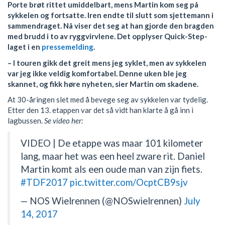
Porte brøt rittet umiddelbart, mens Martin kom seg på
sykkelen og fortsatte. Iren endte til slutt som sjettemann i
sammendraget. Nå viser det seg at han gjorde den bragden
med brudd i to av ryggvirvlene. Det opplyser Quick-Step-
laget i en
pressemelding
.
– I touren gikk det greit mens jeg syklet, men av sykkelen
var jeg ikke veldig komfortabel. Denne uken ble jeg
skannet, og fikk høre nyheten, sier Martin om skadene.
At 30-åringen slet med å bevege seg av sykkelen var tydelig.
Etter den 13. etappen var det så vidt han klarte å gå inn i
lagbussen.
Se video her:
VIDEO | De etappe was maar 101 kilometer
lang, maar het was een heel zware rit. Daniel
Martin komt als een oude man van zijn fiets.
#TDF2017
pic.twitter.com/OcptCB9sjv
— NOS Wielrennen (@NOSwielrennen)
July
14, 2017