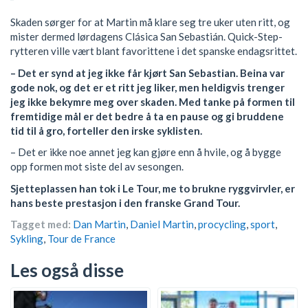
Skaden sørger for at Martin må klare seg tre uker uten ritt, og
mister dermed lørdagens Clásica San Sebastián. Quick-Step-
rytteren ville vært blant favorittene i det spanske endagsrittet.
– Det er synd at jeg ikke får kjørt San Sebastian. Beina var
gode nok, og det er et ritt jeg liker, men heldigvis trenger
jeg ikke bekymre meg over skaden. Med tanke på formen til
fremtidige mål er det bedre å ta en pause og gi bruddene
tid til å gro, forteller den irske syklisten.
– Det er ikke noe annet jeg kan gjøre enn å hvile, og å bygge
opp formen mot siste del av sesongen.
Sjetteplassen han tok i Le Tour, me to brukne ryggvirvler, er
hans beste prestasjon i den franske Grand Tour.
Tagget med:
Dan Martin
,
Daniel Martin
,
procycling
,
sport
,
Sykling
,
Tour de France
Les også disse