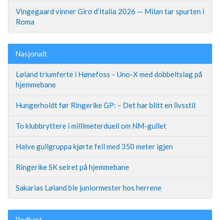
Vingegaard vinner Giro d’Italia 2026 — Milan tar spurten i
Roma
Nasjonalt
Løland triumferte i Hønefoss – Uno-X med dobbeltslag på
hjemmebane
Hungerholdt før Ringerike GP: – Det har blitt en livsstil
To klubbryttere i millimeterduell om NM-gullet
Halve gullgruppa kjørte feil med 350 meter igjen
Ringerike SK seiret på hjemmebane
Sakarias Løland ble juniormester hos herrene
Podkast