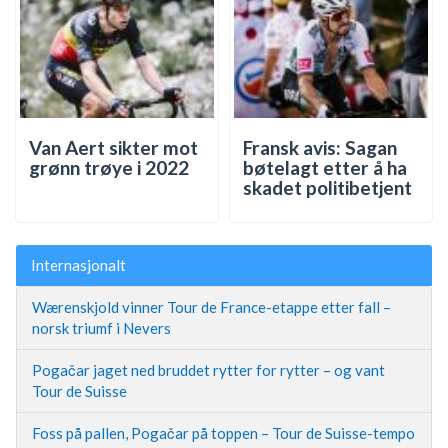
Van Aert sikter mot
Fransk avis: Sagan
grønn trøye i 2022
bøtelagt etter å ha
skadet politibetjent
Internasjonalt
Wærenskjold vinner Tour de France-etappe etter fall –
norsk triumf i Nevers
Pogačar jaget ned bruddet rytter for rytter – og vant
Tour de Suisse
Foss på pallen, Pogačar på toppen – Tour de Suisse-tempo