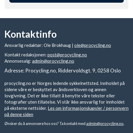
Kontaktinfo
Ansvarlig redaktør: Ole Brokhaug |
ole@procycling.no
Kontakt redaksjonen:
post@procycling.no
Annonsesalg:
admin@procycling.no
Adresse: Procycling.no, Riddervoldsgt. 9, 0258 Oslo
procycling.no er Norges ledende sykkelnettsted. Innholdet på
sidene våre er beskyttet av åndsverkloven og annen
lovgivning. Det er ikke tillatt å benytte våre tekster eller
fotografier uten tillatelse. Vi står ikke ansvarlig for innholdet
på eksterne nettsider.
Les om informasjonskapsler / personvern
på denne siden
Ønsker du å annonsere hos oss? Ta kontakt med
admin@procycling.no
.