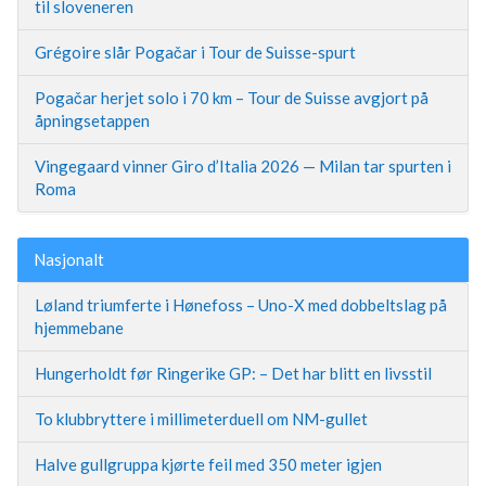
til sloveneren
Grégoire slår Pogačar i Tour de Suisse-spurt
Pogačar herjet solo i 70 km – Tour de Suisse avgjort på
åpningsetappen
Vingegaard vinner Giro d’Italia 2026 — Milan tar spurten i
Roma
Nasjonalt
Løland triumferte i Hønefoss – Uno-X med dobbeltslag på
hjemmebane
Hungerholdt før Ringerike GP: – Det har blitt en livsstil
To klubbryttere i millimeterduell om NM-gullet
Halve gullgruppa kjørte feil med 350 meter igjen