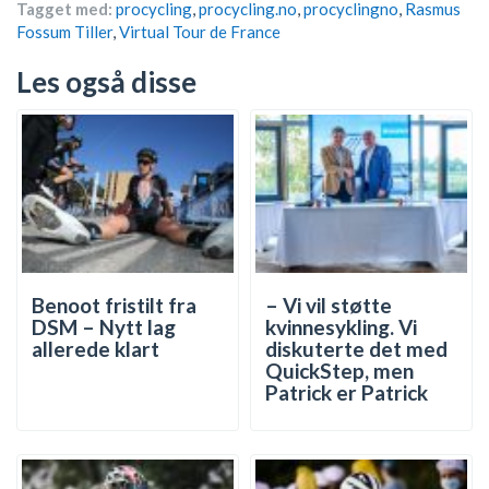
Tagget med:
procycling
,
procycling.no
,
procyclingno
,
Rasmus
Fossum Tiller
,
Virtual Tour de France
Les også disse
Benoot fristilt fra
– Vi vil støtte
DSM – Nytt lag
kvinnesykling. Vi
allerede klart
diskuterte det med
QuickStep, men
Patrick er Patrick