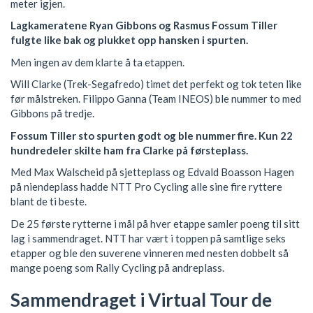
meter igjen.
Lagkameratene Ryan Gibbons og Rasmus Fossum Tiller
fulgte like bak og plukket opp hansken i spurten.
Men ingen av dem klarte å ta etappen.
Will Clarke (Trek-Segafredo) timet det perfekt og tok teten like
før målstreken. Filippo Ganna (Team INEOS) ble nummer to med
Gibbons på tredje.
Fossum Tiller sto spurten godt og ble nummer fire. Kun 22
hundredeler skilte ham fra Clarke på førsteplass.
Med Max Walscheid på sjetteplass og Edvald Boasson Hagen
på niendeplass hadde NTT Pro Cycling alle sine fire ryttere
blant de ti beste.
De 25 første rytterne i mål på hver etappe samler poeng til sitt
lag i sammendraget. NTT har vært i toppen på samtlige seks
etapper og ble den suverene vinneren med nesten dobbelt så
mange poeng som Rally Cycling på andreplass.
Sammendraget i Virtual Tour de