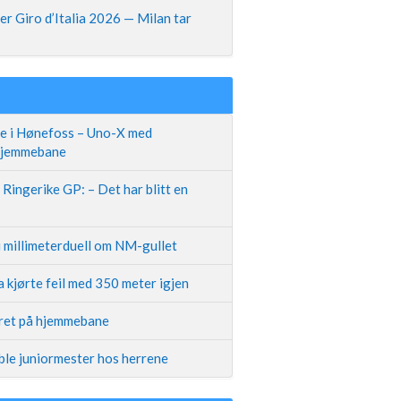
r Giro d’Italia 2026 — Milan tar
te i Hønefoss – Uno-X med
 hjemmebane
Ringerike GP: – Det har blitt en
i millimeterduell om NM-gullet
 kjørte feil med 350 meter igjen
iret på hjemmebane
ble juniormester hos herrene