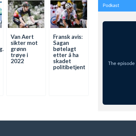
Podkast
Van Aert
Fransk avis:
sikter mot
Sagan
g.
grønn
bøtelagt
trøye i
etter å ha
2022
skadet
politibetjent