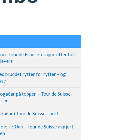
ner Tour de France-etappe etter fall
 Nevers
d bruddet rytter for rytter – og
sse
Pogačar på toppen – Tour de Suisse-
neren
gačar i Tour de Suisse-spurt
olo i 70 km – Tour de Suisse avgjort
pen