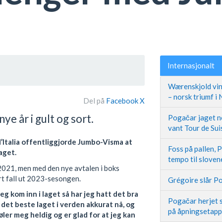
Internasjonalt
Wærenskjold vin
– norsk triumf i
Del på
Facebook
X
e år i gult og sort.
Pogačar jaget ne
vant Tour de Sui
d’Italia offentliggjorde Jumbo-Visma at
Foss på pallen, 
aget.
tempo til slove
2021, men med den nye avtalen i boks
rt fall ut 2023-sesongen.
Grégoire slår Po
jeg kom inn i laget så har jeg hatt det bra
Pogačar herjet s
 det beste laget i verden akkurat nå, og
på åpningsetap
øler meg heldig og er glad for at jeg kan