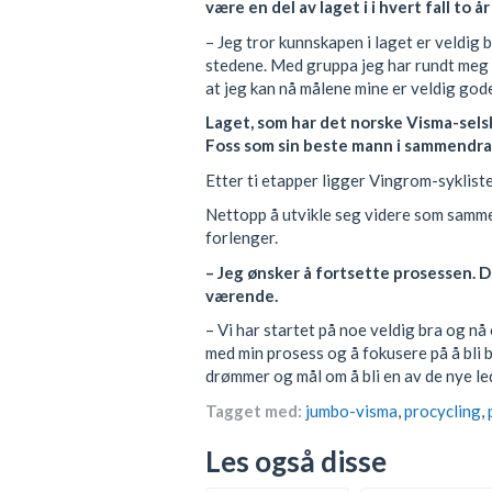
være en del av laget i i hvert fall to å
– Jeg tror kunnskapen i laget er veldig b
stedene. Med gruppa jeg har rundt meg n
at jeg kan nå målene mine er veldig god
Laget, som har det norske Visma-sel
Foss som sin beste mann i sammendrage
Etter ti etapper ligger Vingrom-syklist
Nettopp å utvikle seg videre som sammen
forlenger.
– Jeg ønsker å fortsette prosessen. De
værende.
– Vi har startet på noe veldig bra og nå
med min prosess og å fokusere på å bli b
drømmer og mål om å bli en av de nye led
Tagget med:
jumbo-visma
,
procycling
,
Les også disse