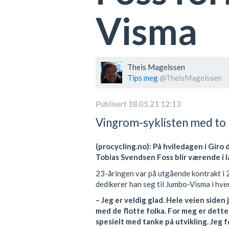
Visma
Theis Magelssen
Tips meg
@TheisMagelssen
Publisert 18.05.21 12:13
Vingrom-syklisten med to ny
(procycling.no): På hviledagen i Giro 
Tobias Svendsen Foss blir værende i l
23-åringen var på utgående kontrakt i 
dedikerer han seg til Jumbo-Visma i hve
– Jeg er veldig glad. Hele veien siden 
med de flotte folka. For meg er dette
spesielt med tanke på utvikling. Jeg f