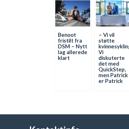
Benoot
– Vi vil
fristilt fra
støtte
DSM – Nytt
kvinnesyklin
lag allerede
Vi
klart
diskuterte
det med
QuickStep,
men Patrick
er Patrick