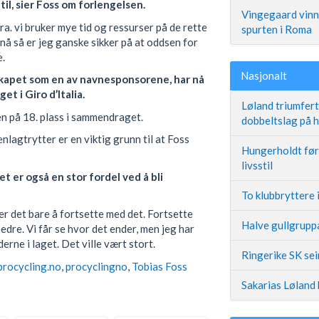
r til, sier Foss om forlengelsen.
Vingegaard vinne
ra. vi bruker mye tid og ressurser på de rette
spurten i Roma
å så er jeg ganske sikker på at oddsen for
e.
Nasjonalt
skapet som en av navnesponsorene, har nå
t i Giro d’Italia.
Løland triumfer
en på 18. plass i sammendraget.
dobbeltslag på
lagtrytter er en viktig grunn til at Foss
Hungerholdt før 
livsstil
t er også en stor fordel ved å bli
To klubbryttere 
 er det bare å fortsette med det. Fortsette
Halve gullgruppa
edre. Vi får se hvor det ender, men jeg har
erne i laget. Det ville vært stort.
Ringerike SK se
procycling.no
,
procyclingno
,
Tobias Foss
Sakarias Løland 