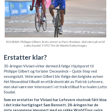
ROUBAIX: Philippe Gilbert, årets vinner av Paris-Roubaix, skal være på vei til
Lotto Soudal. FOTO Tim de Waele/Getty Images
Erstatter klar?
30-åringen Viviani virker dermed å følge i hjulsporet til
Philippe Gilbert og forlater Deceuninck – Quick-Step ved
sesongslutt. Veteranen Gilbert ble ifølge den belgiske avisen
Het Nieuwsblad
tilbudt en ettårskontrakt av Patrick Lefevere,
men skal være mer interessert i et treårstilbud fra rivalen Lotto
Soudal.
Som en erstatter for Viviani har Lefevere visstnok fått kloa
i det irske hurtigtoget Sam Bennett. 28-åringen har de
siste sesongene imponert med en rekke WorldTour-seire,