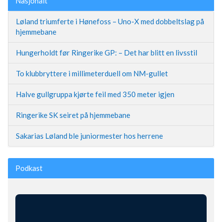
Nasjonalt
Løland triumferte i Hønefoss – Uno-X med dobbeltslag på
hjemmebane
Hungerholdt før Ringerike GP: – Det har blitt en livsstil
To klubbryttere i millimeterduell om NM-gullet
Halve gullgruppa kjørte feil med 350 meter igjen
Ringerike SK seiret på hjemmebane
Sakarias Løland ble juniormester hos herrene
Podkast