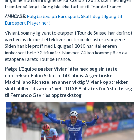
triumfer så langt i år og ble ikke tatt ut til Tour de France.
ANNONSE:
Følg
Le Tour
på Eurosport. Skaff deg tilgang til
Eurosport Player her!
Viviani, som nylig vant to etapper i Tour de Suisse, har derimot
vært en av de mest effektive spurterne de siste sesongene.
Siden han ble proff med Liquigas i 2010 har italieneren
innkassert hele 73 triumfer. Nummer 74 kan komme på en av
etappene i årets Tour de France.
Ifølge L’Equipe ønsker Viviani å ha med seg sin faste
opptrekker Fabio Sabatini til Cofidis. Argentinske
Maximiliano Richeze, en annen viktig Viviani-opptrekker,
skal imidlertid være på vei til UAE Emirates for å slutte seg
til Fernando Gavirias opptrekkstog.