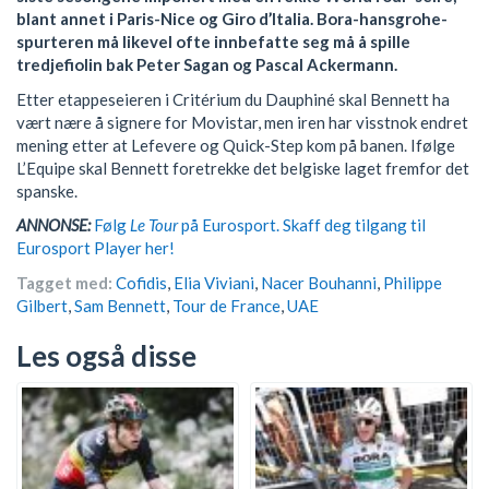
blant annet i Paris-Nice og Giro d’Italia. Bora-hansgrohe-
spurteren må likevel ofte innbefatte seg må å spille
tredjefiolin bak Peter Sagan og Pascal Ackermann.
Etter etappeseieren i Critérium du Dauphiné skal Bennett ha
vært nære å signere for Movistar, men iren har visstnok endret
mening etter at Lefevere og Quick-Step kom på banen. Ifølge
L’Equipe skal Bennett foretrekke det belgiske laget fremfor det
spanske.
ANNONSE:
Følg
Le Tour
på Eurosport. Skaff deg tilgang til
Eurosport Player her!
Tagget med:
Cofidis
,
Elia Viviani
,
Nacer Bouhanni
,
Philippe
Gilbert
,
Sam Bennett
,
Tour de France
,
UAE
Les også disse