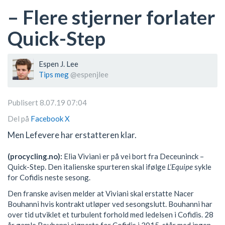
– Flere stjerner forlater
Quick-Step
Espen J. Lee
Tips meg
@espenjlee
Publisert 8.07.19 07:04
Del på
Facebook
X
Men Lefevere har erstatteren klar.
(procycling.no):
Elia Viviani er på vei bort fra Deceuninck –
Quick-Step. Den italienske spurteren skal ifølge
L’Equipe
sykle
for Cofidis neste sesong.
Den franske avisen melder at Viviani skal erstatte Nacer
Bouhanni hvis kontrakt utløper ved sesongslutt. Bouhanni har
over tid utviklet et turbulent forhold med ledelsen i Cofidis. 28
år gamle Bouhanni signerte for Cofidis i 2015, står med ingen