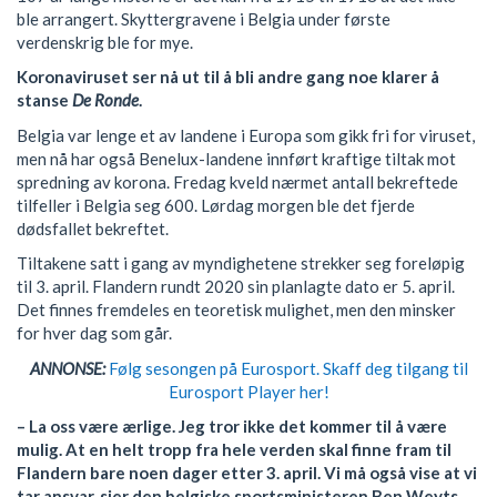
ble arrangert. Skyttergravene i Belgia under første
verdenskrig ble for mye.
Koronaviruset ser nå ut til å bli andre gang noe klarer å
stanse
De Ronde
.
Belgia var lenge et av landene i Europa som gikk fri for viruset,
men nå har også Benelux-landene innført kraftige tiltak mot
spredning av korona. Fredag kveld nærmet antall bekreftede
tilfeller i Belgia seg 600. Lørdag morgen ble det fjerde
dødsfallet bekreftet.
Tiltakene satt i gang av myndighetene strekker seg foreløpig
til 3. april. Flandern rundt 2020 sin planlagte dato er 5. april.
Det finnes fremdeles en teoretisk mulighet, men den minsker
for hver dag som går.
ANNONSE:
Følg sesongen på Eurosport. Skaff deg tilgang til
Eurosport Player her!
– La oss være ærlige. Jeg tror ikke det kommer til å være
mulig. At en helt tropp fra hele verden skal finne fram til
Flandern bare noen dager etter 3. april. Vi må også vise at vi
tar ansvar, sier den belgiske sportsministeren Ben Weyts