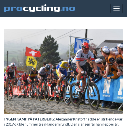
Togg
navig
INGEN KAMP PÅ PATERBERG:
Alexander Kristoff hadde en strålende vår
i 2019 og ble nummer tre i Flandern rundt. Den sjansen får han neppe i år.