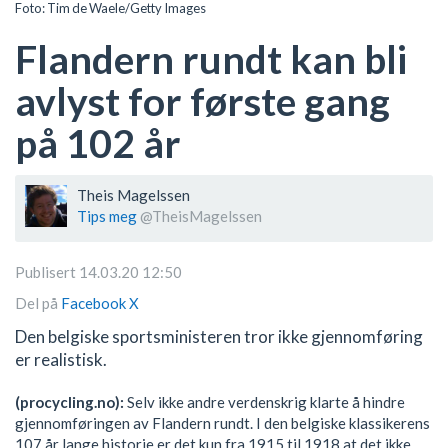
Foto: Tim de Waele/Getty Images
Flandern rundt kan bli
avlyst for første gang
på 102 år
Theis Magelssen
Tips meg
@TheisMagelssen
Publisert 14.03.20 12:50
Del på
Facebook
X
Den belgiske sportsministeren tror ikke gjennomføring
er realistisk.
(procycling.no):
Selv ikke andre verdenskrig klarte å hindre
gjennomføringen av Flandern rundt. I den belgiske klassikerens
107 år lange historie er det kun fra 1915 til 1918 at det ikke