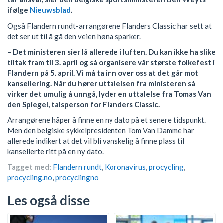
ifølge
Nieuwsblad
.
Også Flandern rundt-arrangørene Flanders Classic har sett at
det ser ut til å gå den veien høna sparker.
– Det ministeren sier lå allerede i luften. Du kan ikke ha slike
tiltak fram til 3. april og så organisere vår største folkefest i
Flandern på 5. april. Vi må ta inn over oss at det går mot
kansellering. Når du hører uttalelsen fra ministeren så
virker det umulig å unngå, lyder en uttalelse fra Tomas Van
den Spiegel, talsperson for Flanders Classic.
Arrangørene håper å finne en ny dato på et senere tidspunkt.
Men den belgiske sykkelpresidenten Tom Van Damme har
allerede indikert at det vil bli vanskelig å finne plass til
kansellerte ritt på en ny dato.
Tagget med:
Flandern rundt
,
Koronavirus
,
procycling
,
procycling.no
,
procyclingno
Les også disse