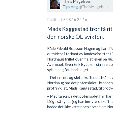
Theis Magelssen
Tips meg
@TheisMagelssen
Publisert 8.08.16 22:16
Mads Kaggestad tror få ri
den norske OL-svikten.
Både Edvald Boasson Hagen og Lars Pe
outsidere i forkant av landeveisrittet i
Nordhaug trillet over målstreken på 48.
Avermaet. Sven Erik Bystrøm sin innsats i
sykkeldag for landslaget.
– Det er rett og slett skuffende. Målet v
Nordhaug har det potensialet i kroppen,
proffsyklist, Mads Kaggestad, til procyc
– Med tanke på det potensialet han har
Liège så synes jeg han bør være skuffet 
hadde det ikke vært noen bombe om No