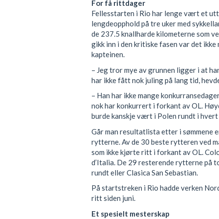
For få rittdager
Fellesstarten i Rio har lenge vært et ut
lengdeopphold på tre uker med sykkella
de 237.5 knallharde kilometerne som ve
gikk inn i den kritiske fasen var det ikke
kapteinen.
– Jeg tror mye av grunnen ligger i at h
har ikke fått nok juling på lang tid, hev
– Han har ikke mange konkurransedager 
nok har konkurrert i forkant av OL. Hø
burde kanskje vært i Polen rundt i hvert 
Går man resultatlista etter i sømmene e
rytterne. Av de 30 beste rytteren ved m
som ikke kjørte ritt i forkant av OL. Co
d’Italia. De 29 resterende rytterne på 
rundt eller Clasica San Sebastian.
På startstreken i Rio hadde verken Nor
ritt siden juni.
Et spesielt mesterskap