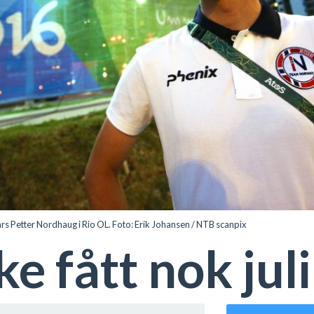
ars Petter Nordhaug i Rio OL. Foto: Erik Johansen / NTB scanpix
ke fått nok jul