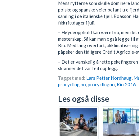
Mens rytterne som skulle dominere lande
polske og spanske veier befant tre fje
samling i de italienske fjell. Boasson 
fikk rittdager i juli.
– Høydeopphold kan være bra, men det er
mesterskap. Så kan man også legge til a
Rio. Med lang overfart, akklimatisering o
påpeker den tidligere Crédit Agricole-sy
– Det er vanskelig å rette pekefingeren 
skjønner det var feil opplegg.
Tagget med:
Lars Petter Nordhaug
,
Ma
procycling.no
,
procyclingno
,
Rio 2016
Les også disse