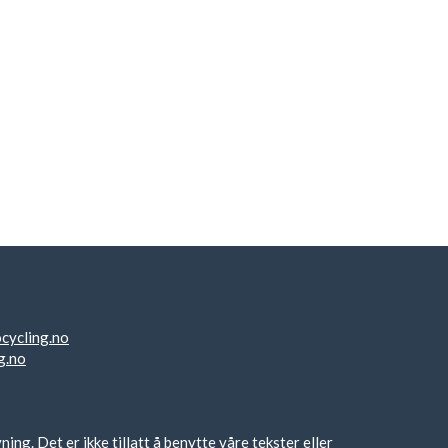
cycling.no
g.no
g. Det er ikke tillatt å benytte våre tekster eller