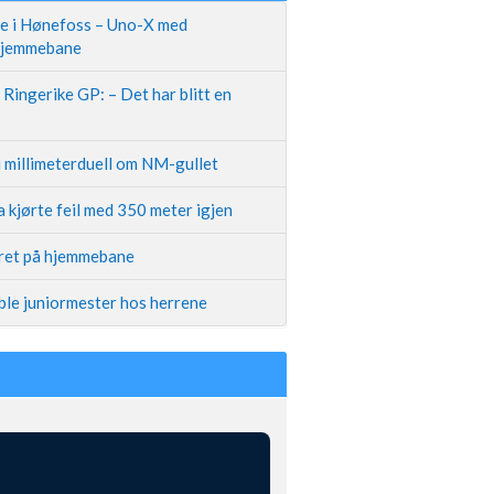
te i Hønefoss – Uno-X med
 hjemmebane
Ringerike GP: – Det har blitt en
i millimeterduell om NM-gullet
 kjørte feil med 350 meter igjen
iret på hjemmebane
ble juniormester hos herrene