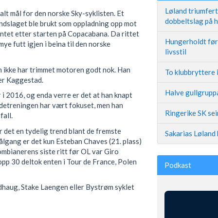
Løland triumfer
talt mål for den norske Sky-syklisten. Et
dobbeltslag på
ndslaget ble brukt som oppladning opp mot
ntet etter starten på Copacabana. Da rittet
Hungerholdt før 
 mye futt igjen i beina til den norske
livsstil
an ikke har trimmet motoren godt nok. Han
To klubbryttere 
der Kaggestad.
Halve gullgruppa
i 2016, og enda verre er det at han knapt
ydetreningen har vært fokuset, men han
Ringerike SK se
fall.
r det en tydelig trend blant de fremste
Sakarias Løland 
ålgang er det kun Esteban Chaves (21. plass)
lombianerens siste ritt før OL var Giro
topp 30 deltok enten i Tour de France, Polen
Podkast
dhaug, Stake Laengen eller Bystrøm syklet