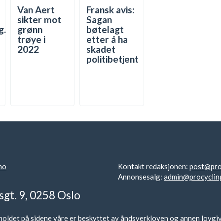
Van Aert
Fransk avis:
sikter mot
Sagan
g.
grønn
bøtelagt
trøye i
etter å ha
2022
skadet
politibetjent
no
Kontakt redaksjonen:
post@pro
Annonsesalg:
admin@procyclin
sgt. 9, 0258 Oslo
oldet på sidene våre er beskyttet av åndsverkloven og annen lovgivnin