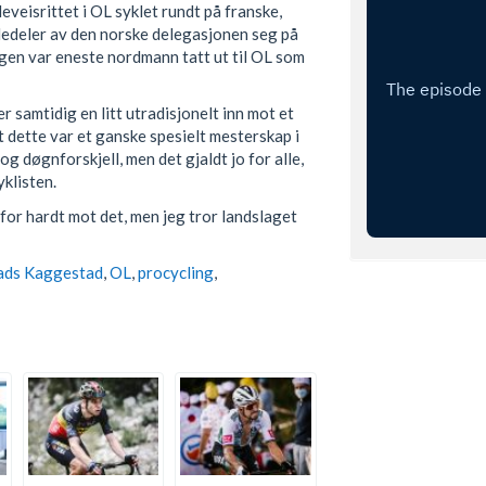
veisrittet i OL syklet rundt på franske,
rdedeler av den norske delegasjonen seg på
Hagen var eneste nordmann tatt ut til OL som
 samtidig en litt utradisjonelt inn mot et
t dette var et ganske spesielt mesterskap i
g døgnforskjell, men det gjaldt jo for alle,
klisten.
for hardt mot det, men jeg tror landslaget
ds Kaggestad
,
OL
,
procycling
,