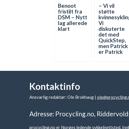
Benoot
– Vi vil
fristilt fra
støtte
DSM – Nytt
kvinnesyklin
lag allerede
Vi
klart
diskuterte
det med
QuickStep,
men Patrick
er Patrick
Kontaktinfo
Ansvarlig redaktør: Ole Brokhaug |
ole@procycling.
Adresse: Procycling.no, Riddervold
procycling.no er Norges ledende sykkelnettsted. Innh