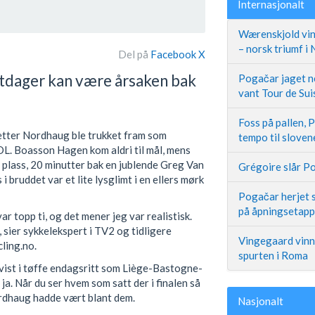
Internasjonalt
Wærenskjold vin
– norsk triumf i
Del på
Facebook
X
ttdager kan være årsaken bak
Pogačar jaget ne
vant Tour de Sui
Foss på pallen, 
tter Nordhaug ble trukket fram som
tempo til slove
 OL. Boasson Hagen kom aldri til mål, mens
 plass, 20 minutter bak en jublende Greg Van
Grégoire slår Po
 bruddet var et lite lysglimt i en ellers mørk
Pogačar herjet s
på åpningsetap
ar topp ti, og det mener jeg var realistisk.
 sier sykkelekspert i TV2 og tidligere
Vingegaard vinne
ling.no.
spurten i Roma
 vist i tøffe endagsritt som Liège-Bastogne-
ja. Når du ser hvem som satt der i finalen så
rdhaug hadde vært blant dem.
Nasjonalt