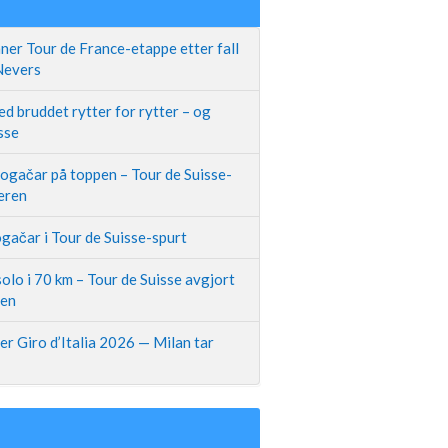
ner Tour de France-etappe etter fall
 Nevers
d bruddet rytter for rytter – og
sse
Pogačar på toppen – Tour de Suisse-
neren
gačar i Tour de Suisse-spurt
olo i 70 km – Tour de Suisse avgjort
pen
r Giro d’Italia 2026 — Milan tar