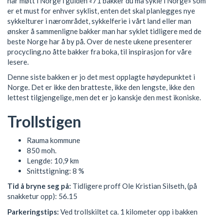
har møtt i Norge i guiden «71 bakker du må sykle i Norge» som
er et must for enhver syklist, enten det skal planlegges nye
sykkelturer i nærområdet, sykkelferie i vårt land eller man
ønsker å sammenligne bakker man har syklet tidligere med de
beste Norge har å by på. Over de neste ukene presenterer
procycling.no åtte bakker fra boka, til inspirasjon for våre
lesere.
Denne siste bakken er jo det mest opplagte høydepunktet i
Norge. Det er ikke den bratteste, ikke den lengste, ikke den
lettest tilgjengelige, men det er jo kanskje den mest ikoniske.
Trollstigen
Rauma kommune
850 moh.
Lengde: 10,9 km
Snittstigning: 8 %
Tid å bryne seg på:
Tidligere proff Ole Kristian Silseth, (på
snakketur opp): 56.15
Parkeringstips:
Ved trollskiltet ca. 1 kilometer opp i bakken