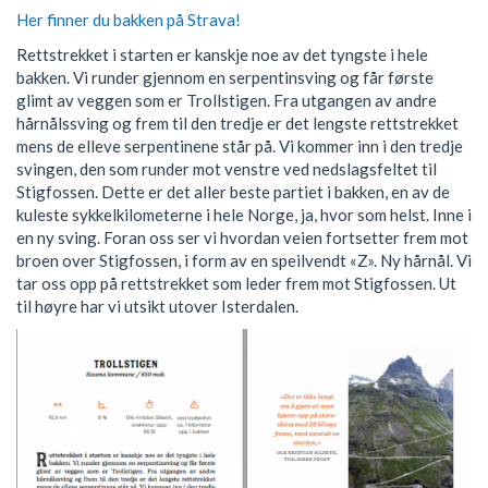
Her finner du bakken på Strava!
Rettstrekket i starten er kanskje noe av det tyngste i hele
bakken. Vi runder gjennom en serpentinsving og får første
glimt av veggen som er Trollstigen. Fra utgangen av andre
hårnålssving og frem til den tredje er det lengste rettstrekket
mens de elleve serpentinene står på. Vi kommer inn i den tredje
svingen, den som runder mot venstre ved nedslagsfeltet til
Stigfossen. Dette er det aller beste partiet i bakken, en av de
kuleste sykkelkilometerne i hele Norge, ja, hvor som helst. Inne i
en ny sving. Foran oss ser vi hvordan veien fortsetter frem mot
broen over Stigfossen, i form av en speilvendt «Z». Ny hårnål. Vi
tar oss opp på rettstrekket som leder frem mot Stigfossen. Ut
til høyre har vi utsikt utover Isterdalen.