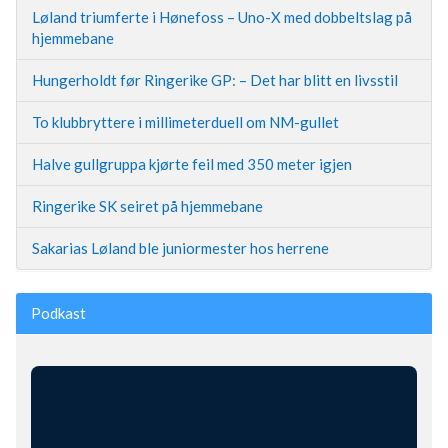
Løland triumferte i Hønefoss – Uno-X med dobbeltslag på
hjemmebane
Hungerholdt før Ringerike GP: – Det har blitt en livsstil
To klubbryttere i millimeterduell om NM-gullet
Halve gullgruppa kjørte feil med 350 meter igjen
Ringerike SK seiret på hjemmebane
Sakarias Løland ble juniormester hos herrene
Podkast