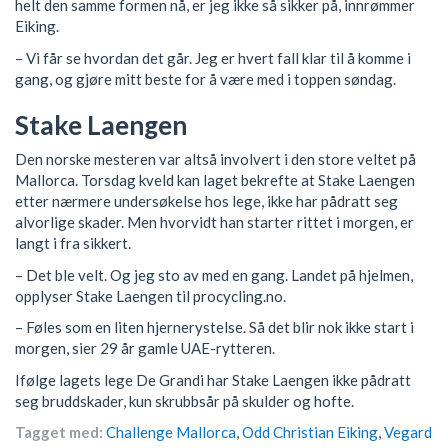
helt den samme formen nå, er jeg ikke så sikker på, innrømmer
Eiking.
– Vi får se hvordan det går. Jeg er hvert fall klar til å komme i
gang, og gjøre mitt beste for å være med i toppen søndag.
Stake Laengen
Den norske mesteren var altså involvert i den store veltet på
Mallorca. Torsdag kveld kan laget bekrefte at Stake Laengen
etter nærmere undersøkelse hos lege, ikke har pådratt seg
alvorlige skader. Men hvorvidt han starter rittet i morgen, er
langt i fra sikkert.
– Det ble velt. Og jeg sto av med en gang. Landet på hjelmen,
opplyser Stake Laengen til procycling.no.
– Føles som en liten hjernerystelse. Så det blir nok ikke start i
morgen, sier 29 år gamle UAE-rytteren.
Ifølge lagets lege De Grandi har Stake Laengen ikke pådratt
seg bruddskader, kun skrubbsår på skulder og hofte.
Tagget med:
Challenge Mallorca
,
Odd Christian Eiking
,
Vegard