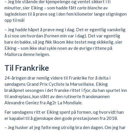
– Jeg ble stående der kjempelenge og ventet sikkert i ti
minutter, sier Eiking – som hadde fått
carte blanche
av
lagledelsen til å prøve seg i den fem kilometer lange stigningen
opp til mål
– Jeg hadde håpet å prøve meg i dag. Det er egentlig vanskelig
å si noe om hvordan (formen min var i dag). Det var egentlig
bare én bakke, så jeg fikk liksom ikke testet meg skikkelig, sier
Eiking – som ikke skal sykle noen av de øvrige rittene på
Mallorca denne helgen.
Til Frankrike
24-åringen drar nemlig videre til Frankrike for å delta i
søndagens Grand Prix Cycliste la Marseillaise. Eiking
brakåpnet sesongen i det franske rittet i fjor, da han spurtet inn
til andreplass, kun slått av den rutinerte franskmannen
Alexandre Geniez fra Ag2r La Mondiale.
Før søndagens ritt er Eiking spent på formen, og hvorvidt han
er kapabel til å gjenskape den gode prestasjonen fra 2018.
– Jeg husker at jeg følte meg utrolig bra den dagen. Om jeg har