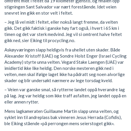
omtrent midt i feltet da 19 kilometer gjensto, og finalen opp
stigningen Sant Salvador var nært forestående. Idet veien
snevret inn gikk en stor velt i feltet.
– Jeg lå vel midt i feltet, eller nokså langt fremme, da velten
gikk. Det gikk faktisk i ganske høy fart også, i hvert i 65 km i
timen og det var sterk medvind. Jeg vil si omtrent halve feltet
gikk ned, sier Eiking til procycling.no.
Askøyværingen slapp heldigvis fra uhellet uten skader. Både
Alexander Kristoff (UAE) og Sondre Holst Enger (Israel Cycling
Academy) styrte unna velten. Vegard Stake Laengen (UAE) var
imidlertid ikke like heldig. Den norske mesteren gikk ned i
velten, men skal ifølge laget ikke ha pådratt seg noen alvorlige
skader og blir undersøkt nærmere av lege torsdag kveld.
– Veien var ganske smal, så rytterne landet oppå hverandre lag
på lag. Jeg var heldig som ikke traff asfalten, jeg landet oppå en
eller annen rytter.
Mens lagkameraten Guillaume Martin slapp unna velten, og
syklet inn til andreplass bak vinneren Jesus Herrada (Cofidis),
ble Eiking stående «på perrongen mens seierstoget gikk».