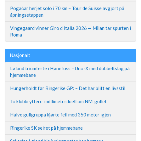
Pogačar herjet solo i 70 km – Tour de Suisse avgjort på
åpningsetappen
Vingegaard vinner Giro d’Italia 2026 — Milan tar spurten i
Roma
Nasjonalt
Løland triumferte i Hønefoss – Uno-X med dobbeltslag på
hjemmebane
Hungerholdt før Ringerike GP: – Det har blitt en livsstil
To klubbryttere i millimeterduell om NM-gullet
Halve gullgruppa kjørte feil med 350 meter igjen
Ringerike SK seiret på hjemmebane
Sakarias Løland ble juniormester hos herrene