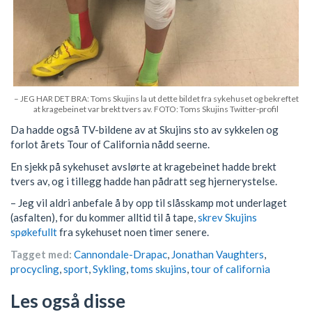
– JEG HAR DET BRA: Toms Skujins la ut dette bildet fra sykehuset og bekreftet
at kragebeinet var brekt tvers av. FOTO: Toms Skujins Twitter-profil
Da hadde også TV-bildene av at Skujins sto av sykkelen og
forlot årets Tour of California nådd seerne.
En sjekk på sykehuset avslørte at kragebeinet hadde brekt
tvers av, og i tillegg hadde han pådratt seg hjernerystelse.
– Jeg vil aldri anbefale å by opp til slåsskamp mot underlaget
(asfalten), for du kommer alltid til å tape,
skrev Skujins
spøkefullt
fra sykehuset noen timer senere.
Tagget med:
Cannondale-Drapac
,
Jonathan Vaughters
,
procycling
,
sport
,
Sykling
,
toms skujins
,
tour of california
Les også disse