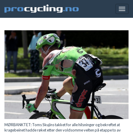
Togg
navig
MØRBANKTET: Toms Skujins takket for alle hilsninger og bekreftet at
kragebeinet hadde røket etter den voldsomme velten på etappe to av