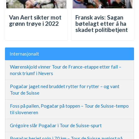
Van Aert sikter mot
Fransk avis: Sagan
grønn trøye i 2022
bøtelagt etter å ha
skadet politibetjent
Internasjonalt
Wærenskjold vinner Tour de France-etappe etter fall –
norsk triumf i Nevers
Pogačar jaget ned bruddet rytter for rytter – og vant
Tour de Suisse
Foss på pallen, Pogačar på toppen – Tour de Suisse-tempo
til sloveneren
Grégoire slår Pogačar i Tour de Suisse-spurt
Pogačar herjet solo i 70 km – Tour de Suisse avgjort på