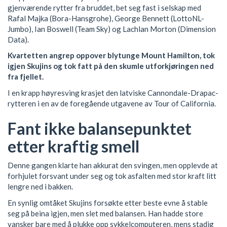
gjenværende rytter fra bruddet, bet seg fast i selskap med
Rafal Majka (Bora-Hansgrohe), George Bennett (LottoNL-
Jumbo), Ian Boswell (Team Sky) og Lachlan Morton (Dimension
Data).
Kvartetten angrep oppover blytunge Mount Hamilton, tok
igjen Skujins og tok fatt på den skumle utforkjøringen ned
fra fjellet.
I en krapp høyresving krasjet den latviske Cannondale-Drapac-
rytteren i en av de foregående utgavene av Tour of California.
Fant ikke balansepunktet
etter kraftig smell
Denne gangen klarte han akkurat den svingen, men opplevde at
forhjulet forsvant under seg og tok asfalten med stor kraft litt
lengre ned i bakken.
En synlig omtåket Skujins forsøkte etter beste evne å stable
seg på beina igjen, men slet med balansen. Han hadde store
vansker bare med å plukke opp sykkelcomputeren, mens stadig