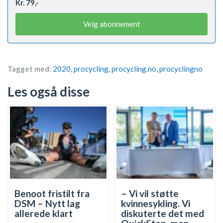
Kr. 79,-
Velg abonnement
Tagget med:
2020
,
procycling
,
procycling.no
,
procyclingno
Les også disse
Benoot fristilt fra
– Vi vil støtte
DSM – Nytt lag
kvinnesykling. Vi
allerede klart
diskuterte det med