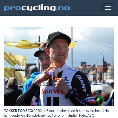
Togg
navig
TAKKER FOR SEG:
2020 ble Sindre Lunkes siste år som sykkelproff. Nå
har trønderen allerede begynt på økonomistudier. Foto: ASO