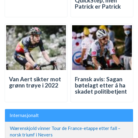
QuickStep, men
Patrick er Patrick
Van Aert sikter mot
Fransk avis: Sagan
grønn trøye i 2022
bøtelagt etter å ha
skadet politibetjent
Internasjonalt
Wærenskjold vinner Tour de France-etappe etter fall –
norsk triumf i Nevers