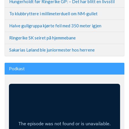
Hungerholdt før Ringerike GP: – Det har blitt en livsstil
To klubbryttere i millimeterduell om NM-gullet
Halve gullgruppa kjørte feil med 350 meter igjen
Ringerike SK seiret på hjemmebane
Sakarias Løland ble juniormester hos herrene
Podkast