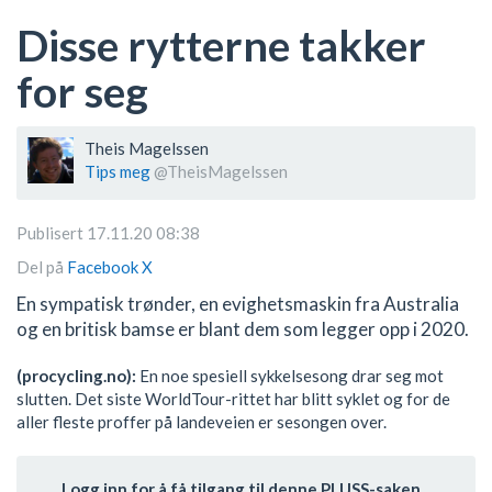
Disse rytterne takker
for seg
Theis Magelssen
Tips meg
@TheisMagelssen
Publisert 17.11.20 08:38
Del på
Facebook
X
En sympatisk trønder, en evighetsmaskin fra Australia
og en britisk bamse er blant dem som legger opp i 2020.
(procycling.no):
En noe spesiell sykkelsesong drar seg mot
slutten. Det siste WorldTour-rittet har blitt syklet og for de
aller fleste proffer på landeveien er sesongen over.
Logg inn for å få tilgang til denne PLUSS-saken