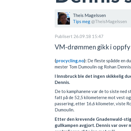
Theis Magelssen
Tips meg
@TheisMagelssen
Publisert 26.09.18 15:47
VM-drømmen gikk i oppfyll
(
procycling.no
):
De fleste spådde en du
mester Tom Dumoulin og Rohan Dennis
I Innsbruck ble det ingen skikkelig du
Dennis.
De to kamphanene var de to siste ned st
fatt på de 52,5 kilometerne mot vest og
passering, etter 16,6 kilometer, viste 
Dumoulin.
Etter den krevende Gnadenwald-stigni
gullkampen avgjort. Dennis var over 