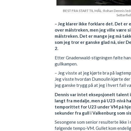
BEST FRA START TIL MÅL: Rohan Dennis ledet 
Setterfie
– Jeg klarer ikke forklare det. Det er 
over målstreken, men jeg ville være sik
målstreken. Det er mange jeg må takk
som jeg tror er ganske glad nå, sier D
2.
Etter Gnadenwald-stigningen følte han s
gullkampen.
– Jeg visste at jeg kjørte bra på lagtem
Jeg visste hvordan Dumoulin kjørte der
jeg ganske trygg på at jeg i hvert fall v
Dennis var intet eksepsjonelt talent 
langt fra medalje, men på U23-nivå h
temporittet for U23 under VM på hje
sekunder fra gull i Valkenburg som si
Sesongene som senior resulterte ikke i me
følgende tempo-VM. Gullet kom endelig