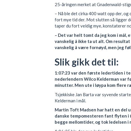
25-åringen merket at Gnadenwald-stigni
– Nå ble det cirka 400 watt opp der, og 
fort mye tid der. Mot slutten så ligger d
taper du fort veldig mye, konstaterer 
– Det var helt tomt da jeg kom i mål, 
vanskelig å ikke ta ut alt. Om resultat v
vanskelig å være fornøyd, men jeg føle
Slik gikk det til:
1:07:23 var den første ledertiden i t
nederlendern Wilco Kelderman var fø
minutter. Men ute i løypa kom flere ra
Tsjekkiske Jan Barta var syvende starte
Kelderman i mål.
Martin Toft Madsen har hatt en del u
danske tempomesteren fant flyten i Ø
begge mellomtider, og tok ledelsen i 