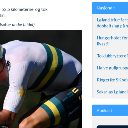
Nasjonalt
 52,5 kilometerne, og tok
in.
Løland triumfer
tsetter under bildet)
dobbeltslag på
Hungerholdt før 
livsstil
To klubbryttere 
Halve gullgruppa
Ringerike SK se
Sakarias Løland 
Podkast