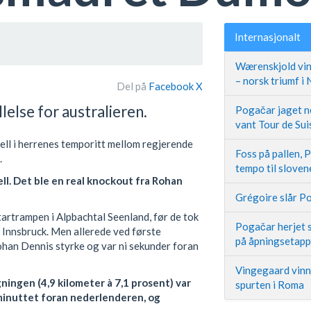
Internasjonalt
Wærenskjold vin
– norsk triumf i
Del på
Facebook
X
else for australieren.
Pogačar jaget ne
vant Tour de Sui
ell i herrenes temporitt mellom regjerende
Foss på pallen, 
.
tempo til slove
ell. Det ble en real knockout fra Rohan
Grégoire slår Po
artrampen i Alpbachtal Seenland, før de tok
Pogačar herjet s
 Innsbruck. Men allerede ved første
på åpningsetap
Rohan Dennis styrke og var ni sekunder foran
Vingegaard vinne
ngen (4,9 kilometer à 7,1 prosent) var
spurten i Roma
minuttet foran nederlenderen, og