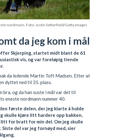
este nordmann. Foto: Justin Setterfield/Getty Images
tomt da jeg kom i mål
fer Skjerping, startet midt blant de 61
siastisk vis, og var foreløpig tiende
r.
bak da ledende Martin Toft Madsen. Etter at
n dyttet ned til 35. plass.
 bra, og da han suste i mål var det til
ittets eneste nordmann nummer 40.
den første delen, der jeg klarte å holde
eg skulle kjøre litt hardere opp bakken,
litt for bratt for min del. Om jeg skulle
. Siste del var jeg fornøyd med, sier
ålgang.