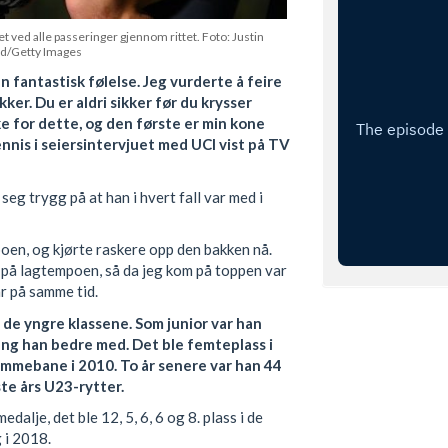
ved alle passeringer gjennom rittet. Foto: Justin
ld/Getty Images
en fantastisk følelse. Jeg vurderte å feire
ker. Du er aldri sikker før du krysser
e for dette, og den første er min kone
ennis i seiersintervjuet med UCI vist på TV
eg trygg på at han i hvert fall var med i
poen, og kjørte raskere opp den bakken nå.
 på lagtempoen, så da jeg kom på toppen var
ar på samme tid.
i de yngre klassene. Som junior var han
ang han bedre med. Det ble femteplass i
mmebane i 2010. To år senere var han 44
ste års U23-rytter.
dalje, det ble 12, 5, 6, 6 og 8. plass i de
 i 2018.