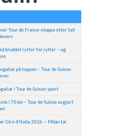
ner Tour de France-etappe etter fall
 Nevers
d bruddet rytter for rytter – og
sse
Pogačar på toppen – Tour de Suisse-
neren
gačar i Tour de Suisse-spurt
olo i 70 km – Tour de Suisse avgjort
pen
r Giro d’Italia 2026 — Milan tar