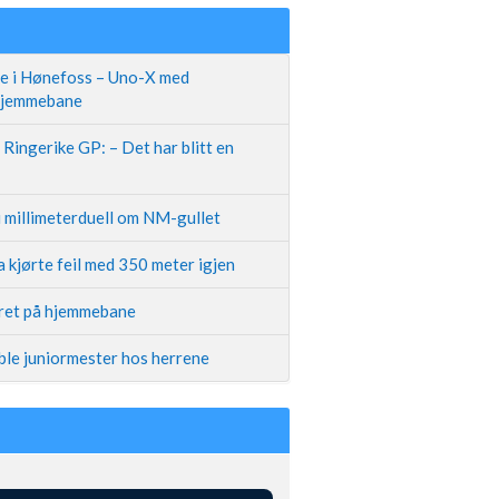
te i Hønefoss – Uno-X med
 hjemmebane
Ringerike GP: – Det har blitt en
i millimeterduell om NM-gullet
 kjørte feil med 350 meter igjen
iret på hjemmebane
ble juniormester hos herrene