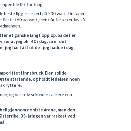
ngen ble litt for tung.
de beste ligger sikkert på 500 watt. Du taper
e fleste i 60 uansett, men når farten er lav så
nordmannen.
etter et ganske langt oppløp. Så det er
iser at jeg blir 40 i dag, så er det
r jeg har fått ut det jeg hadde i dag.
emporittet i Innsbruck. Den solide
rste startende, og holdt ledelsen noen
sk ryttere.
nde, og var tolv sekunder raskere enn
hell gjennom de siste årene, men den
sterrike. 33-åringen var raskest ved
mål.