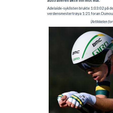
australieren økte inn mot mål.
Adelaide-syklisten brukte 1:03:02 på de
verdensmestertrøya 1:21 foran Dumoul
(Artikkelen for