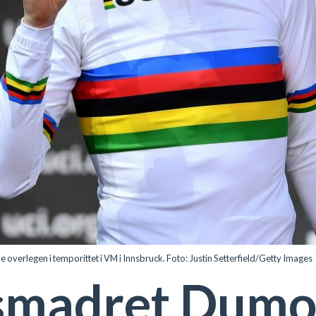
rlegen i temporittet i VM i Innsbruck. Foto: Justin Setterfield/Getty Images
smadret Dumo