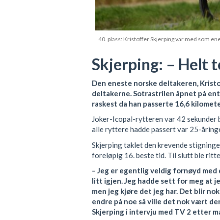
40. plass: Kristoffer Skjerping var med som en
Skjerping: – Helt 
Den eneste norske deltakeren, Kristof
deltakerne. Sotrastrilen åpnet på entu
raskest da han passerte 16,6 kilomete
Joker-Icopal-rytteren var 42 sekunder 
alle ryttere hadde passert var 25-åringe
Skjerping taklet den krevende stigningen
foreløpig 16. beste tid. Til slutt ble r
– Jeg er egentlig veldig fornøyd med 
litt igjen. Jeg hadde sett for meg at j
men jeg kjøre det jeg har. Det blir nok 
endre på noe så ville det nok vært der
Skjerping i intervju med TV
2 etter m