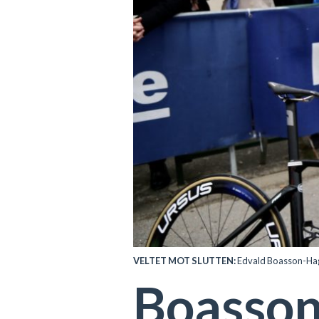
VELTET MOT SLUTTEN:
Edvald Boasson-Hagen
Boasson-