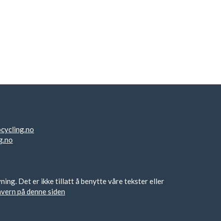
cycling.no
g.no
g. Det er ikke tillatt å benytte våre tekster eller
nvern på denne siden