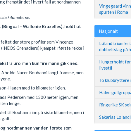
ang fremstår det i hvert fall at nordmannen
Vingegaard vinne
spurten i Roma
siste kilometerne:
(Bingoal – Wallonie Bruxelles), holdt ut
Nasjonalt
 feltet der store profiler som Vincenzo
Løland triumfer
 (INEOS Grenadiers) kjempet i første rekke i
dobbeltslag på
Hungerholdt før 
ekstra uro, men kun fire mann gikk ned.
livsstil
r å holde Nacer Bouhanni langt framme, men
øyene.
To klubbryttere 
son-Hagen med to kilometer igjen.
Halve gullgruppa
ads Pedersen med 1300 meter igjen, men
nten lenge.
Ringerike SK se
t til Bouhanni inn på siste kilometer, men i
Sakarias Løland 
 galt.
t og nordmannen var den første som