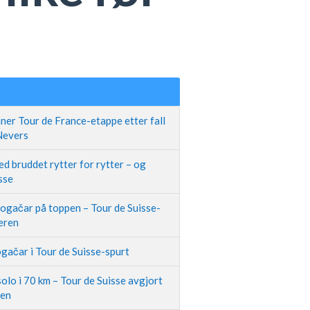
ner Tour de France-etappe etter fall
 Nevers
d bruddet rytter for rytter – og
sse
Pogačar på toppen – Tour de Suisse-
neren
gačar i Tour de Suisse-spurt
olo i 70 km – Tour de Suisse avgjort
pen