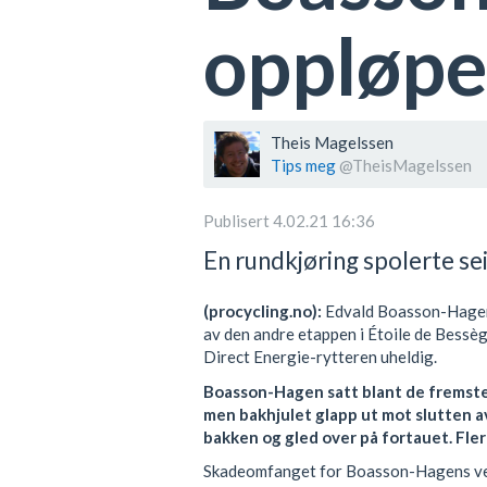
oppløpe
Theis Magelssen
Tips meg
@TheisMagelssen
Publisert 4.02.21 16:36
En rundkjøring spolerte se
(procycling.no):
Edvald Boasson-Hagen s
av den andre etappen i Étoile de Bessège
Direct Energie-rytteren uheldig.
Boasson-Hagen satt blant de fremste 
men bakhjulet glapp ut mot slutten a
bakken og gled over på fortauet. Fler
Skadeomfanget for Boasson-Hagens velt e