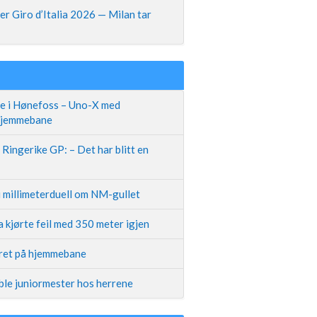
r Giro d’Italia 2026 — Milan tar
te i Hønefoss – Uno-X med
 hjemmebane
Ringerike GP: – Det har blitt en
i millimeterduell om NM-gullet
 kjørte feil med 350 meter igjen
iret på hjemmebane
ble juniormester hos herrene