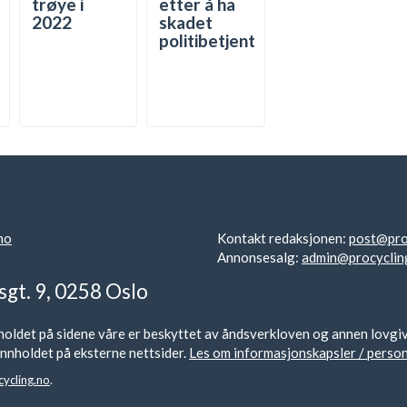
trøye i
etter å ha
2022
skadet
politibetjent
no
Kontakt redaksjonen:
post@pro
Annonsesalg:
admin@procyclin
sgt. 9, 0258 Oslo
oldet på sidene våre er beskyttet av åndsverkloven og annen lovgivnin
r innholdet på eksterne nettsider.
Les om informasjonskapsler / perso
ycling.no
.