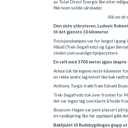
av Total Direct Energie like etter målg
fikk noen solide sårskader.
Slik var de 
Den siste utbryteren, Ludovic Robeet 
til det gjensto 10 kilometer.
Posisjonskampen var for lengst i gang i
Nibali (Trek-Segafredo) og Egan Bernal
vinden som uvanlige hjelperyttere.
En velt med 3700 meter igjen skapte 
Arkea tok føringene neste kilometer fo
en rekke andre lag knivet like bak rødtr
Anthony Turgis trakk fram Edvald Boas
Trek-Segafredo tok over fronten for M
det var ingen lag som klarte å holde fro
Boasson-Hagen var pent plassert på hjule
en rundkjøring like før oppløpet gikk det
Bakhjulet til Rudsbygdingen glapp u