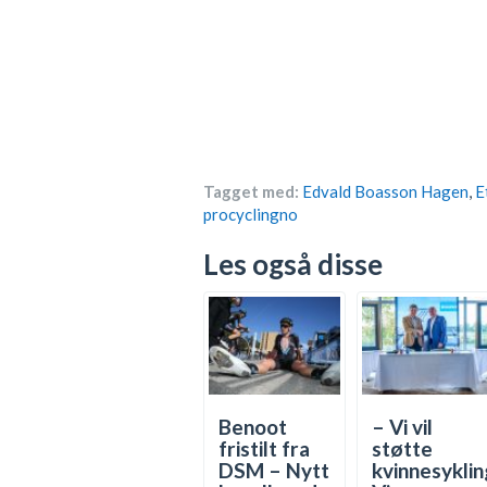
Tagget med:
Edvald Boasson Hagen
,
E
procyclingno
Les også disse
Benoot
– Vi vil
fristilt fra
støtte
DSM – Nytt
kvinnesyklin