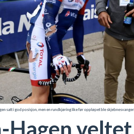
 satt i god posisjon, men en rundkjøring like før oppløpet ble skjebnesvanger.
Hagen veltet 