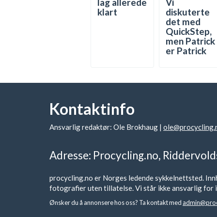
lag allerede
Vi
klart
diskuterte
det med
QuickStep,
men Patrick
er Patrick
Kontaktinfo
Ansvarlig redaktør: Ole Brokhaug |
ole@procycling.
Adresse: Procycling.no, Riddervold
procycling.no er Norges ledende sykkelnettsted. Innh
fotografier uten tillatelse. Vi står ikke ansvarlig fo
Ønsker du å annonsere hos oss? Ta kontakt med
admin@proc