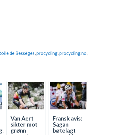
toile de Bessèges
,
procycling
,
procycling.no
,
Van Aert
Fransk avis:
sikter mot
Sagan
g.
grønn
bøtelagt