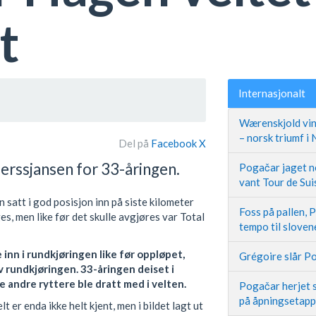
t
Internasjonalt
Wærenskjold vin
– norsk triumf i
Del på
Facebook
X
ierssjansen for 33-åringen.
Pogačar jaget ne
vant Tour de Sui
att i god posisjon inn på siste kilometer
Foss på pallen, 
s, men like før det skulle avgjøres var Total
tempo til slove
inn i rundkjøringen like før oppløpet,
Grégoire slår Po
v rundkjøringen. 33-åringen deiset i
e andre ryttere ble dratt med i velten.
Pogačar herjet s
på åpningsetap
r enda ikke helt kjent, men i bildet lagt ut