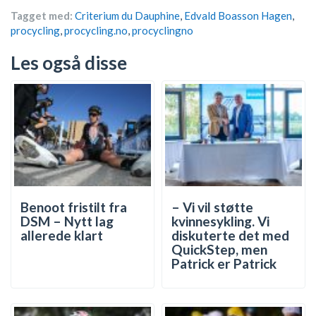
Tagget med:
Criterium du Dauphine
,
Edvald Boasson Hagen
,
procycling
,
procycling.no
,
procyclingno
Les også disse
Benoot fristilt fra
– Vi vil støtte
DSM – Nytt lag
kvinnesykling. Vi
allerede klart
diskuterte det med
QuickStep, men
Patrick er Patrick