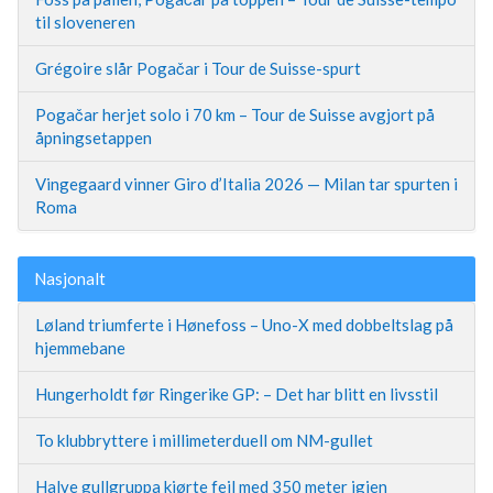
til sloveneren
Grégoire slår Pogačar i Tour de Suisse-spurt
Pogačar herjet solo i 70 km – Tour de Suisse avgjort på
åpningsetappen
Vingegaard vinner Giro d’Italia 2026 — Milan tar spurten i
Roma
Nasjonalt
Løland triumferte i Hønefoss – Uno-X med dobbeltslag på
hjemmebane
Hungerholdt før Ringerike GP: – Det har blitt en livsstil
To klubbryttere i millimeterduell om NM-gullet
Halve gullgruppa kjørte feil med 350 meter igjen