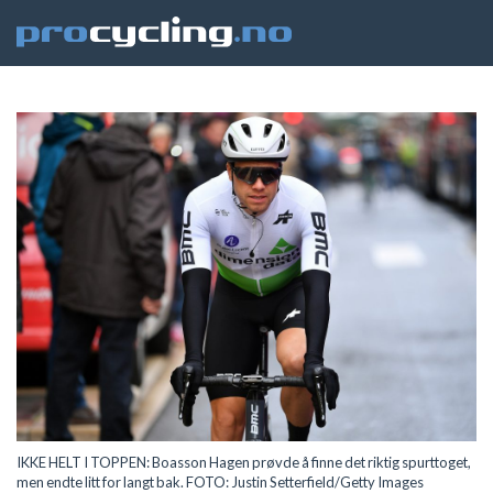
IKKE HELT I TOPPEN: Boasson Hagen prøvde å finne det riktig spurttoget,
men endte litt for langt bak. FOTO: Justin Setterfield/Getty Images