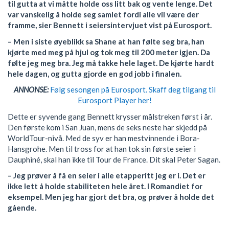
til gutta at vi måtte holde oss litt bak og vente lenge. Det
var vanskelig å holde seg samlet fordi alle vil være der
framme, sier Bennett i seiersintervjuet vist på Eurosport.
– Men i siste øyeblikk sa Shane at han følte seg bra, han
kjørte med meg på hjul og tok meg til 200 meter igjen. Da
følte jeg meg bra. Jeg må takke hele laget. De kjørte hardt
hele dagen, og gutta gjorde en god jobb i finalen.
ANNONSE:
Følg sesongen på Eurosport. Skaff deg tilgang til
Eurosport Player her!
Dette er syvende gang Bennett krysser målstreken først i år.
Den første kom i San Juan, mens de seks neste har skjedd på
WorldTour-nivå. Med de syv er han mestvinnende i Bora-
Hansgrohe. Men til tross for at han tok sin første seier i
Dauphiné, skal han ikke til Tour de France. Dit skal Peter Sagan.
– Jeg prøver å få en seier i alle etapperitt jeg er i. Det er
ikke lett å holde stabiliteten hele året. I Romandiet for
eksempel. Men jeg har gjort det bra, og prøver å holde det
gående.