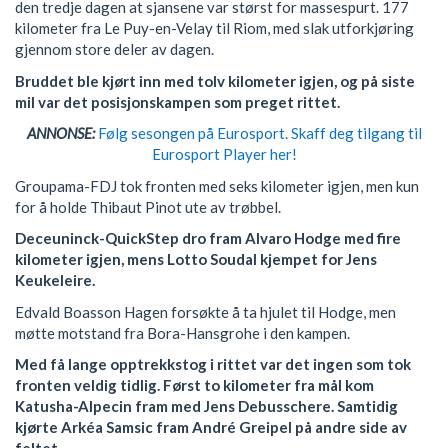
den tredje dagen at sjansene var størst for massespurt. 177
kilometer fra Le Puy-en-Velay til Riom, med slak utforkjøring
gjennom store deler av dagen.
Bruddet ble kjørt inn med tolv kilometer igjen, og på siste
mil var det posisjonskampen som preget rittet.
ANNONSE:
Følg sesongen på Eurosport. Skaff deg tilgang til
Eurosport Player her!
Groupama-FDJ tok fronten med seks kilometer igjen, men kun
for å holde Thibaut Pinot ute av trøbbel.
Deceuninck-QuickStep dro fram Alvaro Hodge med fire
kilometer igjen, mens Lotto Soudal kjempet for Jens
Keukeleire.
Edvald Boasson Hagen forsøkte å ta hjulet til Hodge, men
møtte motstand fra Bora-Hansgrohe i den kampen.
Med få lange opptrekkstog i rittet var det ingen som tok
fronten veldig tidlig. Først to kilometer fra mål kom
Katusha-Alpecin fram med Jens Debusschere. Samtidig
kjørte Arkéa Samsic fram André Greipel på andre side av