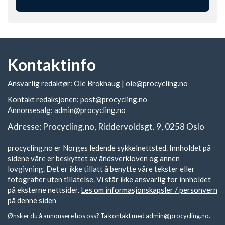
Kontaktinfo
Ansvarlig redaktør: Ole Brokhaug |
ole@procycling.no
Kontakt redaksjonen:
post@procycling.no
Annonsesalg:
admin@procycling.no
Adresse: Procycling.no, Riddervoldsgt. 9, 0258 Oslo
procycling.no er Norges ledende sykkelnettsted. Innholdet på
sidene våre er beskyttet av åndsverkloven og annen
lovgivning. Det er ikke tillatt å benytte våre tekster eller
fotografier uten tillatelse. Vi står ikke ansvarlig for innholdet
på eksterne nettsider.
Les om informasjonskapsler / personvern
på denne siden
Ønsker du å annonsere hos oss? Ta kontakt med
admin@procycling.no
.