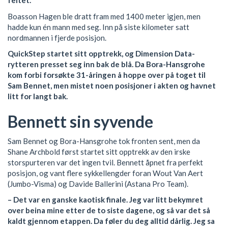
feltet.
Boasson Hagen ble dratt fram med 1400 meter igjen, men
hadde kun én mann med seg. Inn på siste kilometer satt
nordmannen i fjerde posisjon.
QuickStep startet sitt opptrekk, og Dimension Data-
rytteren presset seg inn bak de blå. Da Bora-Hansgrohe
kom forbi forsøkte 31-åringen å hoppe over på toget til
Sam Bennet, men mistet noen posisjoner i akten og havnet
litt for langt bak.
Bennett sin syvende
Sam Bennet og Bora-Hansgrohe tok fronten sent, men da
Shane Archbold først startet sitt opptrekk av den irske
storspurteren var det ingen tvil. Bennett åpnet fra perfekt
posisjon, og vant flere sykkellengder foran Wout Van Aert
(Jumbo-Visma) og Davide Ballerini (Astana Pro Team).
– Det var en ganske kaotisk finale. Jeg var litt bekymret
over beina mine etter de to siste dagene, og så var det så
kaldt gjennom etappen. Da føler du deg alltid dårlig. Jeg sa