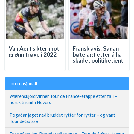
Van Aert sikter mot
Fransk avis: Sagan
grønn trøye i 2022
bøtelagt etter å ha
skadet politibetjent
Internasjonalt
Wærenskjold vinner Tour de France-etappe etter fall –
norsk triumf i Nevers
Pogačar jaget ned bruddet rytter for rytter – og vant
Tour de Suisse
Foss på pallen, Pogačar på toppen – Tour de Suisse-tempo