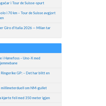
gačar i Tour de Suisse-spurt
olo i 70 km – Tour de Suisse avgjort
pen
r Giro d’Italia 2026 — Milan tar
te i Hønefoss – Uno-X med
 hjemmebane
Ringerike GP: – Det har blitt en
i millimeterduell om NM-gullet
 kjørte feil med 350 meter igjen