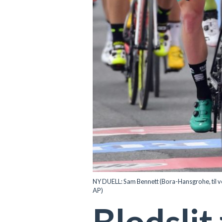
NY DUELL: Sam Bennett (Bora-Hansgrohe, til ve
AP)
Blodslit