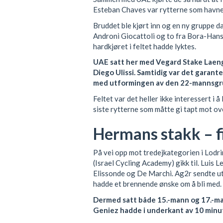
Esteban Chaves var rytterne som havnet 
Bruddet ble kjørt inn og en ny gruppe da
Androni Giocattoli og to fra Bora-Hansgr
hardkjøret i feltet hadde lyktes.
UAE satt her med Vegard Stake Laeng
Diego Ulissi. Samtidig var det garante
med utformingen av den 22-mannsgr
Feltet var det heller ikke interessert i
siste rytterne som måtte gi tapt mot o
Hermans stakk – fi
På vei opp mot tredejkategorien i Lodr
(Israel Cycling Academy) gikk til. Luis 
Elissonde og De Marchi. Ag2r sendte u
hadde et brennende ønske om å bli med.
Dermed satt både 15.-mann og 17.-m
Geniez hadde i underkant av 10 minu