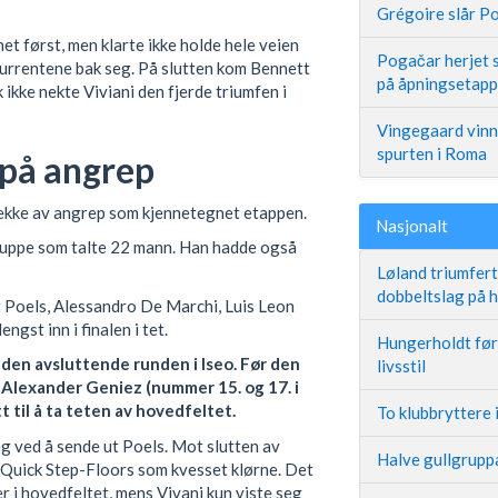
Grégoire slår Po
 først, men klarte ikke holde hele veien
Pogačar herjet s
kurrentene bak seg. På slutten kom Bennett
på åpningsetap
k ikke nekte Viviani den fjerde triumfen i
Vingegaard vinne
spurten i Roma
 på angrep
 rekke av angrep som kjennetegnet etappen.
Nasjonalt
gruppe som talte 22 mann. Han hadde også
Løland triumfer
dobbeltslag på
Poels, Alessandro De Marchi, Luis Leon
gst inn i finalen i tet.
Hungerholdt før 
 den avsluttende runden i Iseo. Før den
livsstil
 Alexander Geniez (nummer 15. og 17. i
til å ta teten av hovedfeltet.
To klubbryttere 
eg ved å sende ut Poels. Mot slutten av
Halve gullgruppa
Quick Step-Floors som kvesset klørne. Det
er i hovedfeltet, mens Vivani kun viste seg