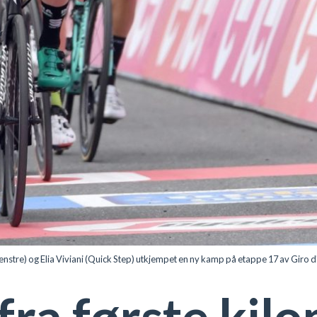
nstre) og Elia Viviani (Quick Step) utkjempet en ny kamp på etappe 17 av Giro 
 fra første kil