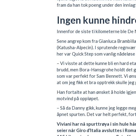
fram da han tok poeng under den innlagt
Ingen kunne hindr
Innenfor de siste ti kilometerne ble De
Sene angrep kom fra Gianluca Brambill
(Katusha-Alpecin). I sprutende regnvær 
her var Quick Step som vanlig nådeløse 
– Vi visste at dette kunne bli en hard e
brudd, men Bora-Hansgrohe holdt det gr
som var perfekt for Sam Bennett. Vi ønsk
at om jeg fikk et bra opptrekk skulle jeg 
Han fortalte at han ønsket å holde igje
motvind på oppløpet.
– Så da Danny gikk, kunne jeg legge meg 
åpnet spurten. Det var helt perfekt, fort
Viviani har nå spurttrøya i sin hule h
seier når Giro d’Italia avsluttes i R