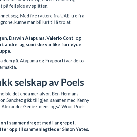
på feil side av splitten.
nnet seg. Med fire ryttere fra UAE, tre fra
ohe, kunne man bli lurt til å tro at
en, Darwin Atapuma, Valerio Conti og
rt andre lag som ikke var like fornøyde
uppa.
 å la dem gå. Atapuma og Frapporti var de to
vermakta.
kk selskap av Poels
ino ble det enda mer alvor. Ben Hermans
Leon Sanchez gikk til igjen, sammen med Kenny
t Alexander Geniez, mens også Wout Poels
ann i sammendraget med i angrepet.
tter opp til sammenlagtleder Simon Yates.