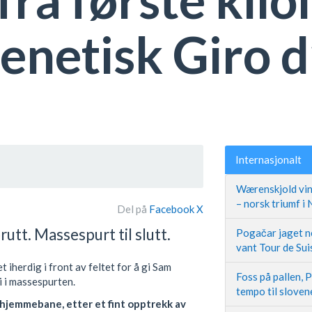
enetisk Giro d’
Internasjonalt
Wærenskjold vin
– norsk triumf i
Del på
Facebook
X
utt. Massespurt til slutt.
Pogačar jaget ne
vant Tour de Sui
iherdig i front av feltet for å gi Sam
Foss på pallen, 
ni i massespurten.
tempo til slove
hjemmebane, etter et fint opptrekk av