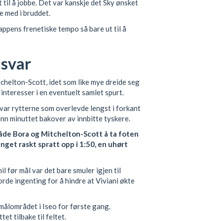
 til å jobbe. Det var kanskje det Sky ønsket
e med i bruddet.
appens frenetiske tempo så bare ut til å
nsvar
helton-Scott, idet som like mye dreide seg
interesser i en eventuelt samlet spurt.
ar rytterne som overlevde lengst i forkant
 enn minuttet bakover av innbitte tyskere.
 både Bora og Mitchelton-Scott å ta foten
nget raskt spratt opp i 1:50, en uhørt
l før mål var det bare smuler igjen til
orde ingenting for å hindre at Viviani økte
målområdet i Iseo for første gang.
t tilbake til feltet.