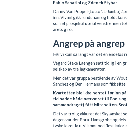
Fabio Sabatini og Zdenek Stybar.
Danny Van Poppel (LottoNL-Jumbo) åpnet
inn. Vivani gikk rundt ham og holdt kon
som et prosjektil ute til venstre, men to
årets giro.
Angrep på angrep
Før vi kom så langt var det en endeløs
Vegard Stake Laengen satt tidlig i en 
selskap av tre lagkamerater.
Men det var gruppa bestående av Wout 
Sanchez og Ben Hermans som fikk sitte len
Kvartetten ble ikke hentet før inn på
tid hadde både nærværet til Poels og
sammendraget) fått Mitchelton-Scott 
Det var trolig akkurat det Sky ønsket s
dagen var det Bora-Hansgrohe og dels 
tyske laget la utvilsomt ned flest kalori