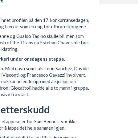
re.
 minnet profilen på den 17. konkurransedagen,
g Iseo ut som en dag for utbryterkongene.
nne og Gualdo Tadino skulle bli, men som
ash of the Titans da Esteban Chaves ble ført
 klatring.
verkeri under onsdagens etappe.
nn. Med navn som Luis Leon Sanchez, Davide
i Visconti og Francesco Gavazzi involvert,
k nok kunne ende opp med å kjempe om
roni Giocattoli hadde alle to mann i gruppa,
sive fra start.
 etterskudd
 etappeseier for Sam Bennett var ikke
or å lappe det hele sammen igjen.
ltet ble delt i to, og Chris Froome og