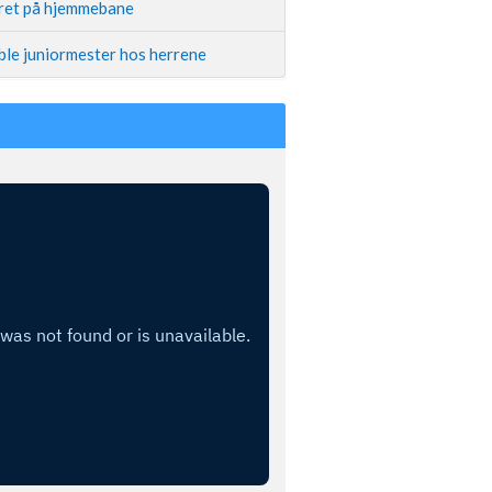
iret på hjemmebane
ble juniormester hos herrene