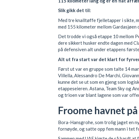
115 kilometer lang og er en flat affæ
Slik gikk det til:
Med tre knalltøffe fjelletapper i sikte,
med 155 kilometer mellom Gardasjøen o
Det trodde vi også etappe 10 mellom Pe
dere sikkert husker endte dagen med Cl
på defensiven alt under etappens første
Alt ut fra start var det klart for fyr
Først ut var en gruppe som talte 14 ma
Villella, Alessandro De Marchi, Giovann
kunne det se ut som en gjeng som logis
etappeseieren. Astana, Team Sky og And
og trioen var blant lagene som var offen
Froome havnet på
Bora-Hansgrohe, som trolig jaget en ny
fornøyde, og satte opp fem mann i tet f
Sammen med UAE kjørte de så hardt at fe