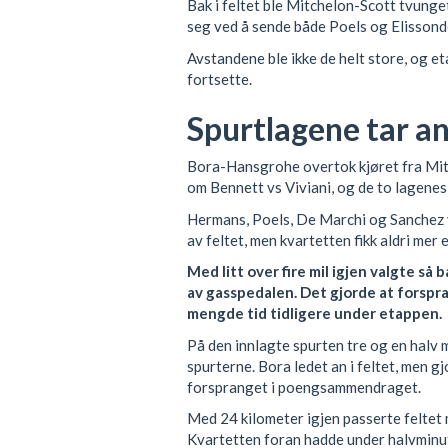
Bak i feltet ble Mitchelon-Scott tvunget
seg ved å sende både Poels og Elissond
Avstandene ble ikke de helt store, og et
fortsette.
Spurtlagene tar a
Bora-Hansgrohe overtok kjøret fra Mitc
om Bennett vs Viviani, og de to lagenes 
Hermans, Poels, De Marchi og Sanchez v
av feltet, men kvartetten fikk aldri mer
Med litt over fire mil igjen valgte så
av gasspedalen. Det gjorde at forspra
mengde tid tidligere under etappen.
På den innlagte spurten tre og en halv mi
spurterne. Bora ledet an i feltet, men gj
forspranget i poengsammendraget.
Med 24 kilometer igjen passerte feltet 
Kvartetten foran hadde under halvminutte