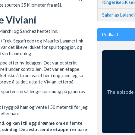
Ringerike SK se
e spurten 35 kilometer fra mål.
Sakarias Løland 
e Viviani
 Marchi og Sanchez hentet inn.
Podkast
a (Trek-Segafredo) og Maurits Lammertink
var det likevel duket for spurtoppgjør, og
i sin framtoning.
tappe etter hviledagen. Det var et sterkt
eit under kontrollen. Det var en etappe
et ikke å ta ansvaret her i dag, men jeg sa
prøve å ta det, uttalte Viviani etterpå.
n spurten sin så lenge som mulig på grunn av
i rygg på ham og vente i 50 meter til før jeg
eller han.
ånd, og kan i tillegg drømme om en femte
oma, søndag. De avsluttende etappen er bare