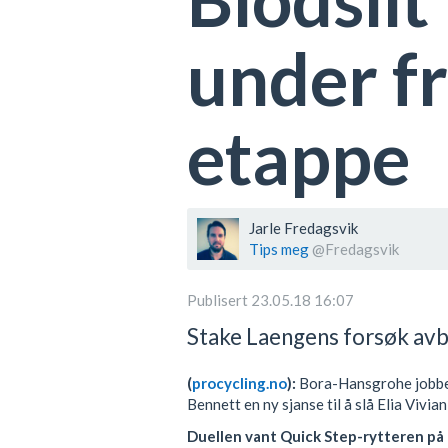
under fr
etappe
Jarle Fredagsvik
Tips meg
@Fredagsvik
Publisert 23.05.18 16:07
Stake Laengens forsøk avbr
(
procycling.no
):
Bora-Hansgrohe jobbet 
Bennett en ny sjanse til å slå Elia Vivia
Duellen vant Quick Step-rytteren på 