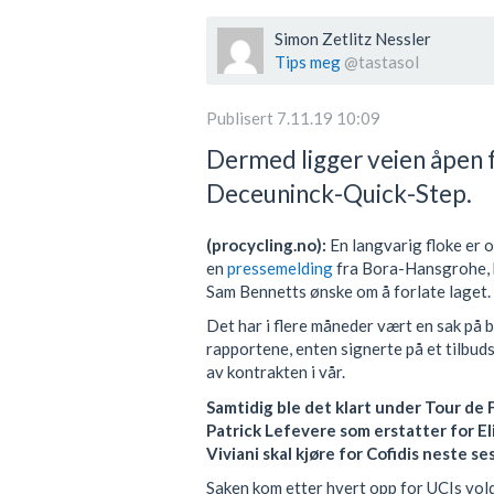
Simon Zetlitz Nessler
Tips meg
@tastasol
Publisert 7.11.19 10:09
Dermed ligger veien åpen f
Deceuninck-Quick-Step.
(procycling.no):
En langvarig floke er 
en
pressemelding
fra Bora-Hansgrohe, 
Sam Bennetts ønske om å forlate laget.
Det har i flere måneder vært en sak på b
rapportene, enten signerte på et tilbudsb
av kontrakten i vår.
Samtidig ble det klart under Tour de 
Patrick Lefevere som erstatter for El
Viviani skal kjøre for Cofidis neste s
Saken kom etter hvert opp for UCIs vol