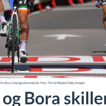
for Bora-Hansgrohe neste år. Foto: Tim de Waele/Getty Images
og Bora skille