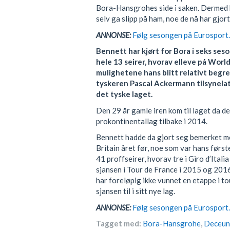
Bora-Hansgrohes side i saken. Dermed 
selv ga slipp på ham, noe de nå har gjort
ANNONSE:
Følg sesongen på Eurosport. 
Bennett har kjørt for Bora i seks ses
hele 13 seirer, hvorav elleve på Worl
mulighetene hans blitt relativt begr
tyskeren Pascal Ackermann tilsynelat
det tyske laget.
Den 29 år gamle iren kom til laget da 
prokontinentallag tilbake i 2014.
Bennett hadde da gjort seg bemerket me
Britain året før, noe som var hans første
41 proffseirer, hvorav tre i Giro d’Italia
sjansen i Tour de France i 2015 og 201
har foreløpig ikke vunnet en etappe i to
sjansen til i sitt nye lag.
ANNONSE:
Følg sesongen på Eurosport. 
Tagget med:
Bora-Hansgrohe
,
Deceun