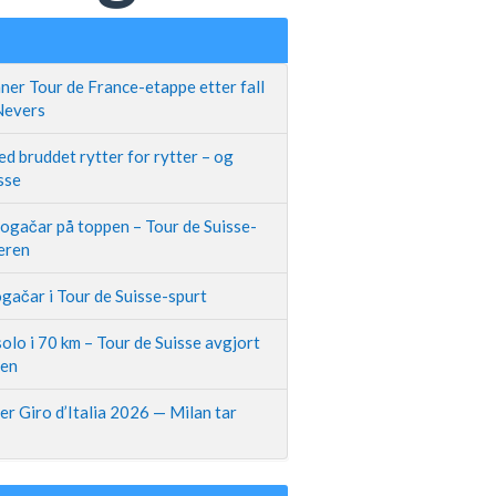
ner Tour de France-etappe etter fall
 Nevers
d bruddet rytter for rytter – og
sse
Pogačar på toppen – Tour de Suisse-
neren
gačar i Tour de Suisse-spurt
olo i 70 km – Tour de Suisse avgjort
pen
r Giro d’Italia 2026 — Milan tar