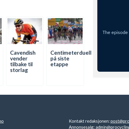
Cavendish
Centimeterduell
vender
på siste
tilbake til
etappe
storlag
no
Kontakt redaksjonen:
post@pro
Annonsesalg:
admin@procyclin