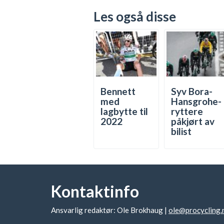
Les også disse
Bennett
Syv Bora-
med
Hansgrohe-
lagbytte til
ryttere
2022
påkjørt av
bilist
Kontaktinfo
Ansvarlig redaktør: Ole Brokhaug |
ole@procycling.