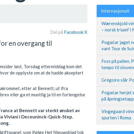
Internasjonalt
Wærenskjold vin
– norsk triumf i
Del på
Facebook
X
or en overgang til
Pogačar jaget ne
vant Tour de Sui
Foss på pallen, 
omsider løst. Torsdag ettermiddag kom det
tempo til slove
hvor de opplyste om at de hadde akseptert
Grégoire slår Po
akrommet, etter at Bennett, ut ifra
Pogačar herjet s
rev eller ga et muntlig ja til en forlengelse
på åpningsetap
France at Bennett var sterkt ønsket av
Vingegaard vinne
ia Viviani i Deceuninck-Quick-Step.
spurten i Roma
esong.
dgiftspanel, som ifølge Het Nieuwsblad tok