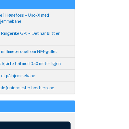
te i Hønefoss – Uno-X med
 hjemmebane
Ringerike GP: – Det har blitt en
i millimeterduell om NM-gullet
 kjørte feil med 350 meter igjen
iret på hjemmebane
ble juniormester hos herrene