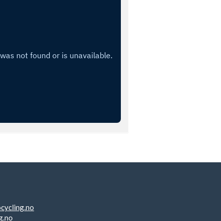
cycling.no
g.no