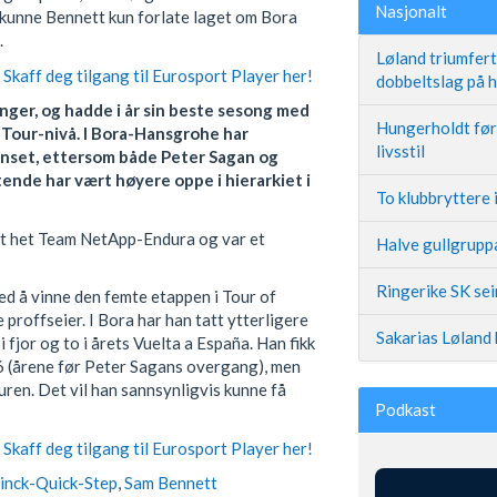
Nasjonalt
kunne Bennett kun forlate laget om Bora
.
Løland triumfer
Skaff deg tilgang til Eurosport Player her!
dobbeltslag på
onger, og hadde i år sin beste sesong med
Hungerholdt før 
dTour-nivå. I Bora-Hansgrohe har
livsstil
enset, ettersom både Peter Sagan og
ende har vært høyere oppe i hierarkiet i
To klubbryttere 
det het Team NetApp-Endura og var et
Halve gullgruppa
Ringerike SK se
d å vinne den femte etappen i Tour of
 proffseier. I Bora har han tatt ytterligere
Sakarias Løland 
 i fjor og to i årets Vuelta a España. Han fikk
6 (årene før Peter Sagans overgang), men
uren. Det vil han sannsynligvis kunne få
Podkast
Skaff deg tilgang til Eurosport Player her!
inck-Quick-Step
,
Sam Bennett