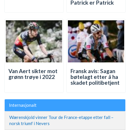
Patrick er Patrick
Van Aert sikter mot
Fransk avis: Sagan
grønn trøye i 2022
bøtelagt etter å ha
skadet politibetjent
Internasjonalt
Wærenskjold vinner Tour de France-etappe etter fall –
norsk triumf i Nevers