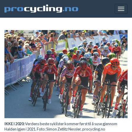
Togg
navig
IKKE I 2020:
Verdens beste syklister kommer først til å suse gjennom
Halden igjen i 2021. Foto: Simon Zetlitz Nessler, procycling.no