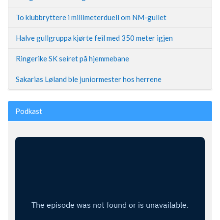
To klubbryttere i millimeterduell om NM-gullet
Halve gullgruppa kjørte feil med 350 meter igjen
Ringerike SK seiret på hjemmebane
Sakarias Løland ble juniormester hos herrene
Podkast