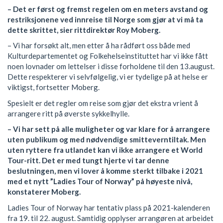
– Det er først og fremst regelen om en meters avstand og
restriksjonene ved innreise til Norge som gjør at vi må ta
dette skrittet, sier rittdirektør Roy Moberg.
– Vi har forsøkt alt, men etter å ha rådført oss både med
Kulturdepartementet og Folkehelseinstituttet har vi ikke fått
noen lovnader om lettelser i disse forholdene til den 13.august.
Dette respekterer vi selvfølgelig, vi er tydelige på at helse er
viktigst, fortsetter Moberg.
Spesielt er det regler om reise som gjør det ekstra vrient å
arrangere ritt på øverste sykkelhylle.
– Vi har sett på alle muligheter og var klare for å arrangere
uten publikum og med nødvendige smitteverntiltak. Men
uten ryttere fra utlandet kan vi ikke arrangere et World
Tour-ritt. Det er med tungt hjerte vi tar denne
beslutningen, men vi lover å komme sterkt tilbake i 2021
med et nytt ”Ladies Tour of Norway” på høyeste nivå,
konstaterer Moberg.
Ladies Tour of Norway har tentativ plass på 2021-kalenderen
fra 19. til 22. august. Samtidig opplyser arrangøren at arbeidet