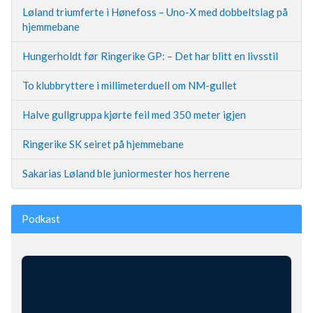
Løland triumferte i Hønefoss – Uno-X med dobbeltslag på
hjemmebane
Hungerholdt før Ringerike GP: – Det har blitt en livsstil
To klubbryttere i millimeterduell om NM-gullet
Halve gullgruppa kjørte feil med 350 meter igjen
Ringerike SK seiret på hjemmebane
Sakarias Løland ble juniormester hos herrene
Podkast