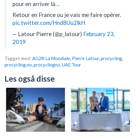
pour en arriver là…
Retour en France ou je vais me faire opérer.
pic.twitter.com/Hnd8Uu2lkH
— Latour Pierre (@p_latour)
February 23,
2019
Tagget med:
AG2R La Mondiale
,
Pierre Latour
,
procycling
,
procycling.no
,
procyclingno
,
UAE Tour
Les også disse