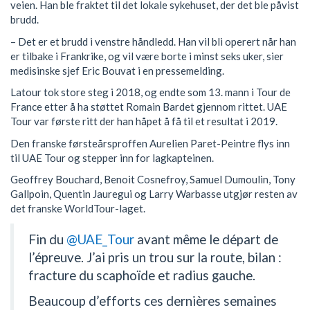
veien. Han ble fraktet til det lokale sykehuset, der det ble påvist
brudd.
– Det er et brudd i venstre håndledd. Han vil bli operert når han
er tilbake i Frankrike, og vil være borte i minst seks uker, sier
medisinske sjef Eric Bouvat i en pressemelding.
Latour tok store steg i 2018, og endte som 13. mann i Tour de
France etter å ha støttet Romain Bardet gjennom rittet. UAE
Tour var første ritt der han håpet å få til et resultat i 2019.
Den franske førsteårsproffen Aurelien Paret-Peintre flys inn
til UAE Tour og stepper inn for lagkapteinen.
Geoffrey Bouchard, Benoit Cosnefroy, Samuel Dumoulin, Tony
Gallpoin, Quentin Jauregui og Larry Warbasse utgjør resten av
det franske WorldTour-laget.
Fin du
@UAE_Tour
avant même le départ de
l’épreuve. J’ai pris un trou sur la route, bilan :
fracture du scaphoïde et radius gauche.
Beaucoup d’efforts ces dernières semaines