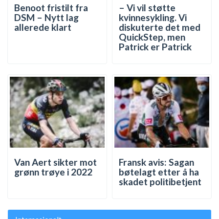
Benoot fristilt fra
– Vi vil støtte
DSM – Nytt lag
kvinnesykling. Vi
allerede klart
diskuterte det med
QuickStep, men
Patrick er Patrick
Van Aert sikter mot
Fransk avis: Sagan
grønn trøye i 2022
bøtelagt etter å ha
skadet politibetjent