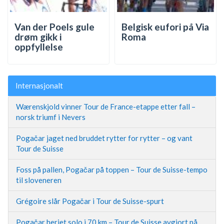
Van der Poels gule
Belgisk eufori på Via
drøm gikk i
Roma
oppfyllelse
Internasjonalt
Wærenskjold vinner Tour de France-etappe etter fall –
norsk triumf i Nevers
Pogačar jaget ned bruddet rytter for rytter – og vant
Tour de Suisse
Foss på pallen, Pogačar på toppen – Tour de Suisse-tempo
til sloveneren
Grégoire slår Pogačar i Tour de Suisse-spurt
Pogačar herjet solo i 70 km – Tour de Suisse avgjort på