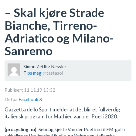
– Skal kjøre Strade
Bianche, Tirreno-
Adriatico og Milano-
Sanremo
Simon Zetlitz Nessler
Tips meg
@tastasol
Publisert 11.11.19 13:32
Del på
Facebook
X
Gazzetta dello Sport melder at det blir et fullverdig
italiensk program for Mathieu van der Poel i 2020.
(procycling.no):
Søndag kjørte Van der Poel inn til EM-gull i
sykkelkross i italienske Silvelle, og ifølge den italienske