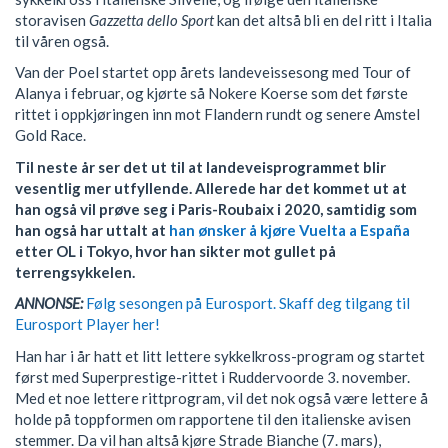
storavisen
Gazzetta dello Sport
kan det altså bli en del ritt i Italia
til våren også.
Van der Poel startet opp årets landeveissesong med Tour of
Alanya i februar, og kjørte så Nokere Koerse som det første
rittet i oppkjøringen inn mot Flandern rundt og senere Amstel
Gold Race.
Til neste år ser det ut til at landeveisprogrammet blir
vesentlig mer utfyllende. Allerede har det kommet ut at
han også vil prøve seg i Paris-Roubaix i 2020, samtidig som
han også har uttalt at
han ønsker å kjøre Vuelta a España
etter OL i Tokyo, hvor han sikter mot gullet på
terrengsykkelen.
ANNONSE:
Følg sesongen på Eurosport. Skaff deg tilgang til
Eurosport Player her!
Han har i år hatt et litt lettere sykkelkross-program og startet
først med Superprestige-rittet i Ruddervoorde 3. november.
Med et noe lettere rittprogram, vil det nok også være lettere å
holde på toppformen om rapportene til den italienske avisen
stemmer. Da vil han altså kjøre Strade Bianche (7. mars),