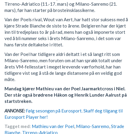
Tirreno-Adriatico (11.-17. mars) og Milano-Sanremo (21.
mars), før han starter på brosteinsklassikerne.
Van der Poels rival, Wout van Aert, har hatt stor suksess med å
kjøre Strade Bianche de siste to årene. Belgieren har der kjørt
inn til tredjeplass to år på rad, mens han også imponerte stort
ved å bli nummer seks i årets Milano-Sanremo, i det som var
hans første deltakelse i rittet.
Van der Poel har tidligere aldri deltatt i et så langt ritt som
Milano-Sanremo, men foruten om at han sprakk totalt under
årets VM-fellesstart i meget krevende værforhold, har han
tidligere vist seg å stå de lange distansene på en veldig god
måte.
Mandag kjører Mathieu van der Poel Jaarmarktcross i Niel.
Der står også brødrene Håkon og Henrik Lunder Aalrust på
startstreken.
ANNONSE:
Følg sesongen på Eurosport. Skaff deg tilgang til
Eurosport Player her!
Tagget med:
Mathieu van der Poel
,
Milano-Sanremo
,
Strade
Bianche
,
Tirreno-Adriatico