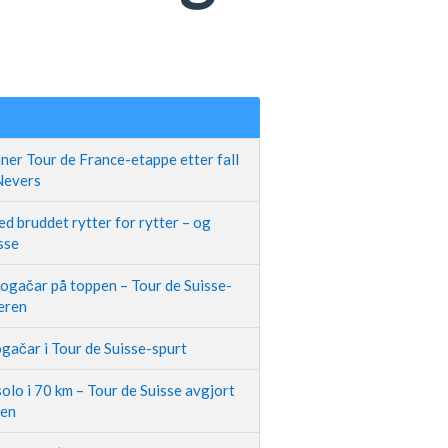
ner Tour de France-etappe etter fall
 Nevers
d bruddet rytter for rytter – og
sse
Pogačar på toppen – Tour de Suisse-
neren
gačar i Tour de Suisse-spurt
olo i 70 km – Tour de Suisse avgjort
pen