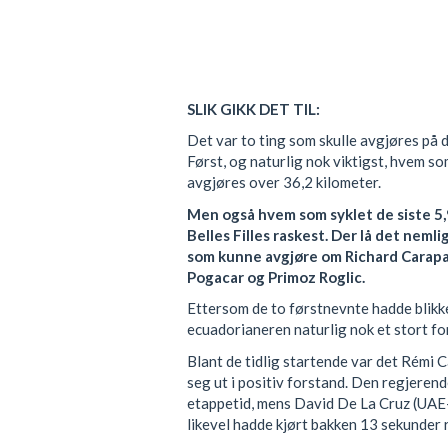
SLIK GIKK DET TIL:
Det var to ting som skulle avgjøres på 
Først, og naturlig nok viktigst, hvem s
avgjøres over 36,2 kilometer.
Men også hvem som syklet de siste 5,
Belles Filles raskest. Der lå det neml
som kunne avgjøre om Richard Carapaz
Pogacar og Primoz Roglic.
Ettersom de to førstnevnte hadde blikk
ecuadorianeren naturlig nok et stort fo
Blant de tidlig startende var det Rémi
seg ut i positiv forstand. Den regjere
etappetid, mens David De La Cruz (UAE
likevel hadde kjørt bakken 13 sekunder 