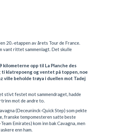
den 20.-etappen av årets Tour de France.
om vant rittet sammenlagt. Det skulle
9 kilometerne opp til La Planche des
ig ti klatrepoeng og ventet på toppen, noe
 ville beholde trøya i duellen mot Tadej
et stivt festet mot sammendraget, hadde
rtrinn mot de andre to.
 Cavagna (Deceuninck-Quick Step) som pekte
nde, franske tempomesteren satte beste
-Team Emirates) kom inn bak Cavagna, men
raskere enn ham.