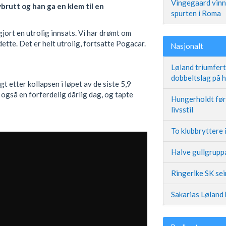
Vingegaard vinne
brutt og han ga en klem til en
spurten i Roma
 gjort en utrolig innsats. Vi har drømt om
dette. Det er helt utrolig, fortsatte Pogacar.
Nasjonalt
Løland triumfer
dobbeltslag på
t etter kollapsen i løpet av de siste 5,9
også en forferdelig dårlig dag, og tapte
Hungerholdt før 
livsstil
To klubbryttere 
Halve gullgruppa
Ringerike SK se
Sakarias Løland 