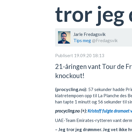
tror je
Jarle Fredagsvik
Tips meg
@Fredagsvik
Publisert 19.09.20 18:13
21-åringen vant Tour de F
knockout!
(procycling.no):
57 sekunder hadde Prim
klatretempoen opp til La Planche des Bel
han tapte 1 minutt og 56 sekunder til si
procycling.no (+):
Kristoff fulgte dramaet
UAE-Team Emirates-rytteren vant derm
– Jeg tror jeg drømmer. Jeg vet ikke hva