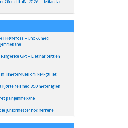
r Giro d’Italia 2026 — Milan tar
te i Hønefoss – Uno-X med
 hjemmebane
Ringerike GP: – Det har blitt en
i millimeterduell om NM-gullet
 kjørte feil med 350 meter igjen
iret på hjemmebane
ble juniormester hos herrene