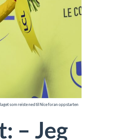
et som reiste ned til Nice foran oppstarten
: – Jeg