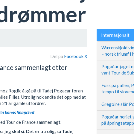
g drømmer
Internasjonalt
Wærenskjold vin
– norsk triumf i
Del på
Facebook
X
rance sammenlagt etter
Pogačar jaget ne
vant Tour de Sui
Foss på pallen, 
oz Roglic å gå på til Tadej Pogacar foran
tempo til slove
les Filles. Utrolig nok endte det opp med at
n 21 år gamle utfordrer.
Grégoire slår Po
 via konas Snapchat
Pogačar herjet s
ed Tour de France sammenlagt.
på åpningsetap
 jeg skal si. Det er utrolig, sa Tadej