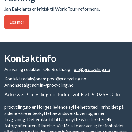
Jan Bakelants er kritisk til WorldTour-reformene.
Les mer
Kontaktinfo
Ansvarlig redaktør: Ole Brokhaug |
ole@procycling.no
Kontakt redaksjonen:
post@procycling.no
Annonsesalg:
admin@procycling.no
Adresse: Procycling.no, Riddervoldsgt. 9, 0258 Oslo
procycling.no er Norges ledende sykkelnettsted. Innholdet på
sidene våre er beskyttet av åndsverkloven og annen
lovgivning. Det er ikke tillatt å benytte våre tekster eller
fotografier uten tillatelse. Vi står ikke ansvarlig for innholdet
på eksterne nettsider.
Les om informasjonskapsler / personvern