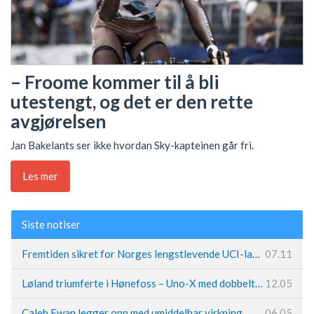
– Froome kommer til å bli
utestengt, og det er den rette
avgjørelsen
Jan Bakelants ser ikke hvordan Sky-kapteinen går fri.
Les mer
Siste notiser
Fremtiden sikret for Norges lengstlevende UCI-lag – Kristoff trer inn i sentral rolle
07.11
Løland triumferte i Hønefoss – Uno-X med dobbeltslag på hjemmebane
12.05
Caleb Ewan legger opp med umiddelbar virkning
06.05