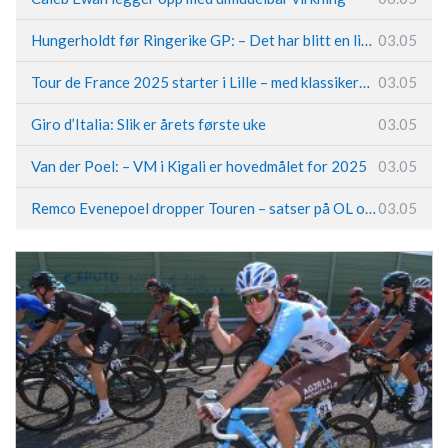
Hungerholdt før Ringerike GP: – Det har blitt en livsstil
03.05
Tour de France 2025 starter i Lille – med klassikerpreg
03.05
Giro d’Italia: Slik er årets første uke
03.05
Van der Poel: – VM i Kigali er hovedmålet for 2025
03.05
Remco Evenepoel dropper Touren – satser på OL og Vueltaen
03.05