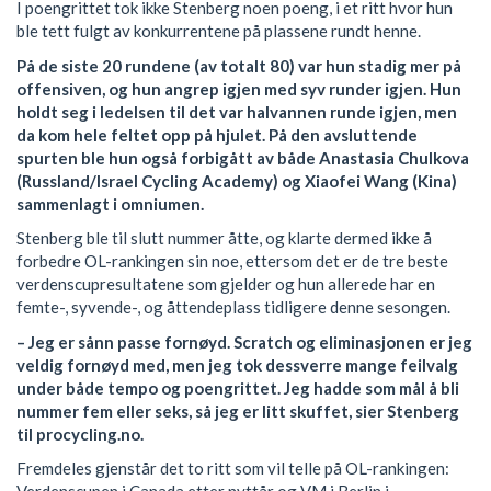
I poengrittet tok ikke Stenberg noen poeng, i et ritt hvor hun
ble tett fulgt av konkurrentene på plassene rundt henne.
På de siste 20 rundene (av totalt 80) var hun stadig mer på
offensiven, og hun angrep igjen med syv runder igjen. Hun
holdt seg i ledelsen til det var halvannen runde igjen, men
da kom hele feltet opp på hjulet. På den avsluttende
spurten ble hun også forbigått av både Anastasia Chulkova
(Russland/Israel Cycling Academy) og Xiaofei Wang (Kina)
sammenlagt i omniumen.
Stenberg ble til slutt nummer åtte, og klarte dermed ikke å
forbedre OL-rankingen sin noe, ettersom det er de tre beste
verdenscupresultatene som gjelder og hun allerede har en
femte-, syvende-, og åttendeplass tidligere denne sesongen.
– Jeg er sånn passe fornøyd. Scratch og eliminasjonen er jeg
veldig fornøyd med, men jeg tok dessverre mange feilvalg
under både tempo og poengrittet. Jeg hadde som mål å bli
nummer fem eller seks, så jeg er litt skuffet, sier Stenberg
til procycling.no.
Fremdeles gjenstår det to ritt som vil telle på OL-rankingen: