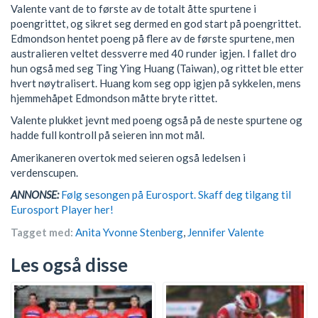
Valente vant de to første av de totalt åtte spurtene i
poengrittet, og sikret seg dermed en god start på poengrittet.
Edmondson hentet poeng på flere av de første spurtene, men
australieren veltet dessverre med 40 runder igjen. I fallet dro
hun også med seg Ting Ying Huang (Taiwan), og rittet ble etter
hvert nøytralisert. Huang kom seg opp igjen på sykkelen, mens
hjemmehåpet Edmondson måtte bryte rittet.
Valente plukket jevnt med poeng også på de neste spurtene og
hadde full kontroll på seieren inn mot mål.
Amerikaneren overtok med seieren også ledelsen i
verdenscupen.
ANNONSE:
Følg sesongen på Eurosport. Skaff deg tilgang til
Eurosport Player her!
Tagget med:
Anita Yvonne Stenberg
,
Jennifer Valente
Les også disse