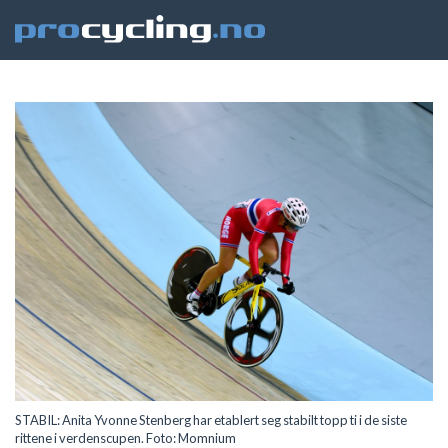
STABIL: Anita Yvonne Stenberg har etablert seg stabilt topp ti i de siste
rittene i verdenscupen. Foto: Momnium