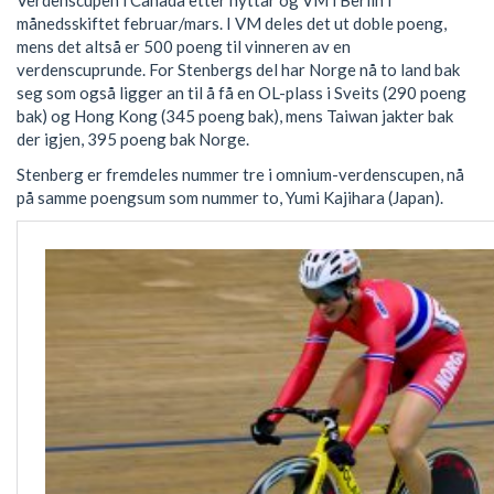
Verdenscupen i Canada etter nyttår og VM i Berlin i
månedsskiftet februar/mars. I VM deles det ut doble poeng,
mens det altså er 500 poeng til vinneren av en
verdenscuprunde. For Stenbergs del har Norge nå to land bak
seg som også ligger an til å få en OL-plass i Sveits (290 poeng
bak) og Hong Kong (345 poeng bak), mens Taiwan jakter bak
der igjen, 395 poeng bak Norge.
Stenberg er fremdeles nummer tre i omnium-verdenscupen, nå
på samme poengsum som nummer to, Yumi Kajihara (Japan).