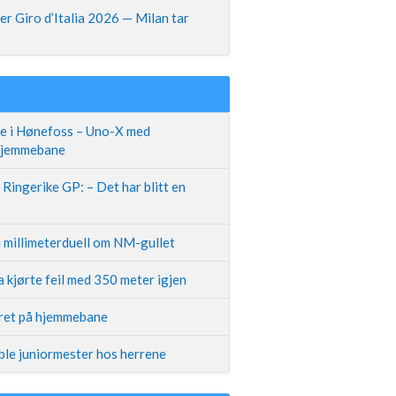
r Giro d’Italia 2026 — Milan tar
te i Hønefoss – Uno-X med
 hjemmebane
Ringerike GP: – Det har blitt en
i millimeterduell om NM-gullet
 kjørte feil med 350 meter igjen
iret på hjemmebane
ble juniormester hos herrene