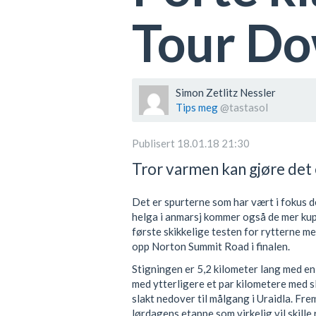
Tour D
Simon Zetlitz Nessler
Tips meg
@tastasol
Publisert 18.01.18 21:30
Tror varmen kan gjøre det 
Det er spurterne som har vært i fokus 
helga i anmarsj kommer også de mer kupe
første skikkelige testen for rytterne 
opp Norton Summit Road i finalen.
Stigningen er 5,2 kilometer lang med en
med ytterligere et par kilometere med sl
slakt nedover til målgang i Uraidla. Fre
lørdagens etappe som virkelig vil skill