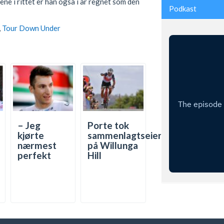
ne i rittet er han også i år regnet som den
Podkast
,
Tour Down Under
– Jeg
Porte tok
kjørte
sammenlagtseieren
nærmest
på Willunga
perfekt
Hill