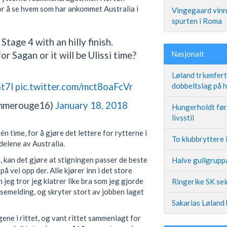
for å se hvem som har ankommet Australia i
Vingegaard vinne
spurten i Roma
Stage 4 with an hilly finish.
or Sagan or it will be Ulissi time?
Nasjonalt
Løland triumfer
t7l
pic.twitter.com/mct8oaFcVr
dobbeltslag på
ammerouge16)
January 18, 2018
Hungerholdt før 
livsstil
 time, for å gjøre det lettere for rytterne i
To klubbryttere 
delene av Australia.
, kan det gjøre at stigningen passer de beste
Halve gullgruppa
 vei opp der. Alle kjører inn i det store
n jeg tror jeg klatrer like bra som jeg gjorde
Ringerike SK se
essemelding, og skryter stort av jobben laget
Sakarias Løland 
ngene i rittet, og vant rittet sammenlagt for