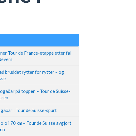
ner Tour de France-etappe etter fall
 Nevers
d bruddet rytter for rytter – og
sse
Pogačar på toppen – Tour de Suisse-
neren
gačar i Tour de Suisse-spurt
olo i 70 km – Tour de Suisse avgjort
pen