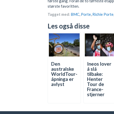
første gang. Foran de to tøffeste etappe
største favoritten.
Tagget med:
BMC
,
Porte
,
Richie Porte
Les også disse
Den
Ineos lover
australske
å slå
WorldTour-
tilbake:
åpninga er
Henter
avlyst
Tour de
France-
stjerner