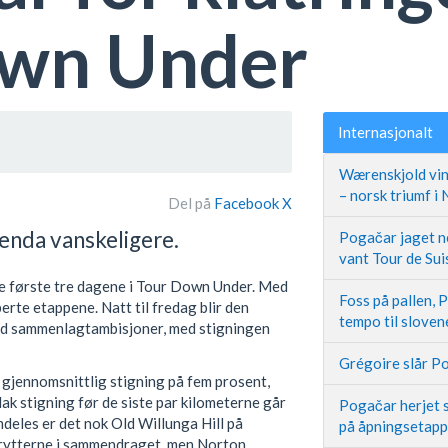
own Under
Internasjonalt
Wærenskjold vin
– norsk triumf i
Del på
Facebook
X
enda vanskeligere.
Pogačar jaget ne
vant Tour de Sui
de første tre dagene i Tour Down Under. Med
Foss på pallen, 
rte etappene. Natt til fredag blir den
tempo til slove
med sammenlagtambisjoner, med stigningen
Grégoire slår Po
 gjennomsnittlig stigning på fem prosent,
ak stigning før de siste par kilometerne går
Pogačar herjet s
mdeles er det nok Old Willunga Hill på
på åpningsetap
e rytterne i sammendraget, men Norton