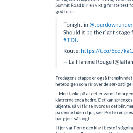
Summit Road blir en viktig første test 
god form.
Tonight in
@tourdownunder
Should it be the right stage f
#TDU
Route:
https://t.co/5cq7kaG
— La Flamme Rouge (@lafl
Fredagens etappe er også fremskyndet én
hetebølgen som rir over de sør-østlige 
– Med tanke på at det er varmt i morgen
klatrerne enda bedre. Det kan sprenges på
ukjente, så vi får se hvordan det blir, me
på denne tiden i fjor, sier Porte i en pr
har gjort så langt.
I fjor var Porte den klart beste i stigni