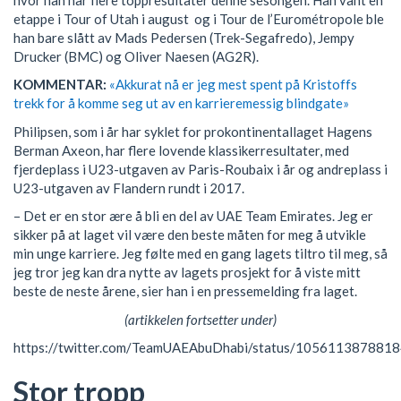
etappe i Tour of Utah i august og i Tour de l’Eurométropole ble
han bare slått av Mads Pedersen (Trek-Segafredo), Jempy
Drucker (BMC) og Oliver Naesen (AG2R).
KOMMENTAR:
«Akkurat nå er jeg mest spent på Kristoffs
trekk for å komme seg ut av en karrieremessig blindgate»
Philipsen, som i år har syklet for prokontinentallaget Hagens
Berman Axeon, har flere lovende klassikerresultater, med
fjerdeplass i U23-utgaven av Paris-Roubaix i år og andreplass i
U23-utgaven av Flandern rundt i 2017.
– Det er en stor ære å bli en del av UAE Team Emirates. Jeg er
sikker på at laget vil være den beste måten for meg å utvikle
min unge karriere. Jeg følte med en gang lagets tiltro til meg, så
jeg tror jeg kan dra nytte av lagets prosjekt for å viste mitt
beste de neste årene, sier han i en pressemelding fra laget.
(artikkelen fortsetter under)
https://twitter.com/TeamUAEAbuDhabi/status/105611387881
Stor tropp