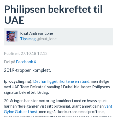
Philipsen bekreftet til
UAE
Knut Andreas Lone
Tips meg
@knut_lone
Publisert 27.10.18 12:12
Del på
Facebook
X
2019-troppen komplett.
(procycling.no):
Det har ligget i kortene en stund
, men ifølge
med UAE Team Emirates’ samling i Dubai ble Jasper Philipsens
signatur bekreftet lørdag.
20-åringen har stor motor og kombinert med en hvass spurt
har han flere ganger vist sitt potensial. Blant annet da han
vant
Gylne Gutuer i høst
, men også i konkurranse med proffene,
hvor han har flere toppresultater denne sesongen. Han vant en