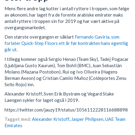
Mens flere andre lag kutter i antall ryttere i troppen, som følge
av økonomi, har laget fra de forente arabiske emirater maks
antall ryttere i troppen sin for 2019 og har vært aktive på
overgangsmarkedet.
Den største overgangen er såklart
Fernando Gaviria, som
forlater Quick-Step Floors ett år før kontrakten hans egentlig
går ut.
I tillegg kommer også Sergio Henao (Team Sky), Tadej Pogacar
(Ljubljana Gusto Xaurum), Tom Bohli (BMC), Juan Sebastián
Molano (Mazana Postobon), Rui og Ivo Oliveira (Hagens
Berman Axeon) og Cristian Camilo Muñoz (Coldeportes Zenu
Sello Rojo) inn.
Alexander Kristoff, Sven Erik Bystrøm og Vegard Stake
Laengen sykler for laget også i 2019.
https://twitter.com/jauzy19/status/1056112228116688898
Tagget med:
Alexander Kristoff
,
Jasper Philipsen
,
UAE Team
Emirates