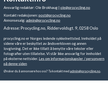
Ansvarlig redaktør: Ole Brokhaug |
ole@procycling.no
Kontakt redaksjonen:
post@procycling.no
Annonsesalg:
admin@procycling.no
Adresse: Procycling.no, Riddervoldsgt. 9, 0258 Oslo
procycling.no er Norges ledende sykkelnettsted. Innholdet på
sidene våre er beskyttet av åndsverkloven og annen
lovgivning. Det er ikke tillatt å benytte våre tekster eller
fotografier uten tillatelse. Vi står ikke ansvarlig for innholdet
på eksterne nettsider.
Les om informasjonskapsler / personvern
på denne siden
Ønsker du å annonsere hos oss? Ta kontakt med
admin@procycling.no
.