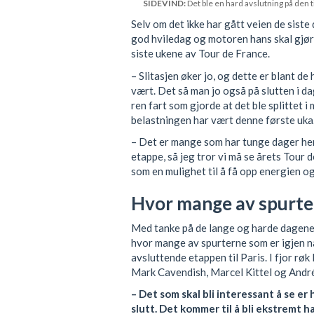
SIDEVIND:
Det ble en hard avslutning på den 
Selv om det ikke har gått veien de siste
god hviledag og motoren hans skal gjør
siste ukene av Tour de France.
– Slitasjen øker jo, og dette er blant 
vært. Det så man jo også på slutten i da
ren fart som gjorde at det ble splittet 
belastningen har vært denne første uka
– Det er mange som har tunge dager her
etappe, så jeg tror vi må se årets Tour d
som en mulighet til å få opp energien o
Hvor mange av spurter
Med tanke på de lange og harde dagene s
hvor mange av spurterne som er igjen nå
avsluttende etappen til Paris. I fjor r
Mark Cavendish, Marcel Kittel og André G
– Det som skal bli interessant å se er
slutt. Det kommer til å bli ekstremt har