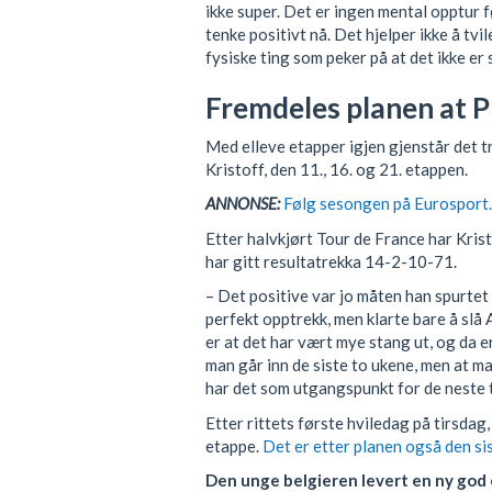
ikke super. Det er ingen mental opptur fø
tenke positivt nå. Det hjelper ikke å tvi
fysiske ting som peker på at det ikke er 
Fremdeles planen at P
Med elleve etapper igjen gjenstår det t
Kristoff, den 11., 16. og 21. etappen.
ANNONSE:
Følg sesongen på Eurosport. 
Etter halvkjørt Tour de France har Kristo
har gitt resultatrekka 14-2-10-71.
– Det positive var jo måten han spurtet 
perfekt opptrekk, men klarte bare å sl
er at det har vært mye stang ut, og da e
man går inn de siste to ukene, men at m
har det som utgangspunkt for de neste 
Etter rittets første hviledag på tirsdag,
etappe.
Det er etter planen også den sis
Den unge belgieren levert en ny god