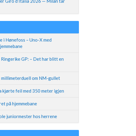
r Giro d’Italia 2026 — Milan tar
te i Hønefoss – Uno-X med
 hjemmebane
Ringerike GP: – Det har blitt en
i millimeterduell om NM-gullet
 kjørte feil med 350 meter igjen
iret på hjemmebane
ble juniormester hos herrene