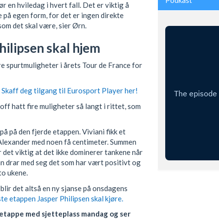
Podkast
r en hviledag i hvert fall. Det er viktig å
le på egen form, for det er ingen direkte
som det skal være, sier Ørn.
hilipsen skal hjem
re spurtmuligheter i årets Tour de France for
Skaff deg tilgang til Eurosport Player her!
ff hatt fire muligheter så langt i rittet, som
på på den fjerde etappen. Viviani fikk et
å Alexander med noen få centimeter. Summen
r det viktig at det ikke dominerer tankene når
an drar med seg det som har vært positivt og
to ukene.
 blir det altså en ny sjanse på onsdagens
te etappen Jasper Philipsen skal kjøre.
 etappe med sjetteplass mandag og ser