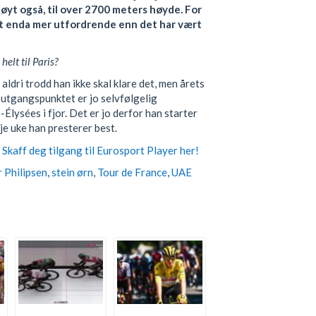
 høyt også, til over 2700 meters høyde. For
et enda mer utfordrende enn det har vært
helt til Paris?
 aldri trodd han ikke skal klare det, men årets
 I utgangspunktet er jo selvfølgelig
lysées i fjor. Det er jo derfor han starter
dje uke han presterer best.
Skaff deg tilgang til Eurosport Player her!
r Philipsen
,
stein ørn
,
Tour de France
,
UAE