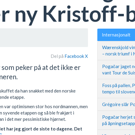
er ny Kristoff
Internasjonalt
Wærenskjold vin
– norsk triumf i
Del på
Facebook
X
g som peker på at det ikke er
Pogačar jaget ne
vant Tour de Sui
eneren.
Foss på pallen, 
 skuffet da han snakket med den norske
tempo til slove
ende etappe.
Grégoire slår Po
pen var optimismen stor hos nordmannen, men
en syvende etappen og så ble frakjørt i
Pogačar herjet s
n i det mer pessimistiske hjørnet.
på åpningsetap
det har jeg gjort de siste to dagene. Det
G
.