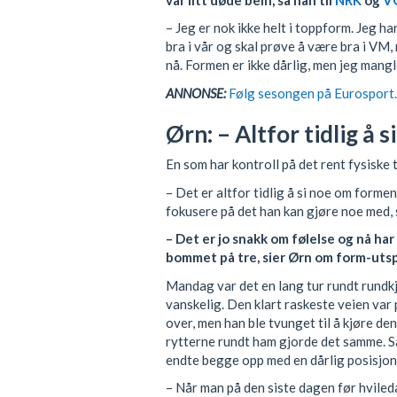
– Jeg er nok ikke helt i toppform. Jeg ha
bra i vår og skal prøve å være bra i VM,
nå. Formen er ikke dårlig, men jeg mangl
ANNONSE:
Følg sesongen på Eurosport. 
Ørn: – Altfor tidlig å
En som har kontroll på det rent fysiske t
– Det er altfor tidlig å si noe om forme
fokusere på det han kan gjøre noe med, s
– Det er jo snakk om følelse og nå har
bommet på tre, sier Ørn om form-utspil
Mandag var det en lang tur rundt rundkj
vanskelig. Den klart raskeste veien var 
over, men han ble tvunget til å kjøre de
rytterne rundt ham gjorde det samme. 
endte begge opp med en dårlig posisjon,
– Når man på den siste dagen før hvileda