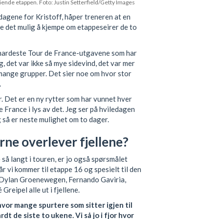
tiende etappen. Foto: Justin Setterfield/Getty Images
 dagene for Kristoff, håper treneren at en
e det mulig å kjempe om etappeseirer de to
de hardeste Tour de France-utgavene som har
g, det var ikke så mye sidevind, det var mer
i mange grupper. Det sier noe om hvor stor
.
. Det er en ny rytter som har vunnet hver
e France i lys av det. Jeg ser på hviledagen
g så er neste mulighet om to dager.
ne overlever fjellene?
å langt i touren, er jo også spørsmålet
r vi kommer til etappe 16 og spesielt til den
øk Dylan Groenewegen, Fernando Gaviria,
reipel alle ut i fjellene.
 hvor mange spurtere som sitter igjen til
dt de siste to ukene. Vi så jo i fjor hvor