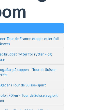
-bom
ner Tour de France-etappe etter fall
 Nevers
d bruddet rytter for rytter – og
sse
Pogačar på toppen – Tour de Suisse-
neren
gačar i Tour de Suisse-spurt
olo i 70 km – Tour de Suisse avgjort
pen