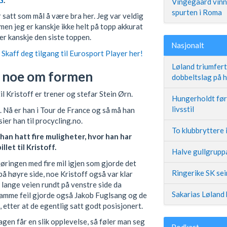
Vingegaard vinne
spurten i Roma
r satt som mål å være bra her. Jeg var veldig
 men jeg er kanskje ikke helt på topp akkurat
er kanskje den siste toppen.
Nasjonalt
Skaff deg tilgang til Eurosport Player her!
Løland triumfer
 si noe om formen
dobbeltslag på
il Kristoff er trener og stefar Stein Ørn.
Hungerholdt før 
livsstil
n. Nå er han i Tour de France og så må han
ier han til procycling.no.
To klubbryttere 
 han hatt fire muligheter, hvor han har
let til Kristoff.
Halve gullgruppa
øringen med fire mil igjen som gjorde det
Ringerike SK se
på høyre side, noe Kristoff også var klar
n lange veien rundt på venstre side da
Sakarias Løland 
Samme feil gjorde også Jakob Fuglsang og de
 etter at de egentlig satt godt posisjonert.
gen får en slik opplevelse, så føler man seg