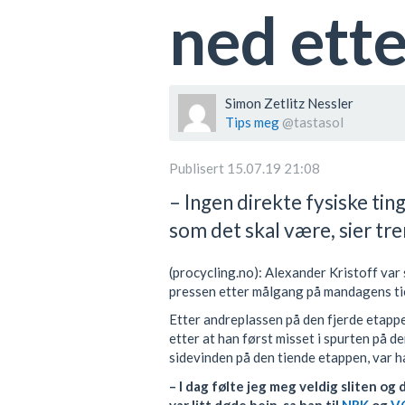
ned ett
Simon Zetlitz Nessler
Tips meg
@tastasol
Publisert 15.07.19 21:08
– Ingen direkte fysiske tin
som det skal være, sier tr
(procycling.no): Alexander Kristoff var
pressen etter målgang på mandagens ti
Etter andreplassen på den fjerde etap
etter at han først misset i spurten på d
sidevinden på den tiende etappen, var ha
– I dag følte jeg meg veldig sliten og 
var litt døde bein, sa han til
NRK
og
V