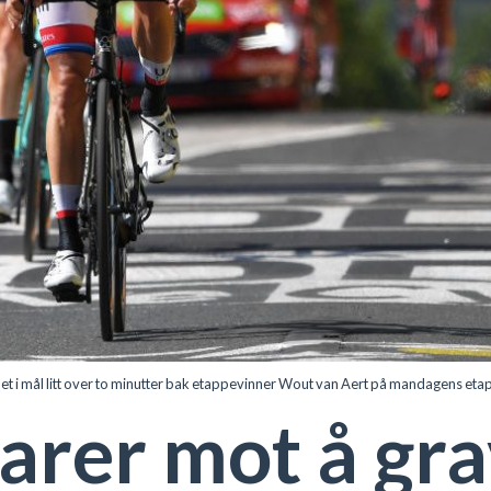
et i mål litt over to minutter bak etappevinner Wout van Aert på mandagens et
arer mot å gra