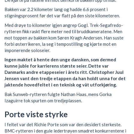
Bakken var 2.2 kilometer lang og hadde 6.6 prosent i
stigningsprosent før det var flatt på den siste kilometeren.
Med drøye to kilometer igjen angrep Gogl. Trek-Segafredo-
rytteren fikk raskt flere meter ned til bruddkameratene. Men
mot toppen av bakken kom Søren Kragh Andersen. Han suste
forbi østerrikeren, la seg i tempostilling og kjørte mot en
imponerende soloseier.
Ingen maktet å hente den unge dansken, som dermed
kunne juble for karrierens største seier. Dette var
Danmarks andre etappeseier i årets ritt. Christopher Juul
Jensen vant den tredje etappen da han holdt unna for det
jaktende hovedfeltet i en teknisk og våt utforkjøring.
Bak Sunweb-rytteren fulgte Nathan Haas, mens Gorka
Izaguirre tok spurten om tredjeplassen.
Porte viste styrke
I feltet var det Richie Porte som var den desidert sterkeste.
BMC-rytteren i den gule ledertrøyen smadret konkurrentene i