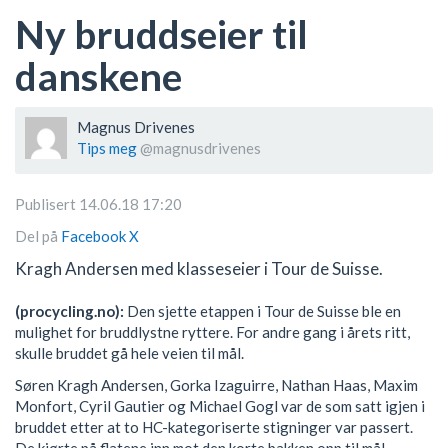
Ny bruddseier til
danskene
Magnus Drivenes
Tips meg
@magnusdrivenes
Publisert 14.06.18 17:20
Del på
Facebook
X
Kragh Andersen med klasseseier i Tour de Suisse.
(procycling.no):
Den sjette etappen i Tour de Suisse ble en
mulighet for bruddlystne ryttere. For andre gang i årets ritt,
skulle bruddet gå hele veien til mål.
Søren Kragh Andersen, Gorka Izaguirre, Nathan Haas, Maxim
Monfort, Cyril Gautier og Michael Gogl var de som satt igjen i
bruddet etter at to HC-kategoriserte stigninger var passert.
De kjørte på flatene inn mot den korte bakken opp til mål.