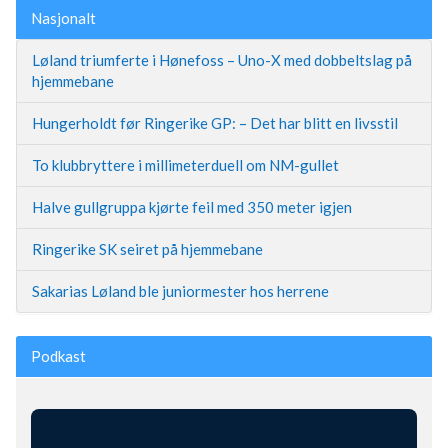
Nasjonalt
Løland triumferte i Hønefoss – Uno-X med dobbeltslag på
hjemmebane
Hungerholdt før Ringerike GP: – Det har blitt en livsstil
To klubbryttere i millimeterduell om NM-gullet
Halve gullgruppa kjørte feil med 350 meter igjen
Ringerike SK seiret på hjemmebane
Sakarias Løland ble juniormester hos herrene
Podkast