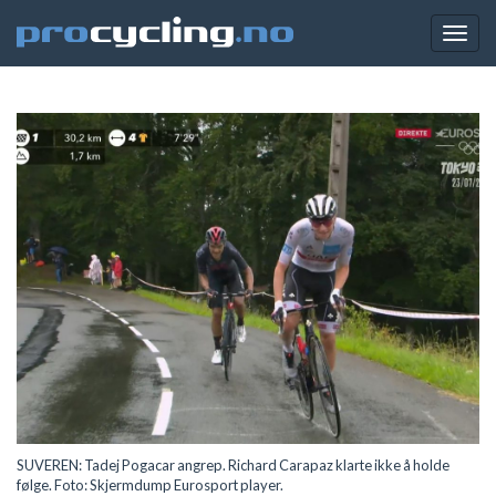
Togg
navig
SUVEREN: Tadej Pogacar angrep. Richard Carapaz klarte ikke å holde
følge. Foto: Skjermdump Eurosport player.