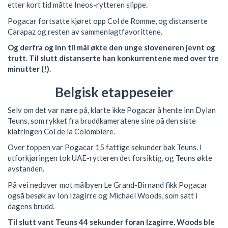
etter kort tid måtte Ineos-rytteren slippe.
Pogacar fortsatte kjøret opp Col de Romme, og distanserte
Carapaz og resten av sammenlagtfavorittene.
Og derfra og inn til mål økte den unge sloveneren jevnt og
trutt
.
Til slutt distanserte han konkurrentene med over tre
minutter (!).
Belgisk etappeseier
Selv om det var nære på, klarte ikke Pogacar å hente inn Dylan
Teuns, som rykket fra bruddkameratene sine på den siste
klatringen Col de la Colombiere.
Over toppen var Pogacar 15 fattige sekunder bak Teuns. I
utforkjøringen tok UAE-rytteren det forsiktig, og Teuns økte
avstanden.
På vei nedover mot målbyen Le Grand-Birnand fikk Pogacar
også besøk av Ion Izagirre og Michael Woods, som satt i
dagens brudd.
Til slutt vant Teuns 44 sekunder foran Izagirre. Woods ble