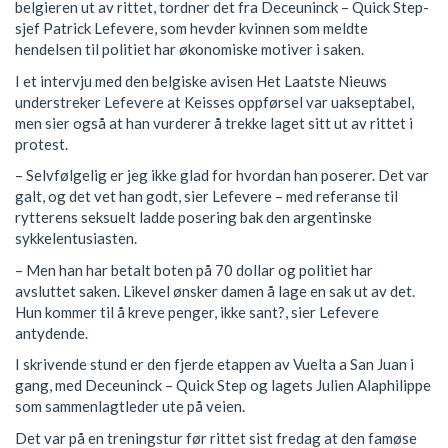
belgieren ut av rittet, tordner det fra Deceuninck – Quick Step-
sjef Patrick Lefevere, som hevder kvinnen som meldte
hendelsen til politiet har økonomiske motiver i saken.
I et intervju med den belgiske avisen Het Laatste Nieuws
understreker Lefevere at Keisses oppførsel var uakseptabel,
men sier også at han vurderer å trekke laget sitt ut av rittet i
protest.
– Selvfølgelig er jeg ikke glad for hvordan han poserer. Det var
galt, og det vet han godt, sier Lefevere – med referanse til
rytterens seksuelt ladde posering bak den argentinske
sykkelentusiasten.
– Men han har betalt boten på 70 dollar og politiet har
avsluttet saken. Likevel ønsker damen å lage en sak ut av det.
Hun kommer til å kreve penger, ikke sant?, sier Lefevere
antydende.
I skrivende stund er den fjerde etappen av Vuelta a San Juan i
gang, med Deceuninck – Quick Step og lagets Julien Alaphilippe
som sammenlagtleder ute på veien.
Det var på en treningstur før rittet sist fredag at den famøse