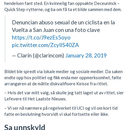
hendelsen fant sted. En kvinnelig fan oppsøkte Deceuninck –
Quick Step-rytterne, og ba om få ta et bilde sammen med dem.
Denuncian abuso sexual de un ciclista en la
Vuelta a San Juan con una foto clave
https://t.co/J9ezEs5oyo
pic.twitter.com/ZcylIS40ZA
— Clarín (@clarincom)
January 28, 2019
Bildet ble spredt via lokale medier og sosiale medier. Da saken
endte opp hos politiet og fikk enda mer oppmerksomhet, følte
arrangøren at de måtte diskvalifisere Keisse fra rittet.
– Hvis det var mitt valg, så skulle jeg tatt laget ut av rittet, sier
Lefevere til Het Laatste Nieuws.
– Vi ser nå nærmere på regelverket til UCI og vil om kort tid
fatte en beslutning hvorvidt vi skal fortsette eller ikke.
Sa unnskyld