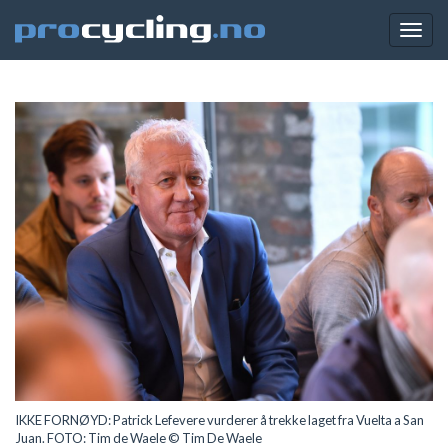
Togg
navig
IKKE FORNØYD: Patrick Lefevere vurderer å trekke laget fra Vuelta a San
Juan. FOTO: Tim de Waele © Tim De Waele