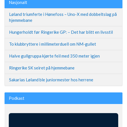
Nasjonalt
Løland triumferte i Hønefoss – Uno-X med dobbeltslag på
hjemmebane
Hungerholdt før Ringerike GP: – Det har blitt en livsstil
To klubbryttere i millimeterduell om NM-gullet
Halve gullgruppa kjørte feil med 350 meter igjen
Ringerike SK seiret på hjemmebane
Sakarias Løland ble juniormester hos herrene
Podkast