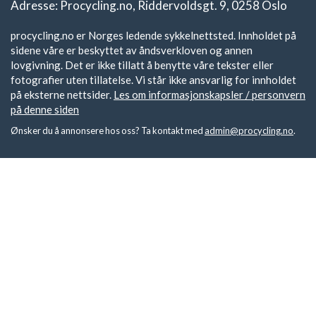
Adresse: Procycling.no, Riddervoldsgt. 9, 0258 Oslo
procycling.no er Norges ledende sykkelnettsted. Innholdet på
sidene våre er beskyttet av åndsverkloven og annen
lovgivning. Det er ikke tillatt å benytte våre tekster eller
fotografier uten tillatelse. Vi står ikke ansvarlig for innholdet
på eksterne nettsider.
Les om informasjonskapsler / personvern
på denne siden
Ønsker du å annonsere hos oss? Ta kontakt med
admin@procycling.no
.