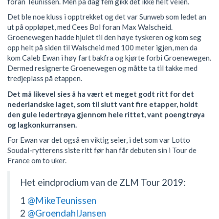
foran Teunissen. Men på dag fem gikk det ikke helt veien.
Det ble noe kluss i opptrekket og det var Sunweb som ledet an
ut på oppløpet, med Cees Bol foran Max Walscheid.
Groenewegen hadde hjulet til den høye tyskeren og kom seg
opp helt på siden til Walscheid med 100 meter igjen, men da
kom Caleb Ewan i høy fart bakfra og kjørte forbi Groenewegen.
Dermed resignerte Groenewegen og måtte ta til takke med
tredjeplass på etappen.
Det må likevel sies å ha vært et meget godt ritt for det
nederlandske laget, som til slutt vant fire etapper, holdt
den gule ledertrøya gjennom hele rittet, vant poengtrøya
og lagkonkurransen.
For Ewan var det også en viktig seier, i det som var Lotto
Soudal-rytterens siste ritt før han får debuten sin i Tour de
France om to uker.
Het eindprodium van de ZLM Tour 2019:
1
@MikeTeunissen
2
@GroendahlJansen