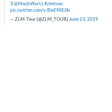
3
@MadsWurtz
#zlmtour
pic.twitter.com/yJBeE98E0b
— ZLM Tour (@ZLM_TOUR)
June 23, 2019