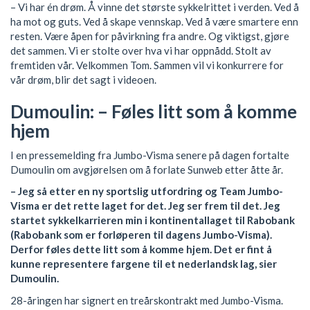
– Vi har én drøm. Å vinne det største sykkelrittet i verden. Ved å
ha mot og guts. Ved å skape vennskap. Ved å være smartere enn
resten. Være åpen for påvirkning fra andre. Og viktigst, gjøre
det sammen. Vi er stolte over hva vi har oppnådd. Stolt av
fremtiden vår. Velkommen Tom. Sammen vil vi konkurrere for
vår drøm, blir det sagt i videoen.
Dumoulin: – Føles litt som å komme
hjem
I en pressemelding fra Jumbo-Visma senere på dagen fortalte
Dumoulin om avgjørelsen om å forlate Sunweb etter åtte år.
– Jeg så etter en ny sportslig utfordring og Team Jumbo-
Visma er det rette laget for det. Jeg ser frem til det. Jeg
startet sykkelkarrieren min i kontinentallaget til Rabobank
(Rabobank som er forløperen til dagens Jumbo-Visma).
Derfor føles dette litt som å komme hjem. Det er fint å
kunne representere fargene til et nederlandsk lag, sier
Dumoulin.
28-åringen har signert en treårskontrakt med Jumbo-Visma.