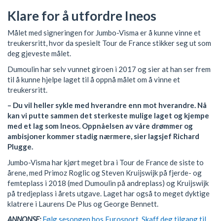
Klare for å utfordre Ineos
Målet med signeringen for Jumbo-Visma er å kunne vinne et
treukersritt, hvor da spesielt Tour de France stikker seg ut som
deg gjeveste målet.
Dumoulin har selv vunnet giroen i 2017 og sier at han ser frem
til å kunne hjelpe laget til å oppnå målet om å vinne et
treukersritt.
– Du vil heller sykle med hverandre enn mot hverandre. Nå
kan vi putte sammen det sterkeste mulige laget og kjempe
med et lag som Ineos. Oppnåelsen av våre drømmer og
ambisjoner kommer stadig nærmere, sier lagsjef Richard
Plugge.
Jumbo-Visma har kjørt meget bra i Tour de France de siste to
årene, med Primoz Roglic og Steven Kruijswijk på fjerde- og
femteplass i 2018 (med Dumoulin på andreplass) og Kruijswijk
på tredjeplass i årets utgave. Laget har også to meget dyktige
klatrere i Laurens De Plus og George Bennett.
ANNONSE:
Følg sesongen hos Eurosport. Skaff deg tilgang til