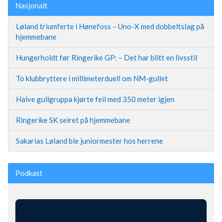
Nasjonalt
Løland triumferte i Hønefoss – Uno-X med dobbeltslag på
hjemmebane
Hungerholdt før Ringerike GP: – Det har blitt en livsstil
To klubbryttere i millimeterduell om NM-gullet
Halve gullgruppa kjørte feil med 350 meter igjen
Ringerike SK seiret på hjemmebane
Sakarias Løland ble juniormester hos herrene
Podkast