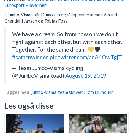
Eurosport Player her!
I Jumbo-Visma blir Dumoulin også lagkamerat med Amund
Grøndahl Jansen og Tobias Foss.
We have a dream. So from now on we don’t
fight against each other, but with each other.
Together. For the same dream.
#samenwinnen
pic.twitter.com/anA4OwTgjT
— Team Jumbo-Visma cycling
(@JumboVismaRoad)
August 19, 2019
Tagget med:
jumbo-visma
,
team sunweb
,
Tom Dumoulin
Les også disse